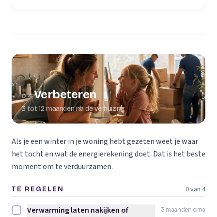
Verbeteren
04
3 tot 12 maanden na de verhuizing
Als je een winter in je woning hebt gezeten weet je waar
het tocht en wat de energierekening doet. Dat is het beste
moment om te verduurzamen.
0 van 4
TE REGELEN
Verwarming laten nakijken of
3 maanden erna
Verwarming laten nakijken of vervangen afvinken