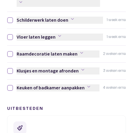
Schilderwerk laten doen
1 week erna
Schilderwerk laten doen afvinken
Vloer laten leggen
1 week erna
Vloer laten leggen afvinken
Raamdecoratie laten maken
2 weken erna
Raamdecoratie laten maken afvinken
Klusjes en montage afronden
3 weken erna
Klusjes en montage afronden afvinken
Keuken of badkamer aanpakken
4 weken erna
Keuken of badkamer aanpakken afvinken
UITBESTEDEN