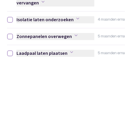
vervangen
Isolatie laten onderzoeken
4 maanden erna
Isolatie laten onderzoeken afvinken
Zonnepanelen overwegen
5 maanden erna
Zonnepanelen overwegen afvinken
Laadpaal laten plaatsen
5 maanden erna
Laadpaal laten plaatsen afvinken