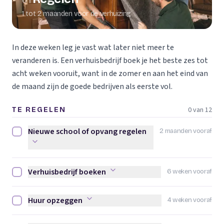
01
1 tot 2 maanden voor de verhuizing
In deze weken leg je vast wat later niet meer te
veranderen is. Een verhuisbedrijf boek je het beste zes tot
acht weken vooruit, want in de zomer en aan het eind van
de maand zijn de goede bedrijven als eerste vol.
0 van 12
TE REGELEN
Nieuwe school of opvang regelen
2 maanden vooraf
Nieuwe school of opvang regelen afvinken
Verhuisbedrijf boeken
6 weken vooraf
Verhuisbedrijf boeken afvinken
Huur opzeggen
4 weken vooraf
Huur opzeggen afvinken