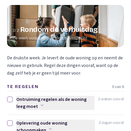
Rondom de verhuisdag
02
de week voor en na de sleuteloverdracht
De drukste week. Je levert de oude woning op en neemt de
nieuwe in gebruik. Regel deze dingen vooraf, want op de
dag zelf heb je er geen tijd meer voor.
0 van 6
TE REGELEN
Ontruiming regelen als de woning
2 weken vooraf
Ontruiming regelen als de woning leeg moet afvinken
leeg moet
Oplevering oude woning
3 dagen vooraf
Oplevering oude woning schoonmaken afvinken
schoonmaken