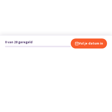
0 van 28 geregeld
Vul je datum in
Klaar om te verhuizen?
Vergelijk gratis en vrijblijvend verhuisbedrijven en andere
specialisten bij jou in de buurt.
Start je verhuizing