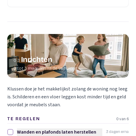
(opent in een nieuw tabblad)
Inrichten
03
0 tot 3 maanden na de verhuizing
Klussen doe je het makkelijkst zolang de woning nog leeg
is. Schilderen en een vloer leggen kost minder tijd en geld
voordat je meubels staan.
0 van 6
TE REGELEN
Wanden en plafonds laten herstellen
3 dagen erna
Wanden en plafonds laten herstellen afvinken