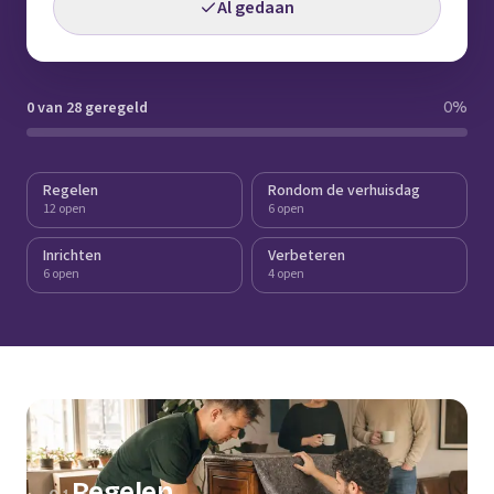
Al gedaan
0 van 28 geregeld
0
%
Regelen
Rondom de verhuisdag
12 open
6 open
Inrichten
Verbeteren
6 open
4 open
Regelen