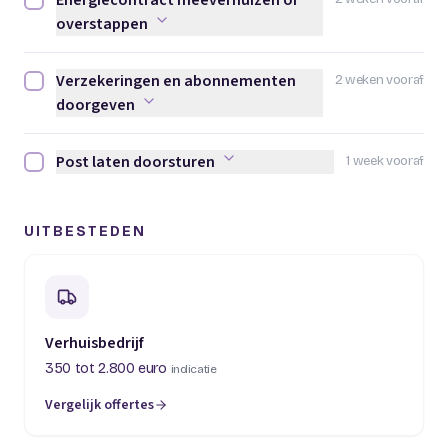
Energiecontract meeverhuizen of
Energiecontract meeverhuizen of overstappen afvinken
overstappen
Verzekeringen en abonnementen
2 weken vooraf
Verzekeringen en abonnementen doorgeven afvinken
doorgeven
Post laten doorsturen
1 week vooraf
Post laten doorsturen afvinken
UITBESTEDEN
Verhuisbedrijf
350 tot 2.800 euro
indicatie
Vergelijk offertes
(opent in een nieuw tabblad)