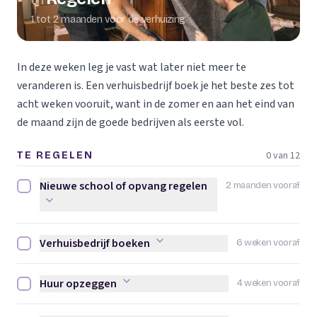
01
1 tot 2 maanden voor de verhuizing
In deze weken leg je vast wat later niet meer te
veranderen is. Een verhuisbedrijf boek je het beste zes tot
acht weken vooruit, want in de zomer en aan het eind van
de maand zijn de goede bedrijven als eerste vol.
0 van 12
TE REGELEN
Nieuwe school of opvang regelen
2 maanden vooraf
Nieuwe school of opvang regelen afvinken
Verhuisbedrijf boeken
6 weken vooraf
Verhuisbedrijf boeken afvinken
Huur opzeggen
4 weken vooraf
Huur opzeggen afvinken