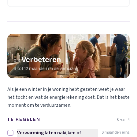
Verbeteren
04
3 tot 12 maanden na de verhuizing
Als je een winter in je woning hebt gezeten weet je waar
het tocht en wat de energierekening doet. Dat is het beste
moment om te verduurzamen.
0 van 4
TE REGELEN
Verwarming laten nakijken of
3 maanden erna
Verwarming laten nakijken of vervangen afvinken