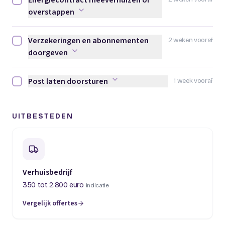
Energiecontract meeverhuizen of
Energiecontract meeverhuizen of overstappen afvinken
overstappen
Verzekeringen en abonnementen
2 weken vooraf
Verzekeringen en abonnementen doorgeven afvinken
doorgeven
Post laten doorsturen
1 week vooraf
Post laten doorsturen afvinken
UITBESTEDEN
Verhuisbedrijf
350 tot 2.800 euro
indicatie
Vergelijk offertes
(opent in een nieuw tabblad)