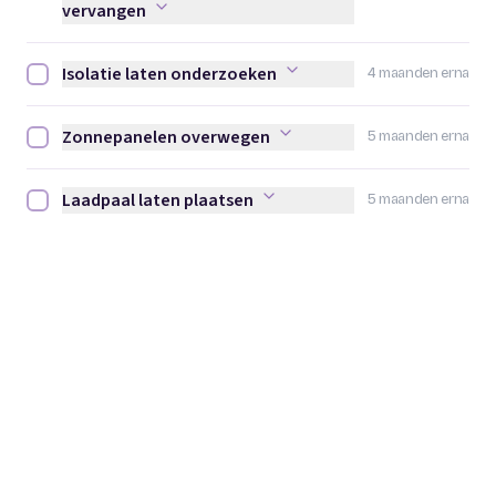
vervangen
Isolatie laten onderzoeken
4 maanden erna
Isolatie laten onderzoeken afvinken
Zonnepanelen overwegen
5 maanden erna
Zonnepanelen overwegen afvinken
Laadpaal laten plaatsen
5 maanden erna
Laadpaal laten plaatsen afvinken