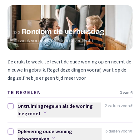
Rondom de verhuisdag
02
de week voor en na de sleuteloverdracht
De drukste week. Je levert de oude woning op en neemt de
nieuwe in gebruik. Regel deze dingen vooraf, want op de
dag zelf heb je er geen tijd meer voor.
0 van 6
TE REGELEN
Ontruiming regelen als de woning
2 weken vooraf
Ontruiming regelen als de woning leeg moet afvinken
leeg moet
Oplevering oude woning
3 dagen vooraf
Oplevering oude woning schoonmaken afvinken
schoonmaken