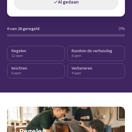
Al gedaan
0 van 28 geregeld
0
%
Regelen
Rondom de verhuisdag
12 open
6 open
Inrichten
Verbeteren
6 open
4 open
Regelen