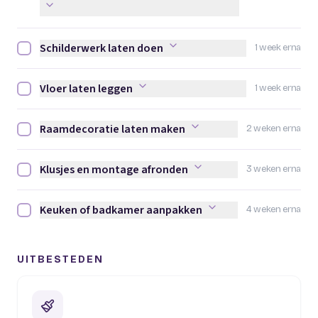
Schilderwerk laten doen
1 week erna
Schilderwerk laten doen afvinken
Vloer laten leggen
1 week erna
Vloer laten leggen afvinken
Raamdecoratie laten maken
2 weken erna
Raamdecoratie laten maken afvinken
Klusjes en montage afronden
3 weken erna
Klusjes en montage afronden afvinken
Keuken of badkamer aanpakken
4 weken erna
Keuken of badkamer aanpakken afvinken
UITBESTEDEN