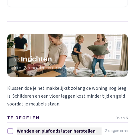
(opent in een nieuw tabblad)
Inrichten
03
0 tot 3 maanden na de verhuizing
Klussen doe je het makkelijkst zolang de woning nog leeg
is. Schilderen en een vloer leggen kost minder tijd en geld
voordat je meubels staan.
0 van 6
TE REGELEN
Wanden en plafonds laten herstellen
3 dagen erna
Wanden en plafonds laten herstellen afvinken