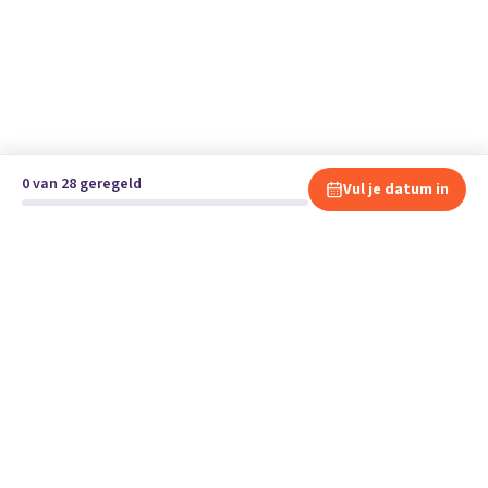
0 van 28 geregeld
Vul je datum in
Klaar om te verhuizen?
Vergelijk gratis en vrijblijvend verhuisbedrijven en andere
specialisten bij jou in de buurt.
Start je verhuizing