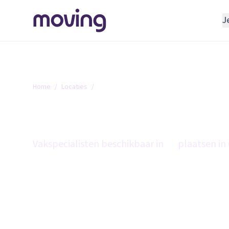
J
REGELEN
Verhuisbedrijf
Opslagruimte
Home
/
Locaties
/
Groningen
INRICHTEN
Groningen
Schoonmaakbedrijf
Klusjesman
Vakspecialisten beschikbaar in
14
plaatsen in
Loodgieter
Slotenmaker
TOOLS BIJ VERHUIZEN