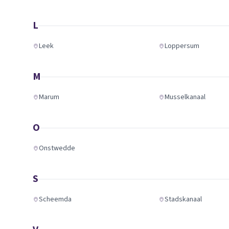
L
Leek
Loppersum
M
Marum
Musselkanaal
O
Onstwedde
S
Scheemda
Stadskanaal