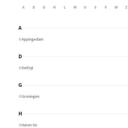
Verhuisplanner
A
D
G
H
L
M
O
S
V
W
Z
Verhuisdozen berek
A
Appingedam
D
Delfzijl
G
Groningen
H
Haren Gn