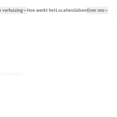
e verhuizing
Hoe werkt het
Locaties
Gidsen
Over ons
Verhuislift
Woningontruiming
Schildersbedrijf
Vloerlegger
 Groningen.
Elektricien