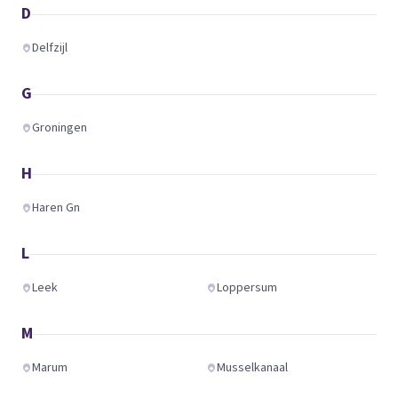
D
Delfzijl
G
Groningen
H
Haren Gn
L
Leek
Loppersum
M
Marum
Musselkanaal