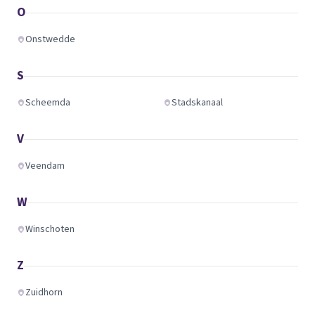
O
Onstwedde
S
Scheemda
Stadskanaal
V
Veendam
W
Winschoten
Z
Zuidhorn