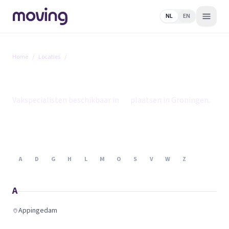
NL
EN
Home
/
Locaties
/
Groningen
Groningen
Vakspecialisten beschikbaar in
14
plaatsen in Groningen.
A
D
G
H
L
M
O
S
V
W
Z
A
Appingedam