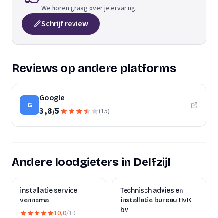
We horen graag over je ervaring.
Schrijf review
Reviews op andere platforms
Google
G
3,8
/
5
(
15
)
Andere loodgieters in Delfzijl
installatie service
Technisch advies en
vennema
installatie bureau HvK
bv
10,0
/10