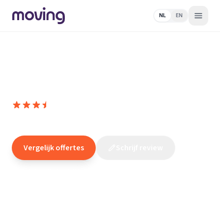
NL
EN
Home
/
Nederland
/
Groningen
/
Delfzijl
/
Loodgieter
/
Kuipers
Installatiebedrijf
Kuipers Installatiebedrijf
7,6
(
15
reviews
)
/10
Delfzijl
Vergelijk offertes
Schrijf review
Claim dit bedrijf