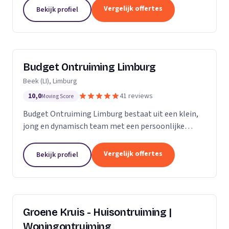
opleveringen. Met onze diensten, die zich
Vergelijk offertes
Bekijk profiel
uitstrekken over Midden- en...
Budget Ontruiming Limburg
Beek (LI), Limburg
10,0
41 reviews
Moving Score
Budget Ontruiming Limburg bestaat uit een klein,
jong en dynamisch team met een persoonlijke
aanpak. Door deze persoonlijke aanpak kunnen wij
de kwaliteit leveren die u uiteraard belangrijk vindt.
Vergelijk offertes
Bekijk profiel
Groene Kruis - Huisontruiming |
Woningontruiming