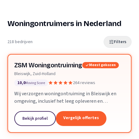
Woningontruimers in Nederland
218 bedrijven
Filters
ZSM Woningontruiming
Meest gekozen
Bleiswijk, Zuid-Holland
10,0
264 reviews
Moving Score
Wij verzorgen woningontruiming in Bleiswijk en
omgeving, inclusief het leeg opleveren en
verwijderen van vloeren en trapbekleding.
Vergelijk offertes
Bekijk profiel