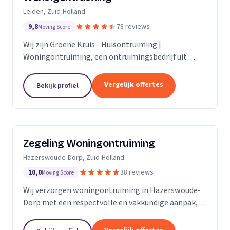
Leiden, Zuid-Holland
9,8
78 reviews
Moving Score
Wij zijn Groene Kruis - Huisontruiming |
Woningontruiming, een ontruimingsbedrijf uit
Leiden. Ons werkgebied is Zuid-Holland.
Vergelijk offertes
Bekijk profiel
Zegeling Woningontruiming
Hazerswoude-Dorp, Zuid-Holland
10,0
38 reviews
Moving Score
Wij verzorgen woningontruiming in Hazerswoude-
Dorp met een respectvolle en vakkundige aanpak,
inclusief zorgkamer- en bedrijfsontruiming.