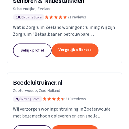
Senioren & Nabestaanden
Scharendijke, Zeeland
10,0
71 reviews
Moving Score
Wat is Zorgruim Zeeland woningontruiming Wij zijn
Zorgruim "Betaalbaar en betrouwbare
professionals in woningontruiming, schoonmaak en
kleine verhuizingen.” Onze Kwaliteit is namelijk zo
Vergelijk offertes
Bekijk profiel
ongelofelijk...
Boedeluitruimer.nl
Zoeterwoude, Zuid-Holland
9,8
310 reviews
Moving Score
Wij verzorgen woningontruiming in Zoeterwoude
met bezemschoon opleveren en een snelle,
milieubewuste aanpak voor particulieren en