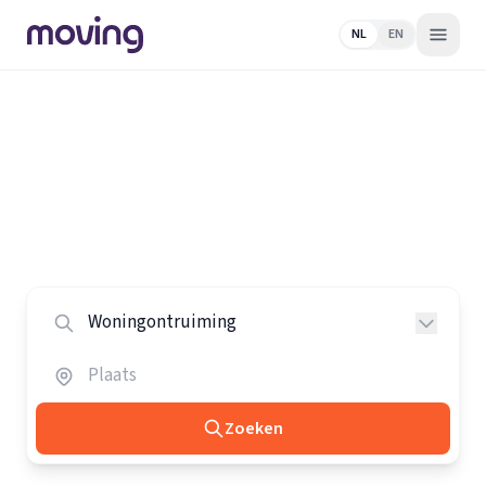
NL
EN
Home
/
Nederland
/
Woningontruimers
Alle woningontruimers in
Nederland
Vergelijk de beste woningontruimers in heel Nederland.
Zoeken