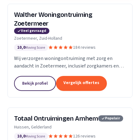
Walther Woningontruiming
Zoetermeer
Veel gevraagd
Zoetermeer, Zuid-Holland
10,0
184 reviews
Moving Score
Wij verzorgen woningontruiming met zorg en
aandacht in Zoetermeer, inclusief zorgkamers en
spoedklussen met oplevergarantie.
Vergelijk offertes
Bekijk profiel
Totaal Ontruimingen Arnhem
Populair
Huissen, Gelderland
10,0
126 reviews
Moving Score