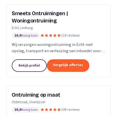
Smeets Ontruimingen |
Woningontruiming
Echt, Limburg
10,0
118 reviews
Moving Score
Wij verzorgen woningontruiming in Echt met
opslag, transport en verhuizing van inboedel voor
particulieren en bedrijven in Limburg en Noord-
Brabant.
Vergelijk offertes
Bekijk profiel
Ontruiming op maat
Oldenzaal, Overijssel
10,0
108 reviews
Moving Score