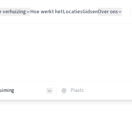
e verhuizing
Hoe werkt het
Locaties
Gidsen
Over ons
Verhuislift
Woningontruimers
Woningontruiming
ingontruimers in Nederlan
Schildersbedrijf
 woningontruimers in heel Nederland.
Vloerlegger
Elektricien