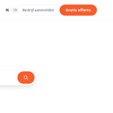
Bedrijf aanmelden
Gratis offerte
NL
|
EN
d