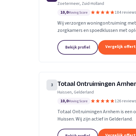
Zoetermeer, Zuid-Holland
10,0
184 review
Moving Score
Wij verzorgen woningontruiming met 
zorgkamers en spoedklussen met opl
Vergelijk offer
Bekijk profiel
Totaal Ontruimingen Arnhe
3
Huissen, Gelderland
10,0
126 review
Moving Score
Totaal Ontruimingen Arnhem is een on
Huissen. Wij zijn actief in Gelderland.
Vergelijk offer