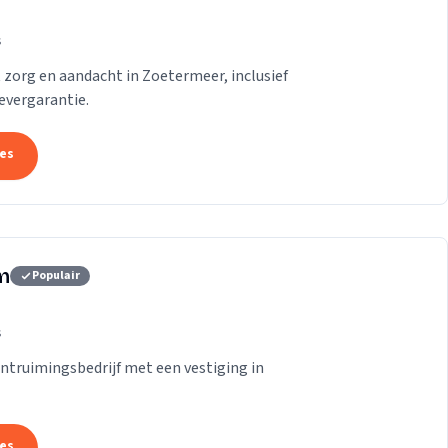
s
zorg en aandacht in Zoetermeer, inclusief
evergarantie.
tes
m
Populair
s
truimingsbedrijf met een vestiging in
tes