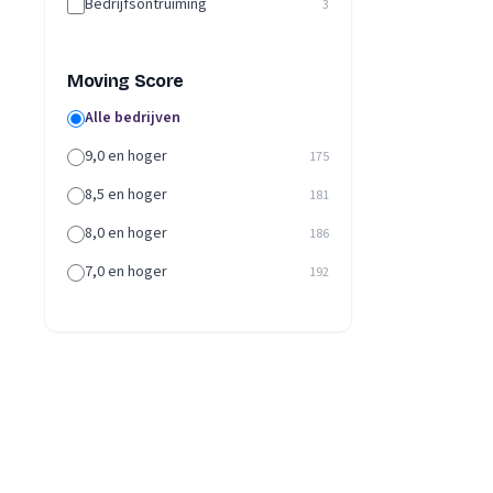
Bedrijfsontruiming
3
Moving Score
Alle bedrijven
9,0 en hoger
175
8,5 en hoger
181
8,0 en hoger
186
7,0 en hoger
192