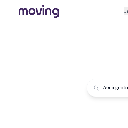
J
REGELEN
Verhuisbedrijf
Home
/
Nederland
/
Opslagruimte
Alle won
INRICHTEN
Schoonmaakbedrijf
Vergelijk de beste
Klusjesman
Loodgieter
Slotenmaker
TOOLS BIJ VERHUIZEN