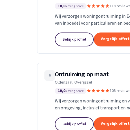
10,0
118 review
Moving Score
Wij verzorgen woningontruiming in Ec
van inboedel voor particulieren en be
Vergelijk offer
Bekijk profiel
Ontruiming op maat
6
Oldenzaal, Overijssel
10,0
108 review
Moving Score
Wij verzorgen woningontruiming en v
en omgeving, inclusief transport en n
Vergelijk offer
Bekijk profiel