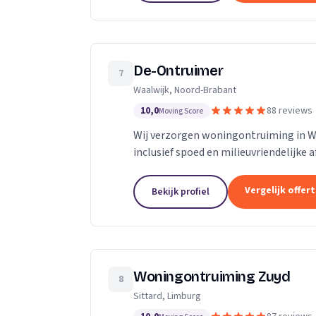
De-Ontruimer
7
Waalwijk, Noord-Brabant
10,0
88 reviews
Moving Score
Wij verzorgen woningontruiming in Waa
inclusief spoed en milieuvriendelijke 
Vergelijk offer
Bekijk profiel
Woningontruiming Zuyd
8
Sittard, Limburg