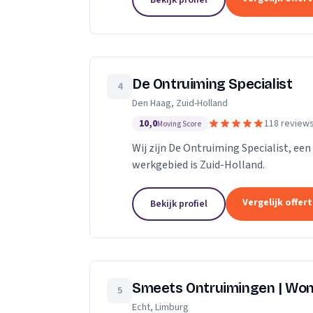
Bekijk profiel
De Ontruiming Specialist
4
Den Haag, Zuid-Holland
10,0
118 review
Moving Score
Wij zijn De Ontruiming Specialist, ee
werkgebied is Zuid-Holland.
Vergelijk offer
Bekijk profiel
Smeets Ontruimingen | Won
5
Echt, Limburg