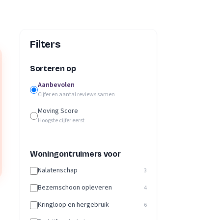
Filters
Sorteren op
Aanbevolen
Cijfer en aantal reviews samen
Moving Score
Hoogste cijfer eerst
Woningontruimers voor
Nalatenschap
3
Bezemschoon opleveren
4
Kringloop en hergebruik
6