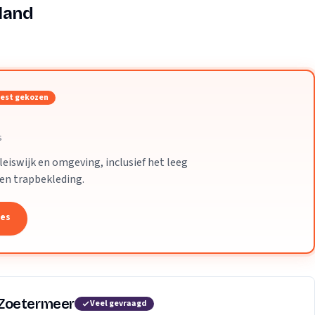
Verhuisvolume berekenen
land
enen
Energie vergelijken
est gekozen
s
eiswijk en omgeving, inclusief het leeg
 en trapbekleding.
tes
 Zoetermeer
Veel gevraagd