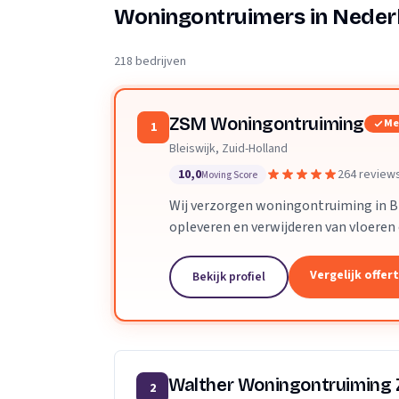
Verhuisplanner
Woningontruimers in Neder
Verhuisdozen berek
218 bedrijven
ZSM Woningontruiming
Me
1
Bleiswijk, Zuid-Holland
10,0
264 review
Moving Score
Wij verzorgen woningontruiming in Bl
opleveren en verwijderen van vloeren
Vergelijk offer
Bekijk profiel
Walther Woningontruiming
2