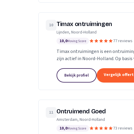
Timax ontruimingen
10
Lijnden, Noord-Holland
10,0
77 reviews
Moving Score
Timax ontruimingen is een ontruimings
zijn actief in Noord-Holland. Op basis
Vergelijk offer
Bekijk profiel
Ontruimend Goed
11
Amsterdam, Noord-Holland
10,0
73 reviews
Moving Score