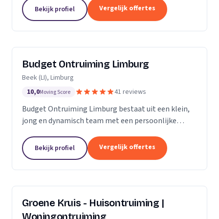
opleveringen. Met onze diensten, die zich
Vergelijk offertes
Bekijk profiel
uitstrekken over Midden- en...
Budget Ontruiming Limburg
Beek (LI), Limburg
10,0
41 reviews
Moving Score
Budget Ontruiming Limburg bestaat uit een klein,
jong en dynamisch team met een persoonlijke
aanpak. Door deze persoonlijke aanpak kunnen wij
de kwaliteit leveren die u uiteraard belangrijk vindt.
Vergelijk offertes
Bekijk profiel
Groene Kruis - Huisontruiming |
Woningontruiming