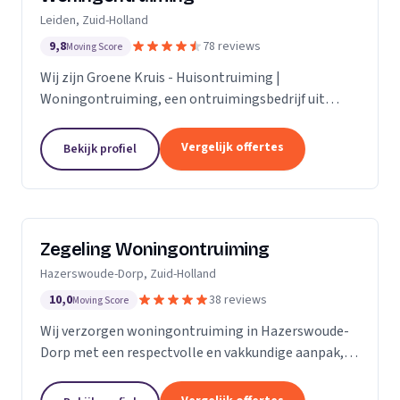
Leiden, Zuid-Holland
9,8
78 reviews
Moving Score
Wij zijn Groene Kruis - Huisontruiming |
Woningontruiming, een ontruimingsbedrijf uit
Leiden. Ons werkgebied is Zuid-Holland.
Vergelijk offertes
Bekijk profiel
Zegeling Woningontruiming
Hazerswoude-Dorp, Zuid-Holland
10,0
38 reviews
Moving Score
Wij verzorgen woningontruiming in Hazerswoude-
Dorp met een respectvolle en vakkundige aanpak,
inclusief zorgkamer- en bedrijfsontruiming.