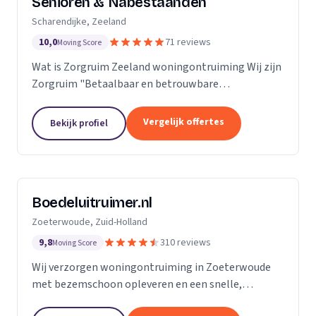
Senioren & Nabestaanden
Scharendijke, Zeeland
10,0
71 reviews
Moving Score
Wat is Zorgruim Zeeland woningontruiming Wij zijn
Zorgruim "Betaalbaar en betrouwbare
professionals in woningontruiming, schoonmaak en
kleine verhuizingen.” Onze Kwaliteit is namelijk zo
Vergelijk offertes
Bekijk profiel
ongelofelijk...
Boedeluitruimer.nl
Zoeterwoude, Zuid-Holland
9,8
310 reviews
Moving Score
Wij verzorgen woningontruiming in Zoeterwoude
met bezemschoon opleveren en een snelle,
milieubewuste aanpak voor particulieren en