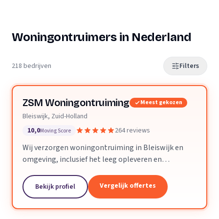
Woningontruimers in Nederland
218 bedrijven
Filters
ZSM Woningontruiming
Meest gekozen
Bleiswijk, Zuid-Holland
10,0
264 reviews
Moving Score
Wij verzorgen woningontruiming in Bleiswijk en
omgeving, inclusief het leeg opleveren en
verwijderen van vloeren en trapbekleding.
Vergelijk offertes
Bekijk profiel