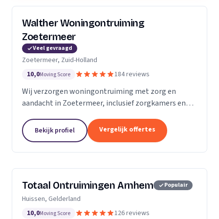
Walther Woningontruiming
Zoetermeer
Veel gevraagd
Zoetermeer, Zuid-Holland
10,0
184 reviews
Moving Score
Wij verzorgen woningontruiming met zorg en
aandacht in Zoetermeer, inclusief zorgkamers en
spoedklussen met oplevergarantie.
Vergelijk offertes
Bekijk profiel
Totaal Ontruimingen Arnhem
Populair
Huissen, Gelderland
10,0
126 reviews
Moving Score