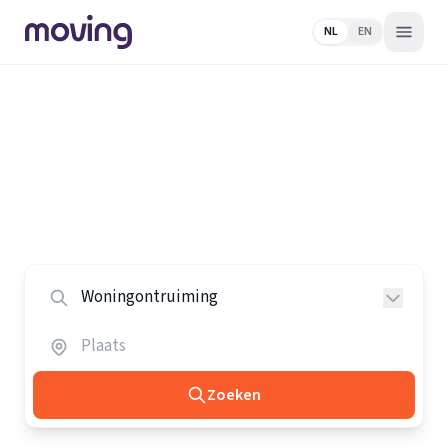
NL
EN
Home
/
Nederland
/
Woningontruimers
Alle woningontruimers in
Nederland
Vergelijk de beste woningontruimers in heel Nederland.
Zoeken