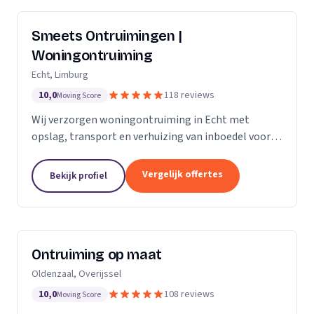
Smeets Ontruimingen |
Woningontruiming
Echt, Limburg
10,0
118 reviews
Moving Score
Wij verzorgen woningontruiming in Echt met
opslag, transport en verhuizing van inboedel voor
particulieren en bedrijven in Limburg en Noord-
Brabant.
Vergelijk offertes
Bekijk profiel
Ontruiming op maat
Oldenzaal, Overijssel
10,0
108 reviews
Moving Score