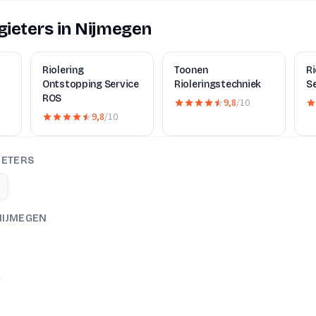
ieters in Nijmegen
Riolering
Toonen
R
Ontstopping Service
Rioleringstechniek
S
ROS
9,8
/10
9,8
/10
IETERS
NIJMEGEN
A