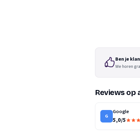
Ben je kla
We horen gra
Reviews op 
Google
G
5,0
/
5