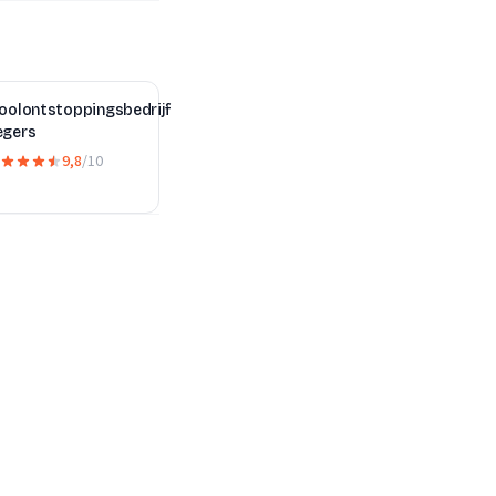
ioolontstoppingsbedrijf
egers
9,8
/10