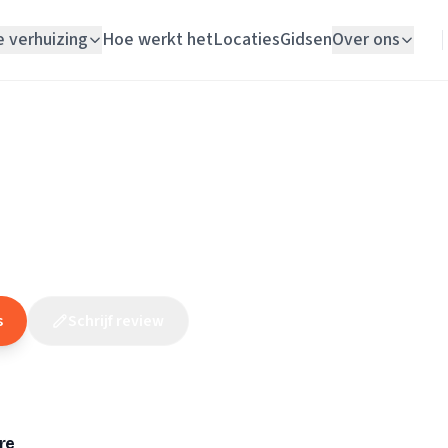
e verhuizing
Hoe werkt het
Locaties
Gidsen
Over ons
Verhuislift
Gelderland
/
Nijmegen
/
Loodgieter
/
Logave
Woningontruiming
Schildersbedrijf
(
218
reviews
)
10
Vloerlegger
Elektricien
s
Schrijf review
Claim dit bedrijf
re