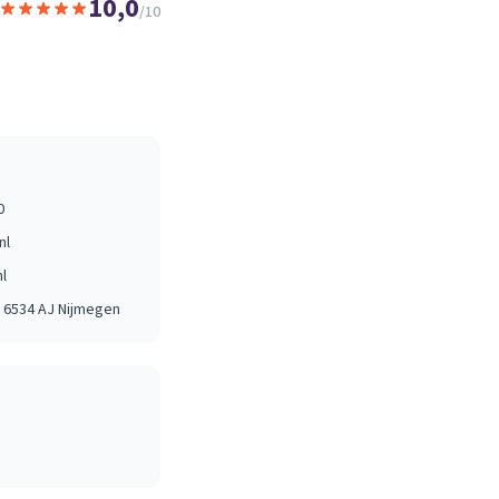
10,0
/10
0
nl
l
, 6534 AJ
Nijmegen