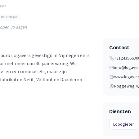
Verhuisvolume berekenen
iews
enen
Energie vergelijken
tste 30 dagen
lopen 30 dagen
Contact
eburo Logave is gevestigd in Nijmegen en is
+3124356630
ur met meer dan 30 jaar ervaring. Wij
info@logave.
cv- en cv-combiketels, maar zijn
www.logave.n
 fabrikaten Nefit, Vaillant en Daalderop.
Roggeweg 4
Diensten
Loodgieter