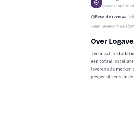
Verhuisplanner
gebaseerd op
218
rev
Verhuisdozen berek
Recente reviews
laa
Geen reviews in de afge
Over Logave
Technisch Installati
een totaal installate
leveren alle merken 
gespecialiseerd in de