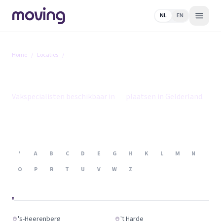
NL
EN
Home
/
Locaties
/
Gelderland
Gelderland
Vakspecialisten beschikbaar in
86
plaatsen in Gelderland.
'
A
B
C
D
E
G
H
K
L
M
N
O
P
R
T
U
V
W
Z
'
's-Heerenberg
't Harde