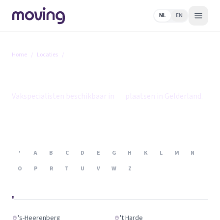
NL
EN
Home
/
Locaties
/
Gelderland
Gelderland
Vakspecialisten beschikbaar in
86
plaatsen in Gelderland.
'
A
B
C
D
E
G
H
K
L
M
N
O
P
R
T
U
V
W
Z
'
's-Heerenberg
't Harde