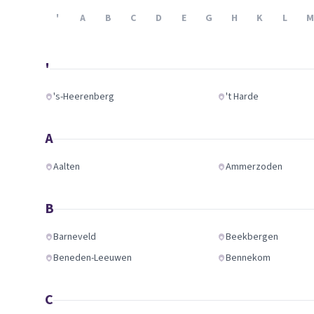
Verhuisplanner
'
A
B
C
D
E
G
H
K
L
M
Verhuisdozen berek
'
's-Heerenberg
't Harde
A
Aalten
Ammerzoden
B
Barneveld
Beekbergen
Beneden-Leeuwen
Bennekom
C