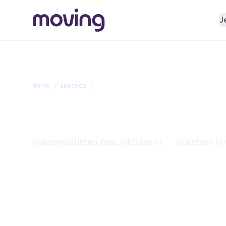
J
REGELEN
Verhuisbedrijf
Opslagruimte
Home
/
Locaties
/
Gelderland
INRICHTEN
Gelderland
Schoonmaakbedrijf
Klusjesman
Vakspecialisten beschikbaar in
86
plaatsen in
Loodgieter
Slotenmaker
TOOLS BIJ VERHUIZEN