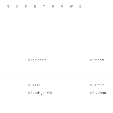
Verhuisvolume berekenen
N
O
P
R
T
U
V
W
Z
enen
Energie vergelijken
Apeldoorn
Arnhem
Beesd
Beltrum
Beuningen Gld
Bruchem