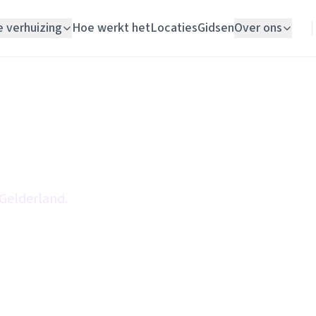
e verhuizing
Hoe werkt het
Locaties
Gidsen
Over ons
Verhuislift
Woningontruiming
Schildersbedrijf
Vloerlegger
 Gelderland.
Elektricien