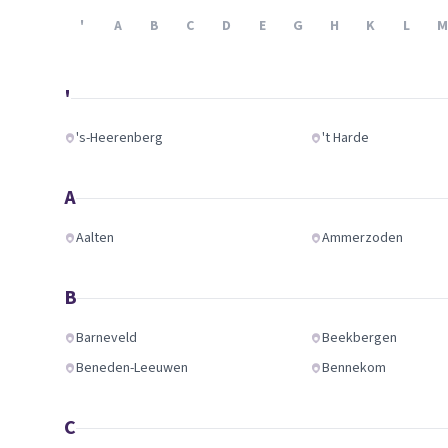
Verhuisplanner
'
A
B
C
D
E
G
H
K
L
M
Verhuisdozen berek
'
's-Heerenberg
't Harde
A
Aalten
Ammerzoden
B
Barneveld
Beekbergen
Beneden-Leeuwen
Bennekom
C