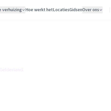
e verhuizing
Hoe werkt het
Locaties
Gidsen
Over ons
Verhuislift
Woningontruiming
Schildersbedrijf
Vloerlegger
 Gelderland.
Elektricien