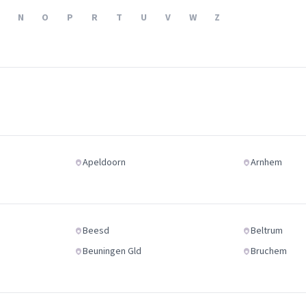
Verhuisvolume berekenen
N
O
P
R
T
U
V
W
Z
enen
Energie vergelijken
Apeldoorn
Arnhem
Beesd
Beltrum
Beuningen Gld
Bruchem