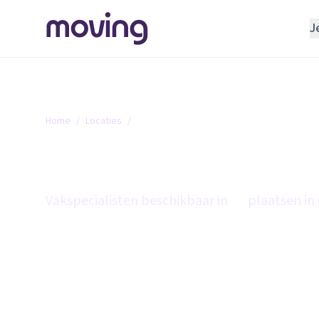
J
REGELEN
Verhuisbedrijf
Opslagruimte
Home
/
Locaties
/
Gelderland
INRICHTEN
Gelderland
Schoonmaakbedrijf
Klusjesman
Vakspecialisten beschikbaar in
86
plaatsen in
Loodgieter
Slotenmaker
TOOLS BIJ VERHUIZEN