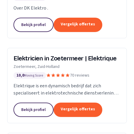
Over DK Elektro .
Vergelijk offertes
Bekijk profiel
Elektricien in Zoetermeer | Elektrique
Zoetermeer, Zuid-Holland
10,0
70 reviews
Moving Score
Elektrique is een dynamisch bedrijf dat zich
specialiseert in elektrotechnische dienstverlening.
Met een sterke focus op kwaliteit en
klanttevredenheid, streven we ernaar om elke klus,
Vergelijk offertes
Bekijk profiel
groot of...