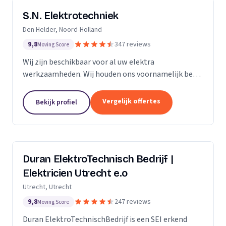
S.N. Elektrotechniek
Den Helder, Noord-Holland
9,8
347 reviews
Moving Score
Wij zijn beschikbaar voor al uw elektra
werkzaamheden. Wij houden ons voornamelijk bezig
met het vervangen en/of uitbreiden van
groepenkastinstallaties & laadpalen.
Vergelijk offertes
Bekijk profiel
Duran ElektroTechnisch Bedrijf |
Elektricien Utrecht e.o
Utrecht, Utrecht
9,8
247 reviews
Moving Score
Duran ElektroTechnischBedrijf is een SEI erkend