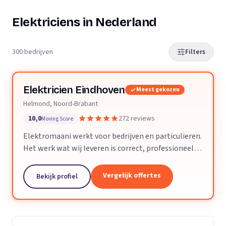
Elektriciens in Nederland
300 bedrijven
Filters
Elektricien Eindhoven
Meest gekozen
Helmond, Noord-Brabant
10,0
272 reviews
Moving Score
Elektromaani werkt voor bedrijven en particulieren.
Het werk wat wij leveren is correct, professioneel
en voldoet aan alle technische eisen. Kleine klussen
of grote projecten zijn geen enkel probleem.
Vergelijk offertes
Bekijk profiel