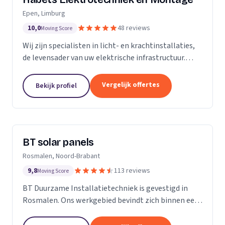
Epen, Limburg
10,0
48 reviews
Moving Score
Wij zijn specialisten in licht- en krachtinstallaties,
de levensader van uw elektrische infrastructuur.
Onze expertise strekt zich uit tot elk kantoor,
fabriek of woonhuis, waar we de basis leggen...
Vergelijk offertes
Bekijk profiel
BT solar panels
Rosmalen, Noord-Brabant
9,8
113 reviews
Moving Score
BT Duurzame Installatietechniek is gevestigd in
Rosmalen. Ons werkgebied bevindt zich binnen een
straal van ongeveer 25 kilometer rondom ‘s-
Hertogenbosch. Deze keuze hebben wij specifiek