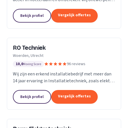
installeren en onderhouden woningen,
bedrijfspanden, horeca zaken, winkelcentra, en nog
Vergelijk offertes
Bekijk profiel
veel meer....
RO Techniek
Woerden, Utrecht
10,0
96 reviews
Moving Score
Wij zijn een erkend installatiebedrijf met meer dan
14 jaar ervaring in Installatietechniek, zoals elektra,
data en telefonie en loodgieterswerkzaamheden.
Vergelijk offertes
Bekijk profiel