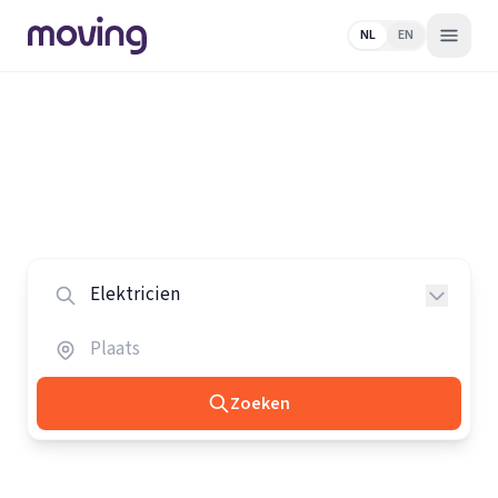
NL
EN
Home
/
Nederland
/
Elektriciens
Alle elektriciens in Nederland
Vergelijk de beste elektriciens in heel Nederland.
Zoeken