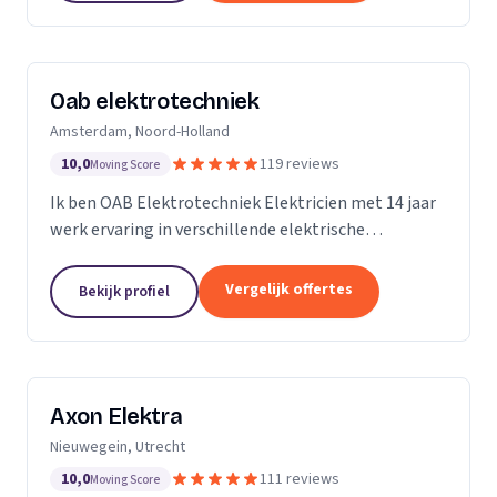
Oab elektrotechniek
Amsterdam, Noord-Holland
10,0
119 reviews
Moving Score
Ik ben OAB Elektrotechniek Elektricien met 14 jaar
werk ervaring in verschillende elektrische
installaties. Zoals keuken installatie, verlichting
groepenkasten noem het maar op bijna alles
Vergelijk offertes
Bekijk profiel
Axon Elektra
Nieuwegein, Utrecht
10,0
111 reviews
Moving Score