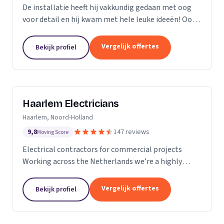
De installatie heeft hij vakkundig gedaan met oog
voor detail en hij kwam met hele leuke ideeën! Ook
heeft hij ons... goed op de hoogte gehouden van de
levertijden en we konden erg snel met hem...
Vergelijk offertes
Bekijk profiel
Haarlem Electricians
Haarlem, Noord-Holland
9,8
147 reviews
Moving Score
Electrical contractors for commercial projects
Working across the Netherlands we’re a highly
professional team who excel in the design,
installation, repair and maintenance of electrical
Vergelijk offertes
Bekijk profiel
works in...