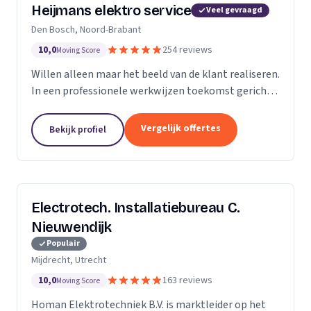
Heijmans elektro service
Veel gevraagd
Den Bosch, Noord-Brabant
10,0
254 reviews
Moving Score
Willen alleen maar het beeld van de klant realiseren.
In een professionele werkwijzen toekomst gericht.
Zodat we voorbereid zijn op de beeld van de
toekomst.
Vergelijk offertes
Bekijk profiel
Electrotech. Installatiebureau C.
Nieuwendijk
Populair
Mijdrecht, Utrecht
10,0
163 reviews
Moving Score
Homan Elektrotechniek B.V. is marktleider op het