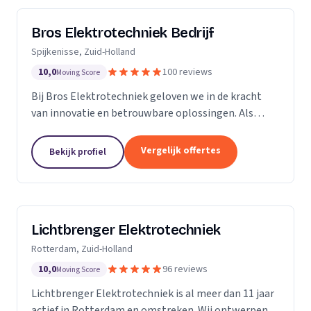
Bros Elektrotechniek Bedrijf
Spijkenisse, Zuid-Holland
10,0
100 reviews
Moving Score
Bij Bros Elektrotechniek geloven we in de kracht
van innovatie en betrouwbare oplossingen. Als
voorloper in de elektrotechnische industrie bieden
we al meer dan 25 jaar hoogwaardige diensten aan
Vergelijk offertes
Bekijk profiel
onze...
Lichtbrenger Elektrotechniek
Rotterdam, Zuid-Holland
10,0
96 reviews
Moving Score
Lichtbrenger Elektrotechniek is al meer dan 11 jaar
actief in Rotterdam en omstreken. Wij ontwerpen