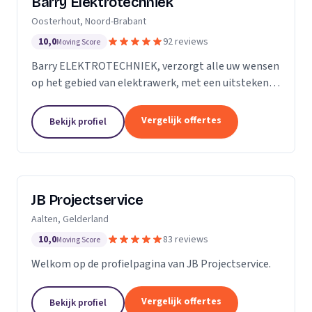
Barry Elektrotechniek
Oosterhout, Noord-Brabant
10,0
92 reviews
Moving Score
Barry ELEKTROTECHNIEK, verzorgt alle uw wensen
op het gebied van elektrawerk, met een uitstekende
service! Particulieren, Verenigingen van Eigenaren,
Scholen en Bedrijven. Groepenkast vernieuwen,...
Vergelijk offertes
Bekijk profiel
JB Projectservice
Aalten, Gelderland
10,0
83 reviews
Moving Score
Welkom op de profielpagina van JB Projectservice.
Vergelijk offertes
Bekijk profiel