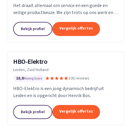
Het draait allemaal om service en een goede en
veilige productkeuze. We zijn trots op ons werk en
we gaan bij u thuis of op kantoor niet anders te werk
dan bij onszelf. We vinden ons werk belangrijk,...
Vergelijk offertes
Bekijk profiel
HBO-Elektro
Leiden, Zuid-Holland
10,0
100 reviews
Moving Score
HBO-Elektro is een jong dynamisch bedrijf uit
Leiden en is opgericht door Henrik Bos.
Vergelijk offertes
Bekijk profiel