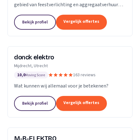
gebied van feestverlichting en aggregaatverhuur
voor evenementen en zorgt voor de complete
energievoorziening van kermissen door heel
Vergelijk offertes
Bekijk profiel
Nederland.
donck elektro
Mijdrecht, Utrecht
10,0
163 reviews
Moving Score
Wat kunnen wij allemaal voor je betekenen?
Vergelijk offertes
Bekijk profiel
M-B-ELEKTRO