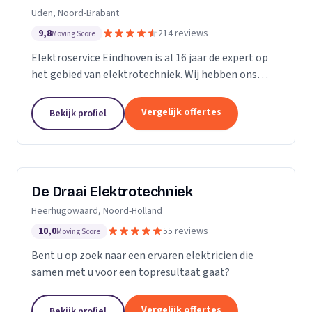
Uden, Noord-Brabant
9,8
214 reviews
Moving Score
Elektroservice Eindhoven is al 16 jaar de expert op
het gebied van elektrotechniek. Wij hebben ons
gespecialiseerd in zonnepanelen, laadpalen en
meterkasten. Wij komen altijd langs om passend
Vergelijk offertes
Bekijk profiel
advies...
De Draai Elektrotechniek
Heerhugowaard, Noord-Holland
10,0
55 reviews
Moving Score
Bent u op zoek naar een ervaren elektricien die
samen met u voor een topresultaat gaat?
Vergelijk offertes
Bekijk profiel