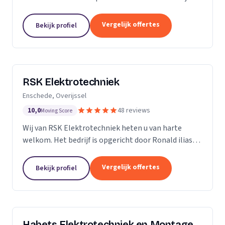
ervaring in de branche, onderscheiden we ons door
vakmanschap, kennis van zaken en persoonlijk en...
Vergelijk offertes
Bekijk profiel
RSK Elektrotechniek
Enschede, Overijssel
10,0
48 reviews
Moving Score
Wij van RSK Elektrotechniek heten u van harte
welkom. Het bedrijf is opgericht door Ronald ilias
beter bekend als Ronald Koda, het bedrijf is
opgericht op 25 juli 2021. Als gecertificeerde
Vergelijk offertes
Bekijk profiel
aannemers...
Habets Elektrotechniek en Montage