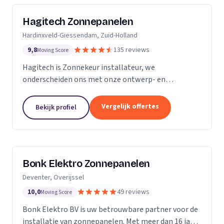
Hagitech Zonnepanelen
Hardinxveld-Giessendam, Zuid-Holland
9,8
135 reviews
Moving Score
Hagitech is Zonnekeur installateur, we
onderscheiden ons met onze ontwerp- en
systeemkennis, bouwkundige kennis van daken,
degelijke en nette montage, en ruime ervaring met
Vergelijk offertes
Bekijk profiel
BIPV (indak) systemen. Wij...
Bonk Elektro Zonnepanelen
Deventer, Overijssel
10,0
49 reviews
Moving Score
Bonk Elektro BV is uw betrouwbare partner voor de
installatie van zonnepanelen. Met meer dan 16 jaar