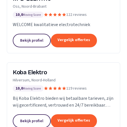
Oss, Noord-Brabant
10,0
122 reviews
Moving Score
WELCOME kwalitatieve electrotechniek
Vergelijk offertes
Bekijk profiel
Koba Elektro
Hilversum, Noord-Holland
10,0
119 reviews
Moving Score
Bij Koba Elektro bieden wij betaalbare tarieven, zijn
wij gecertificeerd, vertrouwd en 24/7 bereikbaar.
Onze snelle respons garandeert dat uw elektrische
problemen snel worden opgelost.
Vergelijk offertes
Bekijk profiel