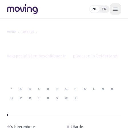
NL
EN
Home
/
Locaties
/
Gelderland
Gelderland
Vakspecialisten beschikbaar in
86
plaatsen in Gelderland.
'
A
B
C
D
E
G
H
K
L
M
N
O
P
R
T
U
V
W
Z
'
's-Heerenberg
't Harde