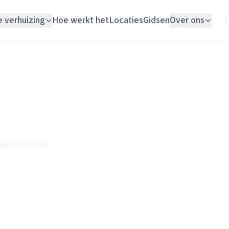
e verhuizing
Hoe werkt het
Locaties
Gidsen
Over ons
Verhuislift
Woningontruiming
Schildersbedrijf
Vloerlegger
 Gelderland.
Elektricien