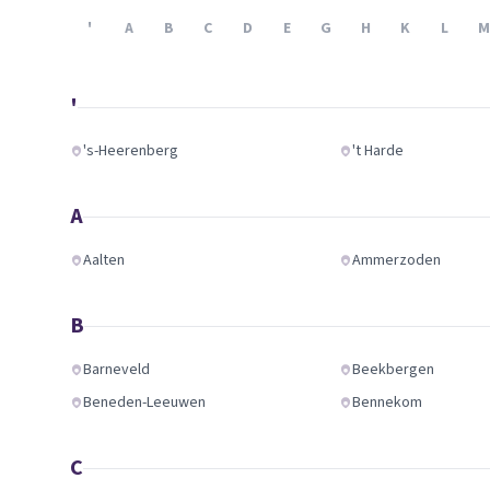
Verhuisplanner
'
A
B
C
D
E
G
H
K
L
M
Verhuisdozen berek
'
's-Heerenberg
't Harde
A
Aalten
Ammerzoden
B
Barneveld
Beekbergen
Beneden-Leeuwen
Bennekom
C