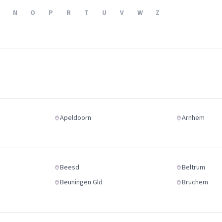
Verhuisvolume berekenen
N
O
P
R
T
U
V
W
Z
enen
Energie vergelijken
Apeldoorn
Arnhem
Beesd
Beltrum
Beuningen Gld
Bruchem