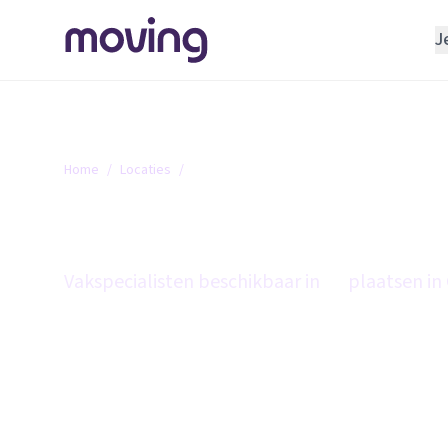
J
REGELEN
Verhuisbedrijf
Opslagruimte
Home
/
Locaties
/
Gelderland
INRICHTEN
Gelderland
Schoonmaakbedrijf
Klusjesman
Vakspecialisten beschikbaar in
86
plaatsen in
Loodgieter
Slotenmaker
TOOLS BIJ VERHUIZEN