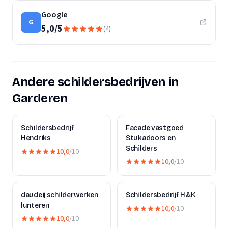
Google
G
5,0
/
5
(
4
)
Andere schildersbedrijven in
Garderen
Schildersbedrijf
Facade vastgoed
Hendriks
Stukadoors en
Schilders
10,0
/10
10,0
/10
daudeij schilderwerken
Schildersbedrijf H&K
lunteren
10,0
/10
10,0
/10