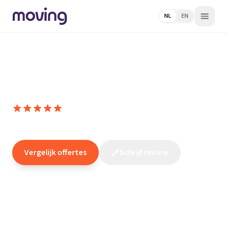
NL
EN
Home
/
Nederland
/
Gelderland
/
Garderen
/
Schildersbedrijf
/
T. van de Pol
Schildersbedrijf T. van de Pol
10,0
(
4
reviews
)
/10
Garderen
Vergelijk offertes
Schrijf review
Claim dit bedrijf