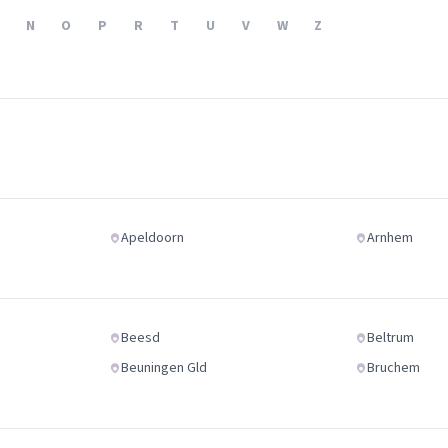
Verhuisvolume berekenen
N
O
P
R
T
U
V
W
Z
enen
Energie vergelijken
Apeldoorn
Arnhem
Beesd
Beltrum
Beuningen Gld
Bruchem