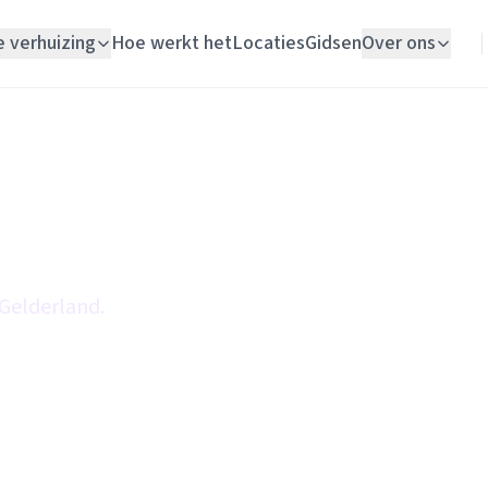
e verhuizing
Hoe werkt het
Locaties
Gidsen
Over ons
Verhuislift
Woningontruiming
Schildersbedrijf
Vloerlegger
 Gelderland.
Elektricien