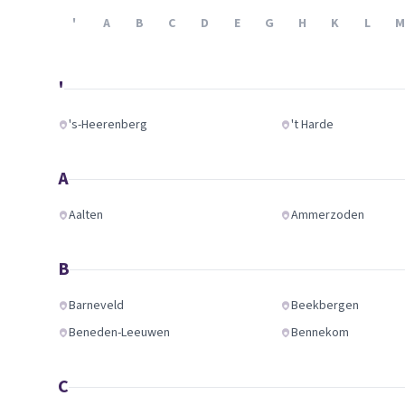
Verhuisplanner
'
A
B
C
D
E
G
H
K
L
M
Verhuisdozen berek
'
's-Heerenberg
't Harde
A
Aalten
Ammerzoden
B
Barneveld
Beekbergen
Beneden-Leeuwen
Bennekom
C