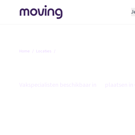
J
REGELEN
Verhuisbedrijf
Opslagruimte
Home
/
Locaties
/
Gelderland
INRICHTEN
Gelderland
Schoonmaakbedrijf
Klusjesman
Vakspecialisten beschikbaar in
86
plaatsen in
Loodgieter
Slotenmaker
TOOLS BIJ VERHUIZEN