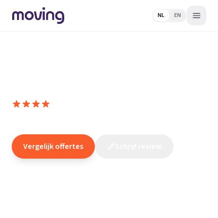
NL
EN
Home
/
Nederland
/
Gelderland
/
Doetinchem
/
Schildersbedrijf
Schilderwerken
Saat Schilderwerken
8,0
(
2
reviews
)
/10
Doetinchem
Vergelijk offertes
Schrijf review
Claim dit bedrijf