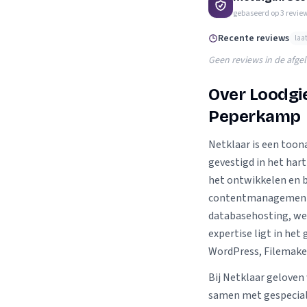
Verhuisplanner
gebaseerd op
3
revie
Verhuisdozen berek
Recente reviews
laa
Geen reviews in de afge
Over Loodgie
Peperkamp
Netklaar is een too
gevestigd in het hart
het ontwikkelen en 
contentmanagements
databasehosting, we
expertise ligt in het
WordPress, Filemaker
Bij Netklaar gelove
samen met gespeciali