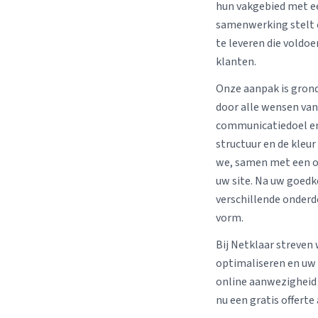
hun vakgebied met ee
samenwerking stelt 
te leveren die voldo
klanten.
Onze aanpak is grond
door alle wensen van 
communicatiedoel en d
structuur en de kleu
we, samen met een o
uw site. Na uw goedk
verschillende onderde
vorm.
Bij Netklaar streven
optimaliseren en uw 
online aanwezigheid 
nu een gratis offerte 