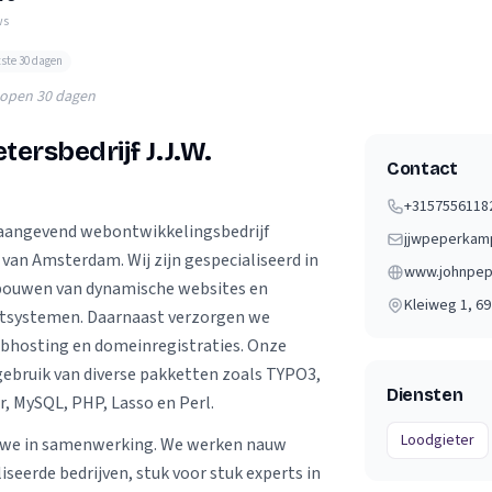
Verhuisvolume berekenen
ws
enen
Energie vergelijken
tste 30 dagen
lopen 30 dagen
tersbedrijf J.J.W.
Contact
+3157556118
naangevend webontwikkelingsbedrijf
jjwpeperkam
 van Amsterdam. Wij zijn gespecialiseerd in
www.johnpep
bouwen van dynamische websites en
Kleiweg 1
, 6
ystemen. Daarnaast verzorgen we
bhosting en domeinregistraties. Onze
 gebruik van diverse pakketten zoals TYPO3,
Diensten
, MySQL, PHP, Lasso en Perl.
Loodgieter
n we in samenwerking. We werken nauw
seerde bedrijven, stuk voor stuk experts in