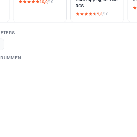
10,0
/10
ROS
9,8
/10
IETERS
 BRUMMEN
A