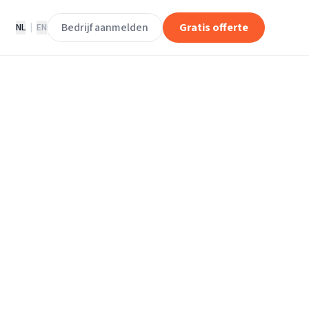
Bedrijf aanmelden
Gratis offerte
NL
|
EN
kamp
p