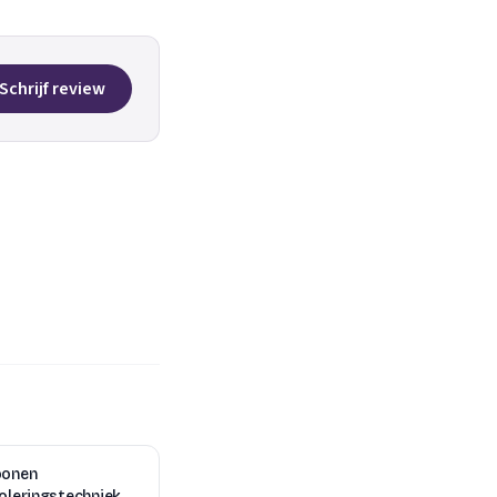
Schrijf review
oonen
oleringstechniek