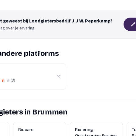
nt geweest bij Loodgietersbedrijf J.J.W. Peperkamp?
ag over je ervaring.
andere platforms
(
3
)
gieters in Brummen
Riocare
Riolering
T
Ontstopping Service
Ri