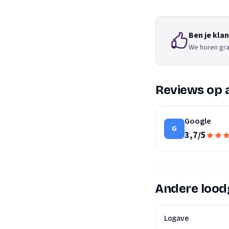
Ben je kla
We horen gra
Reviews op 
Google
G
3,7
/
5
Andere lood
Logave