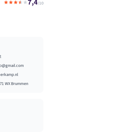
7,4
/10
2
p@gmail.com
erkamp.nl
971 WX
Brummen