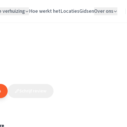
e verhuizing
Hoe werkt het
Locaties
Gidsen
Over ons
Verhuislift
Gelderland
/
Brummen
/
Loodgieter
/
Loodgietersbedrijf J.J.W. Peper
Woningontruiming
ersbedrijf J.J.W. Peperkam
Schildersbedrijf
(
3
reviews
)
Vloerlegger
Elektricien
s
Schrijf review
Claim dit bedrijf
re