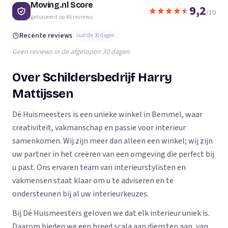
Moving.nl Score
9,2
/10
gebaseerd op
46
reviews
Recente reviews
laatste 30 dagen
Geen reviews in de afgelopen 30 dagen
Over Schildersbedrijf Harry
Mattijssen
Dé Huismeesters is een unieke winkel in Bemmel, waar
creativiteit, vakmanschap en passie voor interieur
samenkomen. Wij zijn meer dan alleen een winkel; wij zijn
uw partner in het creëren van een omgeving die perfect bij
u past. Ons ervaren team van interieurstylisten en
vakmensen staat klaar om u te adviseren en te
ondersteunen bij al uw interieurkeuzes.
Bij Dé Huismeesters geloven we dat elk interieur uniek is.
Daarom bieden we een breed scala aan diensten aan, van