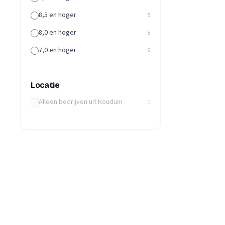
8,5 en hoger
5
8,0 en hoger
5
7,0 en hoger
6
Locatie
Alleen bedrijven uit Koudum
0