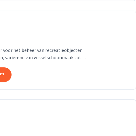
r voor het beheer van recreatieobjecten.
ten, variërend van wisselschoonmaak tot
tes