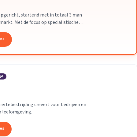
pgericht, startend met in totaal 3 man
markt. Met de focus op specialistische
 al snel uit...
tes
gd
iertebestrijding creëert voor bedrijven en
n leefomgeving.
tes