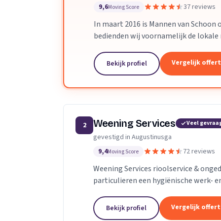
9,6
37 reviews
Moving Score
In maart 2016 is Mannen van Schoon o
bedienden wij voornamelijk de lokale 
schoonmaak groeide Mannen van Schoon
Vergelijk offer
Bekijk profiel
Weening Services
Veel gevraa
2
gevestigd in Augustinusga
9,4
72 reviews
Moving Score
Weening Services rioolservice & onged
particulieren een hygiënische werk- e
Vergelijk offer
Bekijk profiel