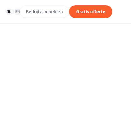
Bedrijf aanmelden
Gratis offerte
NL
|
EN
rijven in
 Koudum.