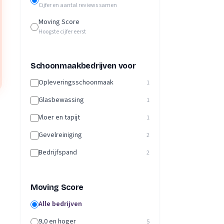
Cijfer en aantal reviews samen
Moving Score
Hoogste cijfer eerst
Schoonmaakbedrijven voor
Opleveringsschoonmaak
1
Glasbewassing
1
Vloer en tapijt
1
Gevelreiniging
2
Bedrijfspand
2
Moving Score
Alle bedrijven
9,0 en hoger
5