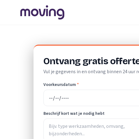
Home
/
Nederland
/
Friesland
/
Koudum
/
Schoonmaakbedr
Ontvang gratis offert
Vul je gegevens in en ontvang binnen 24 uur r
Voorkeursdatum
*
Beschrijf kort wat je nodig hebt