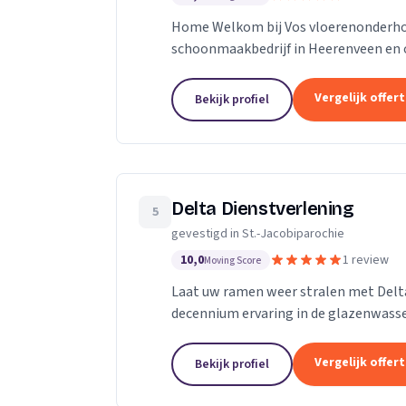
Home Welkom bij Vos vloerenonderh
schoonmaakbedrijf in Heerenveen en o
in het vak en bedienen zowel particulie
Vergelijk offer
Bekijk profiel
Delta Dienstverlening
5
gevestigd in St.-Jacobiparochie
10,0
1 review
Moving Score
Laat uw ramen weer stralen met Delt
decennium ervaring in de glazenwas
onderscheiden we ons door onze top se
Vergelijk offer
Bekijk profiel