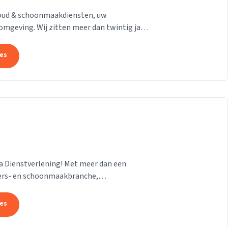
oud & schoonmaakdiensten, uw
mgeving. Wij zitten meer dan twintig jaar
ren als bedrijven en...
tes
a Dienstverlening! Met meer dan een
sers- en schoonmaakbranche,
rvice. We bieden een breed...
tes