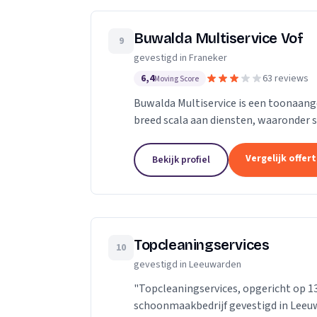
Buwalda Multiservice Vof
9
gevestigd in Franeker
6,4
63 reviews
Moving Score
Buwalda Multiservice is een toonaangev
breed scala aan diensten, waaronder
gevelrenovatie, rioolreiniging, onderh
Vergelijk offer
Bekijk profiel
Topcleaningservices
10
gevestigd in Leeuwarden
"Topcleaningservices, opgericht op 13
schoonmaakbedrijf gevestigd in Leeuwa