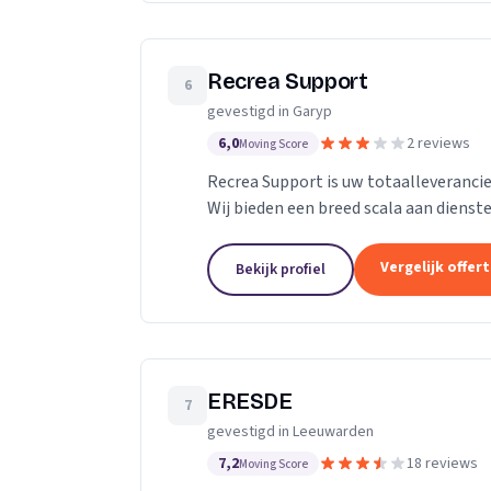
Recrea Support
6
gevestigd in Garyp
6,0
2 reviews
Moving Score
Recrea Support is uw totaalleverancie
Wij bieden een breed scala aan diens
een jaarabonnement voor volledige...
Vergelijk offer
Bekijk profiel
ERESDE
7
gevestigd in Leeuwarden
7,2
18 reviews
Moving Score