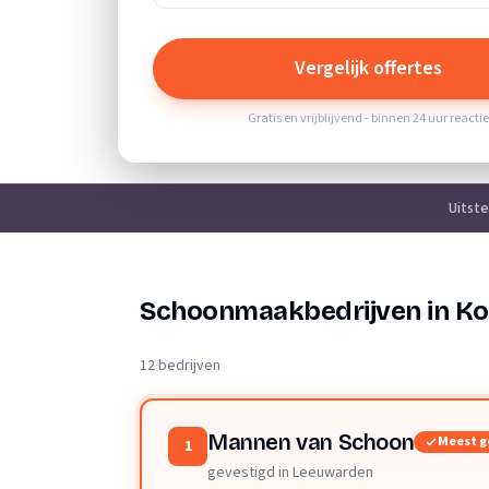
Vergelijk offertes
Gratis en vrijblijvend - binnen 24 uur reacti
Uitst
Schoonmaakbedrijven in 
12 bedrijven
Mannen van Schoon
Meest g
1
gevestigd in Leeuwarden