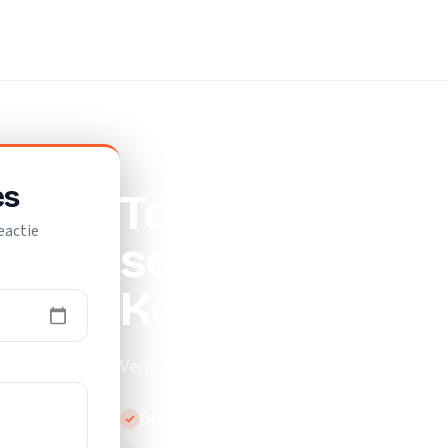
ijf
es
Top 10 beste
eactie
schoonmaakbed
Koudum
Vergelijk de beste schoonmaakbedrijven in
Gratis en vrijblijvend