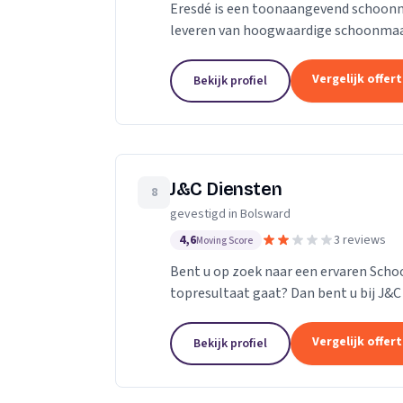
Eresdé is een toonaangevend schoonmaa
leveren van hoogwaardige schoonmaak
waaronder ziekenhuizen, praktijken en
Vergelijk offer
Bekijk profiel
J&C Diensten
8
gevestigd in Bolsward
4,6
3 reviews
Moving Score
Bent u op zoek naar een ervaren Scho
topresultaat gaat? Dan bent u bij J&C Diensten aan het juiste adres Persoonlijk
contact en communicatie staat bij ons
Vergelijk offer
Bekijk profiel