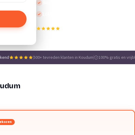
Binnen 24 uur reactie
Lokale vakmensen
500+ tevreden klanten in Koudum
e
ekend
500+ tevreden klanten in Koudum
100% gratis en vrijb
Koudum
ekozen