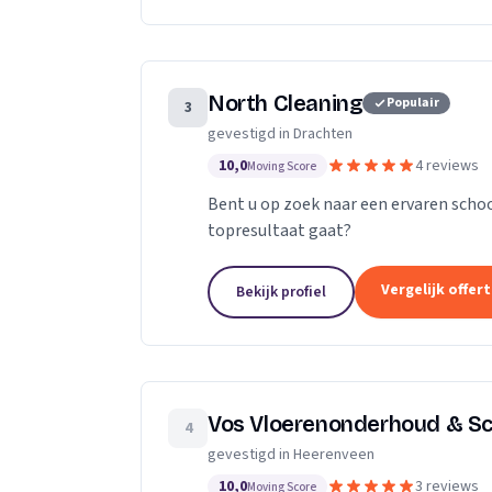
North Cleaning
Populair
3
gevestigd in Drachten
10,0
4 reviews
Moving Score
Bent u op zoek naar een ervaren scho
topresultaat gaat?
Vergelijk offer
Bekijk profiel
Vos Vloerenonderhoud & S
4
gevestigd in Heerenveen
10,0
3 reviews
Moving Score