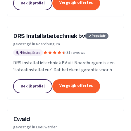
branches. Dat doen we inclusief een effectieve...
Vergelijk offertes
Bekijk profiel
DRS Installatietechniek bv
Populair
gevestigd in Noardburgum
9,4
31 reviews
Moving Score
DRS installatietechniek BV uit Noardburgum is een
‘totaalinstallateur’. Dat betekent garantie voor het
betere vakwerk. Onze medewerkers treft u overal
aan. In nieuwbouw, verbouw woningen, renovatie,...
Vergelijk offertes
Bekijk profiel
Ewald
gevestigd in Leeuwarden