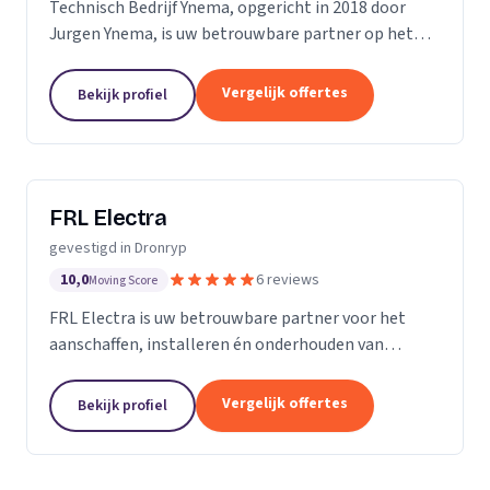
Technisch Bedrijf Ynema, opgericht in 2018 door
Jurgen Ynema, is uw betrouwbare partner op het
gebied van elektrotechniek, installatietechniek en
duurzaamheid. Gevestigd in Sint Annaparochie, zijn
Vergelijk offertes
Bekijk profiel
we...
FRL Electra
gevestigd in Dronryp
10,0
6 reviews
Moving Score
FRL Electra is uw betrouwbare partner voor het
aanschaffen, installeren én onderhouden van
zonnepanelen, groepenkasten, camerabeveiliging
en elektra- en datanetwerken. Met onze expertise
Vergelijk offertes
Bekijk profiel
en ervaring...