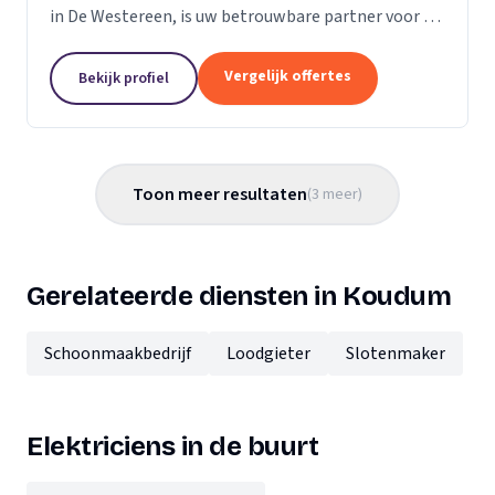
in De Westereen, is uw betrouwbare partner voor al
uw technische behoeften. Wij zijn een allround
technisch dienstverlener, gespecialiseerd in...
Vergelijk offertes
Bekijk profiel
Toon meer resultaten
(
3
meer
)
Gerelateerde diensten in Koudum
Schoonmaakbedrijf
Loodgieter
Slotenmaker
Elektriciens in de buurt