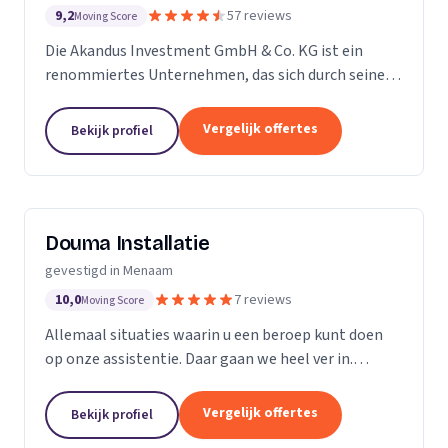
9,2
57 reviews
Moving Score
Die Akandus Investment GmbH & Co. KG ist ein
renommiertes Unternehmen, das sich durch seine
Professionalität, Kompetenz und Schnelligkeit
auszeichnet. Wir sind bekannt für unsere
Vergelijk offertes
Bekijk profiel
Handschlagqualität,...
Douma Installatie
gevestigd in Menaam
10,0
7 reviews
Moving Score
Allemaal situaties waarin u een beroep kunt doen
op onze assistentie. Daar gaan we heel ver in.
Douma Installatie is namelijk zeven dagen per
week, 24 uur per dag stand-by. Eén telefoontje is
Vergelijk offertes
Bekijk profiel
genoeg...