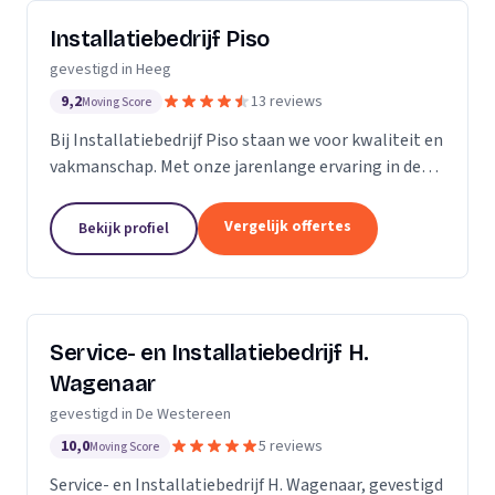
Installatiebedrijf Piso
gevestigd in Heeg
9,2
13 reviews
Moving Score
Bij Installatiebedrijf Piso staan we voor kwaliteit en
vakmanschap. Met onze jarenlange ervaring in de
installatiebranche onderscheiden we ons door onze
expertise en toewijding aan elk project, groot...
Vergelijk offertes
Bekijk profiel
Service- en Installatiebedrijf H.
Wagenaar
gevestigd in De Westereen
10,0
5 reviews
Moving Score
Service- en Installatiebedrijf H. Wagenaar, gevestigd