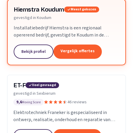
Hiemstra Koudum
Meest gekozen
gevestigd in Koudum
Installatiebedrijf Hiemstra is een regionaal
opererend bedrijf, gevestigd te Koudum in de
Zuidwesthoek van Friesland. Het accent van
Hiemstra BV ligt op elektro, gas /cv, water / sanitair
Vergelijk offertes
Bekijk profiel
en dak- en...
ET-F
Veel gevraagd
gevestigd in Sexbierum
9,6
46 reviews
Moving Score
Elektrotechniek Franeker is gespecialiseerd in
ontwerp, realisatie, onderhoud en reparatie van
complete elektrische installaties in diverse