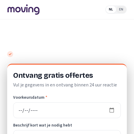
NL
EN
Home
/
Nederland
/
Friesland
/
Koudum
/
Elektricien
Top 10 beste elektriciens in Koudum
Gratis en vrijblijvend
Ontvang gratis offertes
Vul je gegevens in en ontvang binnen 24 uur reactie
Voorkeursdatum
*
Beschrijf kort wat je nodig hebt