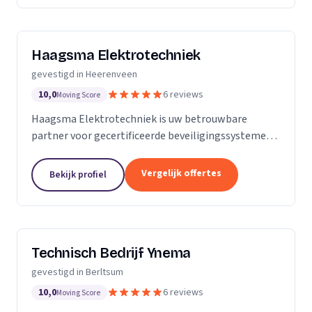
Haagsma Elektrotechniek
gevestigd in Heerenveen
10,0
6 reviews
Moving Score
Haagsma Elektrotechniek is uw betrouwbare
partner voor gecertificeerde beveiligingssystemen
en VoIP-telefonie. Met meer dan 40 jaar ervaring in
de elektrotechnische installatiebranche,
Vergelijk offertes
Bekijk profiel
onderscheiden...
Technisch Bedrijf Ynema
gevestigd in Berltsum
10,0
6 reviews
Moving Score