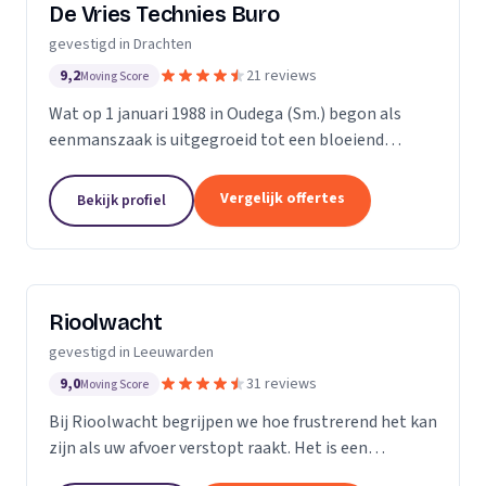
De Vries Technies Buro
gevestigd in Drachten
9,2
21 reviews
Moving Score
Wat op 1 januari 1988 in Oudega (Sm.) begon als
eenmanszaak is uitgegroeid tot een bloeiend
installatiebedrijf met elf allround installateurs in
dienst. Al 29 jaar het vertrouwde adres op het
Vergelijk offertes
Bekijk profiel
gebied...
Rioolwacht
gevestigd in Leeuwarden
9,0
31 reviews
Moving Score
Bij Rioolwacht begrijpen we hoe frustrerend het kan
zijn als uw afvoer verstopt raakt. Het is een
ongemak dat niet alleen uw dagelijkse routine