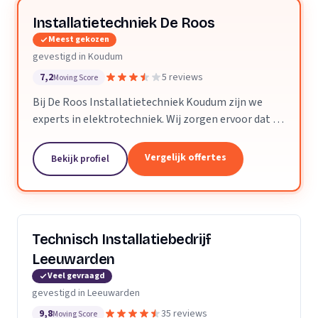
Installatietechniek De Roos
Meest gekozen
gevestigd in Koudum
7,2
5 reviews
Moving Score
Bij De Roos Installatietechniek Koudum zijn we
experts in elektrotechniek. Wij zorgen ervoor dat u
altijd en overal storingsvrij kunt genieten van
verlichting, beeld, geluid, internet, telefonie en...
Vergelijk offertes
Bekijk profiel
Technisch Installatiebedrijf
Leeuwarden
Veel gevraagd
gevestigd in Leeuwarden
9,8
35 reviews
Moving Score