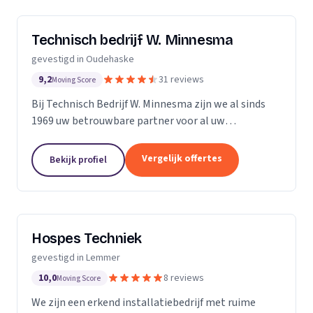
Technisch bedrijf W. Minnesma
gevestigd in Oudehaske
9,2
31 reviews
Moving Score
Bij Technisch Bedrijf W. Minnesma zijn we al sinds
1969 uw betrouwbare partner voor al uw
installatiewerkzaamheden. Als familiebedrijf
onderscheiden we ons door onze persoonlijke
Vergelijk offertes
Bekijk profiel
aanpak en korte...
Hospes Techniek
gevestigd in Lemmer
10,0
8 reviews
Moving Score
We zijn een erkend installatiebedrijf met ruime