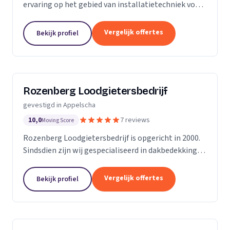
ervaring op het gebied van installatietechniek voor
woning, utiliteit en industrie. De passie voor
kwaliteit en duurzaamheid is leidend voor al ons...
Vergelijk offertes
Bekijk profiel
Rozenberg Loodgietersbedrijf
gevestigd in Appelscha
10,0
7 reviews
Moving Score
Rozenberg Loodgietersbedrijf is opgericht in 2000.
Sindsdien zijn wij gespecialiseerd in dakbedekking,
zinkwerk en installatietechniek.Ons bedrijf
onderscheid zich door vakkennis, service en niet te...
Vergelijk offertes
Bekijk profiel