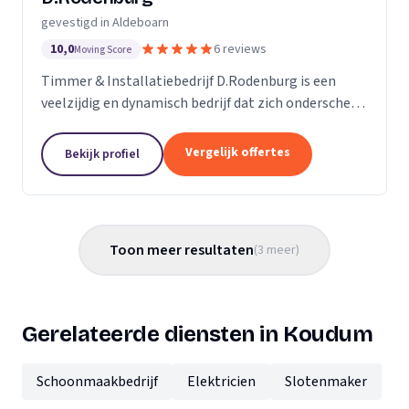
gevestigd in Aldeboarn
10,0
6 reviews
Moving Score
Timmer & Installatiebedrijf D.Rodenburg is een
veelzijdig en dynamisch bedrijf dat zich onderscheidt
door een breed scala aan diensten aan te bieden.
Onze expertise strekt zich uit van het plaatsen...
Vergelijk offertes
Bekijk profiel
Toon meer resultaten
(
3
meer
)
Gerelateerde diensten in Koudum
Schoonmaakbedrijf
Elektricien
Slotenmaker