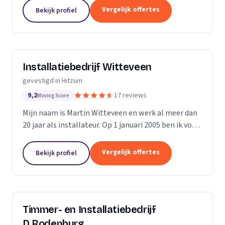
verstoort, maar ook aanzienlijke kosten met zich
Vergelijk offertes
Bekijk profiel
mee...
Installatiebedrijf Witteveen
gevestigd in Hitzum
9,2
17 reviews
Moving Score
Mijn naam is Martin Witteveen en werk al meer dan
20 jaar als installateur. Op 1 januari 2005 ben ik voor
mijzelf begonnen en heb inmiddels een goedlopend
installatiebedrijf.
Vergelijk offertes
Bekijk profiel
Timmer- en Installatiebedrijf
D.Rodenburg