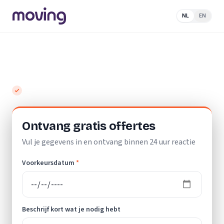
NL
EN
Home
/
Nederland
/
Friesland
/
Koudum
/
Loodgieter
Top 10 beste loodgieters in Koudum
Gratis en vrijblijvend
Ontvang gratis offertes
Vul je gegevens in en ontvang binnen 24 uur reactie
Voorkeursdatum
*
Beschrijf kort wat je nodig hebt