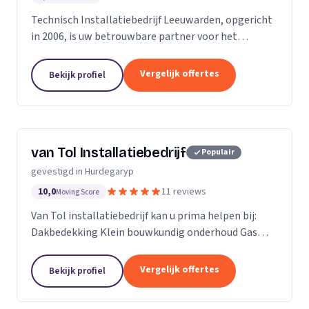
Technisch Installatiebedrijf Leeuwarden, opgericht
in 2006, is uw betrouwbare partner voor het
ontwerpen, aanleggen, onderhouden en uitbreiden
van (duurzame) installatievoorzieningen. Met
Vergelijk offertes
Bekijk profiel
jarenlange...
van Tol Installatiebedrijf
Populair
gevestigd in Hurdegaryp
10,0
11 reviews
Moving Score
Van Tol installatiebedrijf kan u prima helpen bij:
Dakbedekking Klein bouwkundig onderhoud Gas
Sanitair Zinkwerk CV Water Riolering Zonneboiler
Zonnepanelen
Vergelijk offertes
Bekijk profiel