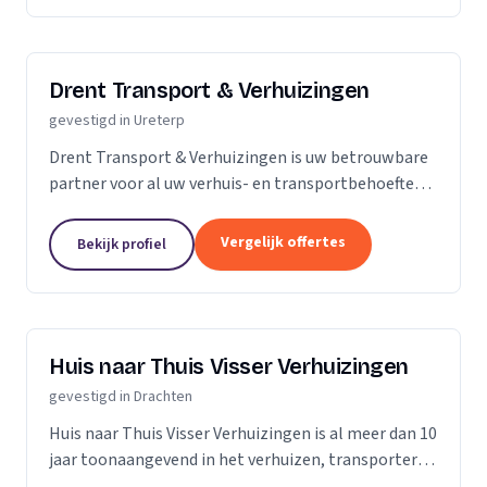
Drent Transport & Verhuizingen
gevestigd in Ureterp
Drent Transport & Verhuizingen is uw betrouwbare
partner voor al uw verhuis- en transportbehoeften.
Wij zijn gespecialiseerd in het vervoeren van uw
inboedel, zowel binnen Nederland als naar andere...
Vergelijk offertes
Bekijk profiel
Huis naar Thuis Visser Verhuizingen
gevestigd in Drachten
Huis naar Thuis Visser Verhuizingen is al meer dan 10
jaar toonaangevend in het verhuizen, transporteren
en vervoeren van zware goederen. Onze klanten