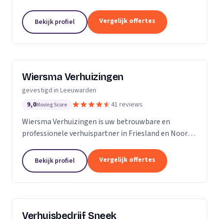
Friesland.
Vergelijk offertes
Bekijk profiel
Wiersma Verhuizingen
gevestigd in Leeuwarden
9,0
41 reviews
Moving Score
Wiersma Verhuizingen is uw betrouwbare en
professionele verhuispartner in Friesland en Noord-
Holland. Met meer dan 80 jaar ervaring in de
branche, onderscheiden we ons door onze
Vergelijk offertes
Bekijk profiel
uitgebreide kennis,...
Verhuisbedrijf Sneek