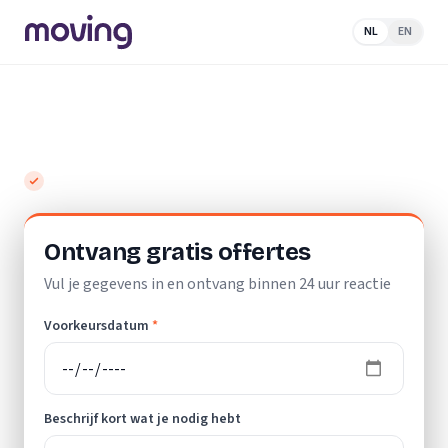
NL
EN
Home
/
Nederland
/
Friesland
/
Koudum
/
Verhuisbedrijf
Top 10 beste verhuisbedrijven in Koudum
Gratis en vrijblijvend
Ontvang gratis offertes
Vul je gegevens in en ontvang binnen 24 uur reactie
Voorkeursdatum
*
Beschrijf kort wat je nodig hebt