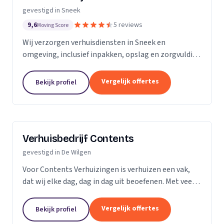
gevestigd in Sneek
9,6
5 reviews
Moving Score
Wij verzorgen verhuisdiensten in Sneek en
omgeving, inclusief inpakken, opslag en zorgvuldige
verhuizing van kleine tot grote inboedels.
Vergelijk offertes
Bekijk profiel
Verhuisbedrijf Contents
gevestigd in De Wilgen
Voor Contents Verhuizingen is verhuizen een vak,
dat wij elke dag, dag in dag uit beoefenen. Met veel
kennis, jaren ervaring, uitstekende reputatie en niet
te vergeten liefde voor dit vakmanschap.
Vergelijk offertes
Bekijk profiel