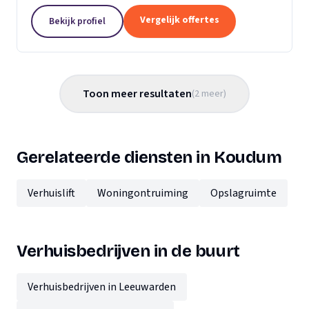
kunnen vertrouwen op onze jarenlange ervaring en...
Vergelijk offertes
Bekijk profiel
Toon meer resultaten
(
2
meer
)
Gerelateerde diensten in Koudum
Verhuislift
Woningontruiming
Opslagruimte
Verhuisbedrijven in de buurt
Verhuisbedrijven in Leeuwarden