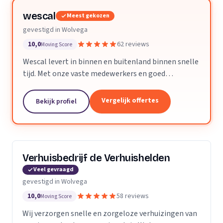
wescal
Meest gekozen
gevestigd in Wolvega
10,0
62 reviews
Moving Score
Wescal levert in binnen en buitenland binnen snelle
tijd. Met onze vaste medewerkers en goed
wagenpark rijden wij naar onze klanten. Wij komen
na wat we beloven. Door goede
Vergelijk offertes
Bekijk profiel
kwaliteitsvoertuigen te...
Verhuisbedrijf de Verhuishelden
Veel gevraagd
gevestigd in Wolvega
10,0
58 reviews
Moving Score
Wij verzorgen snelle en zorgeloze verhuizingen van