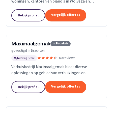
woningen, kantoren en piano's in Wolvega en
omgeving.
Vergelijk offertes
Bekijk profiel
Maximaalgemak
Populair
gevestigd in Drachten
9,6
160 reviews
Moving Score
Verhuisbedrijf Maximaalgemak biedt diverse
oplossingen op gebied van verhuizingen en
transport. Met onze diensten richten wij ons op de
zakelijke en particuliere klant. Wij zijn het
Vergelijk offertes
Bekijk profiel
verhuisbedrijf...