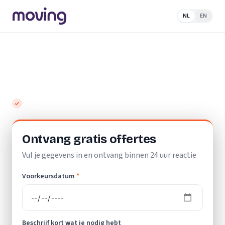
NL
EN
Home
/
Nederland
/
Friesland
/
Koudum
/
Woningontruiming
Top 10 beste woningontruimers in
Koudum
Gratis en vrijblijvend
Ontvang gratis offertes
Vul je gegevens in en ontvang binnen 24 uur reactie
Voorkeursdatum
*
Beschrijf kort wat je nodig hebt