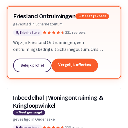
Friesland Ontruimingen
Meest gekozen
gevestigd in Scharnegoutum
9,8
221 reviews
Moving Score
Wij zijn Friesland Ontruimingen, een
ontruimingsbedrijf uit Scharnegoutum. Ons
werkgebied is Friesland.
Vergelijk offertes
Bekijk profiel
Inboedelhal | Woningontruiming &
Kringloopwinkel
Veel gevraagd
gevestigd in Oudehaske
9,6
220 reviews
Moving Score