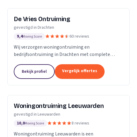
De Vries Ontruiming
gevestigd in Drachten
9,4
60 reviews
Moving Score
Wij verzorgen woningontruiming en
bedrijfsontruiming in Drachten met complete
ontzorging en bezemschoon opleveren van panden.
Vergelijk offertes
Bekijk profiel
Woningontruiming Leeuwarden
gevestigd in Leeuwarden
10,0
8 reviews
Moving Score
Woningontruiming Leeuwarden is een