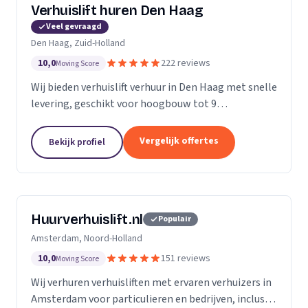
Verhuislift huren Den Haag
Veel gevraagd
Den Haag, Zuid-Holland
10,0
222 reviews
Moving Score
Wij bieden verhuislift verhuur in Den Haag met snelle
levering, geschikt voor hoogbouw tot 9
verdiepingen en flexibele service vanaf €99 per uur.
Vergelijk offertes
Bekijk profiel
Huurverhuislift.nl
Populair
Amsterdam, Noord-Holland
10,0
151 reviews
Moving Score
Wij verhuren verhuisliften met ervaren verhuizers in
Amsterdam voor particulieren en bedrijven, inclusief