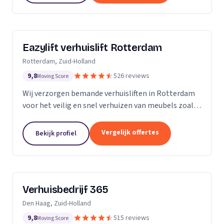
Eazylift verhuislift Rotterdam
Rotterdam, Zuid-Holland
9,8
526 reviews
Moving Score
Wij verzorgen bemande verhuisliften in Rotterdam
voor het veilig en snel verhuizen van meubels zoals
piano's en kasten.
Vergelijk offertes
Bekijk profiel
Verhuisbedrijf 365
Den Haag, Zuid-Holland
9,8
515 reviews
Moving Score