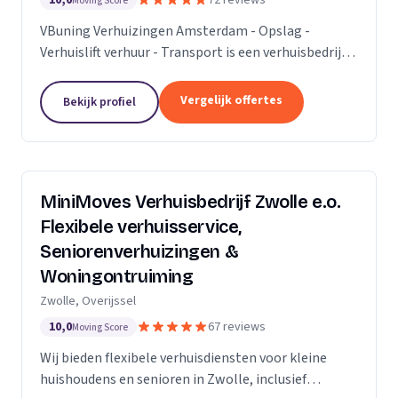
10,0
72 reviews
Moving Score
VBuning Verhuizingen Amsterdam - Opslag -
Verhuislift verhuur - Transport is een verhuisbedrijf
met een vestiging in Amsterdam.
Vergelijk offertes
Bekijk profiel
MiniMoves Verhuisbedrijf Zwolle e.o.
Flexibele verhuisservice,
Seniorenverhuizingen &
Woningontruiming
Zwolle, Overijssel
10,0
67 reviews
Moving Score
Wij bieden flexibele verhuisdiensten voor kleine
huishoudens en senioren in Zwolle, inclusief