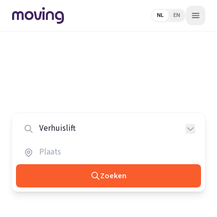
NL
EN
Home
/
Nederland
/
Verhuisliften
Alle verhuisliften in Nederland
Vergelijk de beste verhuisliften in heel Nederland.
Zoeken