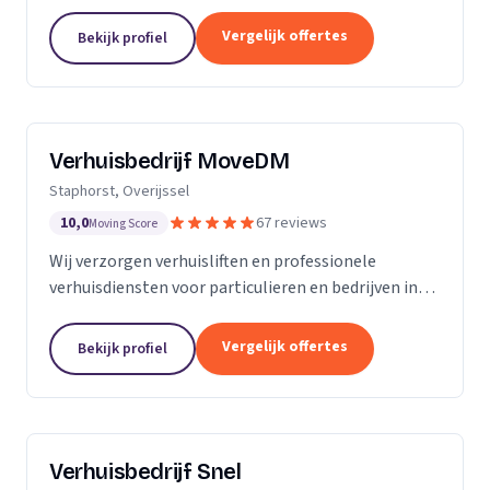
woningontruiming en verhuizingen naar
zorginstellingen.
Vergelijk offertes
Bekijk profiel
Verhuisbedrijf MoveDM
Staphorst, Overijssel
10,0
67 reviews
Moving Score
Wij verzorgen verhuisliften en professionele
verhuisdiensten voor particulieren en bedrijven in
Staphorst en omgeving.
Vergelijk offertes
Bekijk profiel
Verhuisbedrijf Snel