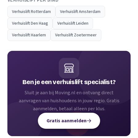
VERHUISLIFT PER STAD
Verhuislift Rotterdam
Verhuislift Amsterdam
Verhuislift Den Haag
Verhuislift Leiden
Verhuislift Haarlem
Verhuislift Zoetermeer
Ben je een verhuislift specialist?
Sluit je aan bij Moving.nl en ontvang direct
aanvragen van huishoudens in jouw regio. Gratis
aanmelden, betaal alleen per klus.
Gratis aanmelden