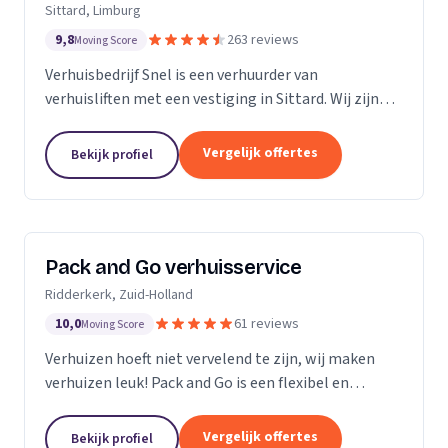
Sittard, Limburg
9,8
263 reviews
Moving Score
Verhuisbedrijf Snel is een verhuurder van
verhuisliften met een vestiging in Sittard. Wij zijn
actief in Limburg.
Vergelijk offertes
Bekijk profiel
Pack and Go verhuisservice
Ridderkerk, Zuid-Holland
10,0
61 reviews
Moving Score
Verhuizen hoeft niet vervelend te zijn, wij maken
verhuizen leuk! Pack and Go is een flexibel en
servicegericht familiebedrijf waar u terecht kan voor
al uw verhuizingen. Met ons team van...
Vergelijk offertes
Bekijk profiel