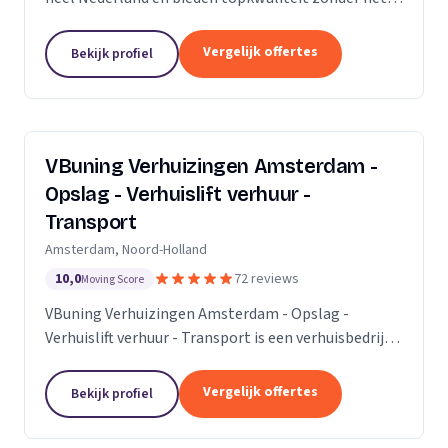
premium prijskaartje. Onze missie is om het
verhuisproces te transformeren in een naadloze en...
Vergelijk offertes
Bekijk profiel
VBuning Verhuizingen Amsterdam -
Opslag - Verhuislift verhuur -
Transport
Amsterdam, Noord-Holland
10,0
72 reviews
Moving Score
VBuning Verhuizingen Amsterdam - Opslag -
Verhuislift verhuur - Transport is een verhuisbedrijf
met een vestiging in Amsterdam.
Vergelijk offertes
Bekijk profiel