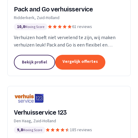
Pack and Go verhuisservice
Ridderkerk, Zuid-Holland
10,0
61 reviews
Moving Score
Verhuizen hoeft niet vervelend te zijn, wij maken
verhuizen leuk! Pack and Go is een flexibel en
servicegericht familiebedrijf waar u terecht kan voor
al uw verhuizingen. Met ons team van...
Vergelijk offertes
Bekijk profiel
Verhuisservice 123
Den Haag, Zuid-Holland
9,8
185 reviews
Moving Score