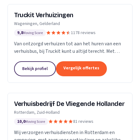
Truckit Verhuizingen
Wageningen, Gelderland
9,8
1178 reviews
Moving Score
Van ontzorgd verhuizen tot aan het huren van een
verhuisbus, bij Truckit kunt u altijd terecht. Met
onze formule hebben wij al duizenden tevreden
klanten geholpen door heel Nederland.
Vergelijk offertes
Bekijk profiel
Verhuisbedrijf De Vliegende Hollander
Rotterdam, Zuid-Holland
10,0
81 reviews
Moving Score
Wij verzorgen verhuisdiensten in Rotterdam en
omgeving, met zorg voor particuliere en zakelijke