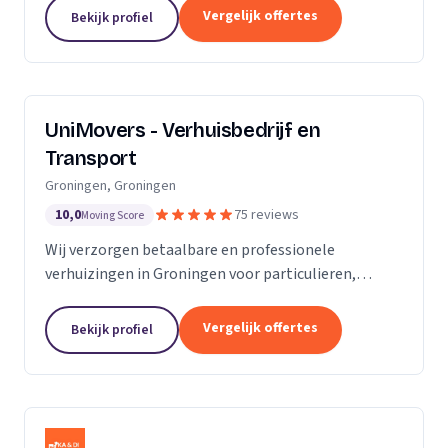
van de KvK. Door de toename van opdrachtgevers
Vergelijk offertes
Bekijk profiel
hebben wij...
UniMovers - Verhuisbedrijf en
Transport
Groningen, Groningen
10,0
75 reviews
Moving Score
Wij verzorgen betaalbare en professionele
verhuizingen in Groningen voor particulieren,
studenten en bedrijven met volledige service.
Vergelijk offertes
Bekijk profiel