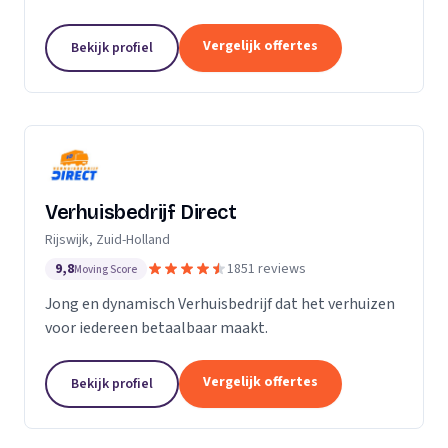
Particuliere verhuizingen, bedrijfsverhuizingen,
opslag van inboedel, de- en montageservice,...
Vergelijk offertes
Bekijk profiel
Verhuisbedrijf Direct
Rijswijk, Zuid-Holland
9,8
1851 reviews
Moving Score
Jong en dynamisch Verhuisbedrijf dat het verhuizen
voor iedereen betaalbaar maakt.
Vergelijk offertes
Bekijk profiel