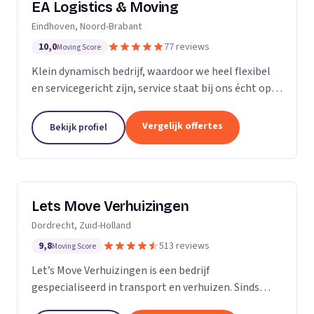
EA Logistics & Moving
Eindhoven, Noord-Brabant
10,0
77 reviews
Moving Score
Klein dynamisch bedrijf, waardoor we heel flexibel
en servicegericht zijn, service staat bij ons écht op
nummer één.
Vergelijk offertes
Bekijk profiel
Lets Move Verhuizingen
Dordrecht, Zuid-Holland
9,8
513 reviews
Moving Score
Let’s Move Verhuizingen is een bedrijf
gespecialiseerd in transport en verhuizen. Sinds
2015 zijn wij geregistreerd in het handelsregister