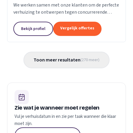
We werken samen met onze klanten om de perfecte
verhuizing te ontwerpen tegen concurrerende
prijzen en met de beste verhuismaterialen. We
weten dat verhuizen een stressvol proces kan zijn.
Vergelijk offertes
Bekijk profiel
Daarom...
Toon meer resultaten
(
270
meer
)
Zie wat je wanneer moet regelen
Vul je verhuisdatum in en zie per taak wanneer die klaar
moet zijn.