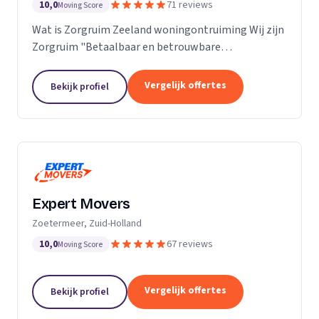
10,0
71 reviews
Moving Score
Wat is Zorgruim Zeeland woningontruiming Wij zijn
Zorgruim "Betaalbaar en betrouwbare
professionals in woningontruiming, schoonmaak en
kleine verhuizingen.” Onze Kwaliteit is namelijk zo
Vergelijk offertes
Bekijk profiel
ongelofelijk...
Expert Movers
Zoetermeer, Zuid-Holland
10,0
67 reviews
Moving Score
Vergelijk offertes
Bekijk profiel