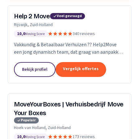
Help 2 Move
Veel gevraagd
Rijswijk, Zuid-Holland
10,0
340 reviews
Moving Score
Vakkundig & Betaalbaar Verhuizen ?? Help2Move
een jong dynamisch team, dat graag van aanpakken
weet. Benieuwd wat uw verhuizing gaat kosten ?
Vraag naar de mogelijkheden.
Vergelijk offertes
Bekijk profiel
MoveYourBoxes | Verhuisbedrijf Move
Your Boxes
Populair
Hoek van Holland, Zuid-Holland
10,0
173 reviews
Moving Score