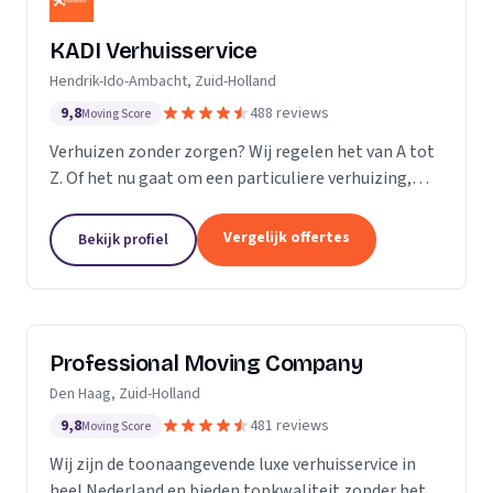
KADI Verhuisservice
Hendrik-Ido-Ambacht, Zuid-Holland
9,8
488 reviews
Moving Score
Verhuizen zonder zorgen? Wij regelen het van A tot
Z. Of het nu gaat om een particuliere verhuizing,
zakelijke verhuisopdracht of ontruiming: wij werken
snel, zorgvuldig en betrouwbaar. Van inpakken en
Vergelijk offertes
Bekijk profiel
monteren tot transport en tijdelijke opslag — u
kunt op ons rekenen. Met onze professionele
aanpak en uitstekende klantbeoordelingen zorgen
wij voor een soepele verhuizing zonder stress.
Professional Moving Company
Den Haag, Zuid-Holland
9,8
481 reviews
Moving Score
Wij zijn de toonaangevende luxe verhuisservice in
heel Nederland en bieden topkwaliteit zonder het