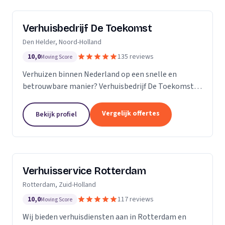
Verhuisbedrijf De Toekomst
Den Helder, Noord-Holland
10,0
135 reviews
Moving Score
Verhuizen binnen Nederland op een snelle en
betrouwbare manier? Verhuisbedrijf De Toekomst
zorgt ervoor dat uw spullen op veilige wijze verhuisd
worden naar de nieuwe locatie. En dat 24/7! Want of
Vergelijk offertes
Bekijk profiel
u...
Verhuisservice Rotterdam
Rotterdam, Zuid-Holland
10,0
117 reviews
Moving Score
Wij bieden verhuisdiensten aan in Rotterdam en