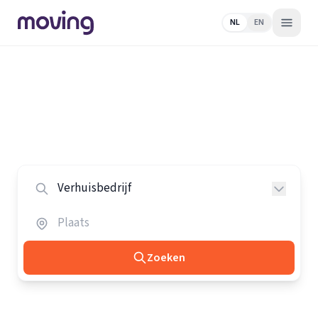
NL
EN
Home
/
Nederland
/
Verhuisbedrijven
Alle verhuisbedrijven in Nederland
Vergelijk de beste verhuisbedrijven in heel Nederland.
Zoeken