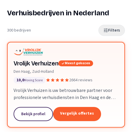
Verhuisbedrijven in Nederland
300 bedrijven
Filters
Vrolijk Verhuizen
Meest gekozen
Den Haag, Zuid-Holland
10,0
2664 reviews
Moving Score
Vrolijk Verhuizen is uw betrouwbare partner voor
professionele verhuisdiensten in Den Haag en de
hele provincie Zuid-Holland. Met jarenlange
ervaring en een toegewijd team zorgen wij ervoor
Vergelijk offertes
Bekijk profiel
dat uw verhuizing soepel en zorgeloos verloopt.