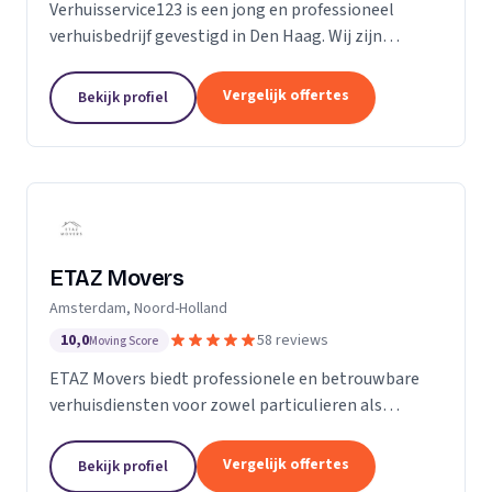
Verhuisservice123 is een jong en professioneel
verhuisbedrijf gevestigd in Den Haag. Wij zijn
gespecialiseerd in particuliere verhuizingen en
bieden een complete en zorgeloze verhuisservice.
Vergelijk offertes
Bekijk profiel
Met een ervaren team werken wij efficiënt,
zorgvuldig en tegen transparante uurtarieven.
Klanttevredenheid, duidelijke communicatie en
betrouwbaarheid staan bij ons centraal.
ETAZ Movers
Amsterdam, Noord-Holland
10,0
58 reviews
Moving Score
ETAZ Movers biedt professionele en betrouwbare
verhuisdiensten voor zowel particulieren als
bedrijven. Wij combineren ervaring met een
persoonlijke aanpak, zodat elke verhuizing efficiënt
Vergelijk offertes
Bekijk profiel
en zonder stress verloopt. Ons team werkt