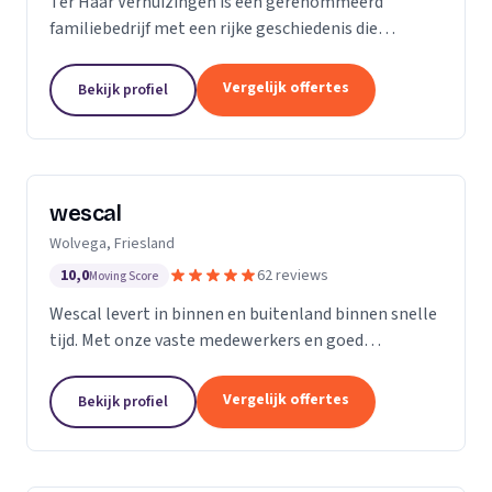
Ter Haar Verhuizingen is een gerenommeerd
familiebedrijf met een rijke geschiedenis die
teruggaat tot vier generaties. Wij zijn
gespecialiseerd in het bieden van naadloze en
Vergelijk offertes
Bekijk profiel
zorgeloze verhuisdiensten...
wescal
Wolvega, Friesland
10,0
62 reviews
Moving Score
Wescal levert in binnen en buitenland binnen snelle
tijd. Met onze vaste medewerkers en goed
wagenpark rijden wij naar onze klanten. Wij komen
na wat we beloven. Door goede
Vergelijk offertes
Bekijk profiel
kwaliteitsvoertuigen te...