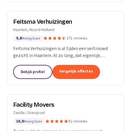
Feitsma Verhuizingen
Haarlem, Noord-Holland
9,8
271 reviews
Moving Score
Feitsma Verhuizingen is al tijden een vertrouwd
gezicht in Haarlem. Al zo lang, dat eigenlijk
niemand precies meer weet wanneer opa Feitsma
ooit begonnen is met verhuizen. De eerste
Vergelijk offertes
Bekijk profiel
advertenties van...
Facility Movers
Zwolle, Overijssel
10,0
62 reviews
Moving Score