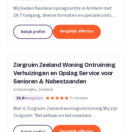
Wij bieden flexibele opslagruimte in Arnhem met
24/7 toegang, diverse formaten en speciale units
voor motoren, ideaal voor kort- en langdurige
opslag.
Vergelijk offertes
Bekijk profiel
Zorgruim Zeeland Woning Ontruiming
Verhuizingen en Opslag Service voor
Senioren & Nabestaanden
Scharendijke, Zeeland
10,0
71 reviews
Moving Score
Wat is Zorgruim Zeeland woningontruiming Wij zijn
Zorgruim "Betaalbaar en betrouwbare
professionals in woningontruiming, schoonmaak en
kleine verhuizingen.” Onze Kwaliteit is namelijk zo
Vergelijk offertes
Bekijk profiel