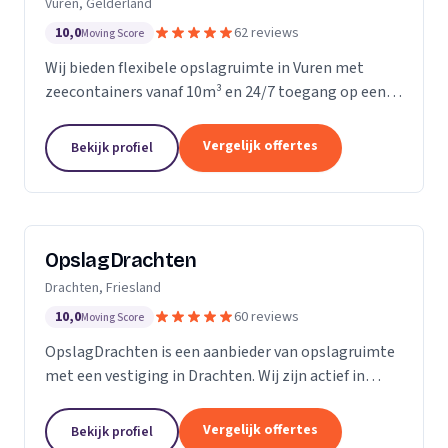
Vuren, Gelderland
10,0
62 reviews
Moving Score
Wij bieden flexibele opslagruimte in Vuren met
zeecontainers vanaf 10m³ en 24/7 toegang op een
afgesloten terrein.
Vergelijk offertes
Bekijk profiel
OpslagDrachten
Drachten, Friesland
10,0
60 reviews
Moving Score
OpslagDrachten is een aanbieder van opslagruimte
met een vestiging in Drachten. Wij zijn actief in
Friesland. Op basis van 60 beoordelingen staan wij
op een 5.
Vergelijk offertes
Bekijk profiel