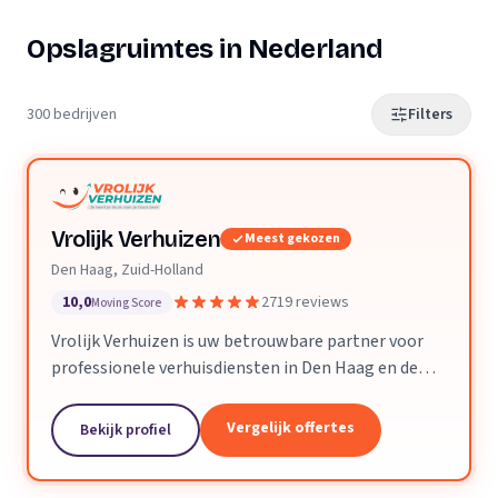
Opslagruimtes in Nederland
300 bedrijven
Filters
Vrolijk Verhuizen
Meest gekozen
Den Haag, Zuid-Holland
10,0
2719 reviews
Moving Score
Vrolijk Verhuizen is uw betrouwbare partner voor
professionele verhuisdiensten in Den Haag en de
hele provincie Zuid-Holland. Met jarenlange
ervaring en een toegewijd team zorgen wij ervoor
Vergelijk offertes
Bekijk profiel
dat uw verhuizing soepel en zorgeloos verloopt.