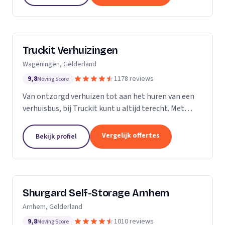
Truckit Verhuizingen
Wageningen, Gelderland
9,8
1178 reviews
Moving Score
Van ontzorgd verhuizen tot aan het huren van een
verhuisbus, bij Truckit kunt u altijd terecht. Met
onze formule hebben wij al duizenden tevreden
klanten geholpen door heel Nederland.
Vergelijk offertes
Bekijk profiel
Shurgard Self-Storage Arnhem
Arnhem, Gelderland
9,8
1010 reviews
Moving Score