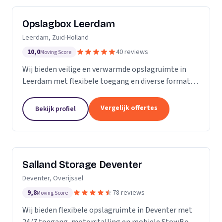
Opslagbox Leerdam
Leerdam, Zuid-Holland
10,0
40 reviews
Moving Score
Wij bieden veilige en verwarmde opslagruimte in
Leerdam met flexibele toegang en diverse formaten
opslagboxen voor particulieren en bedrijven.
Vergelijk offertes
Bekijk profiel
Salland Storage Deventer
Deventer, Overijssel
9,8
78 reviews
Moving Score
Wij bieden flexibele opslagruimte in Deventer met
24/7 toegang, motorstalling en mobiele StowBox