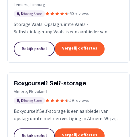
Lemiers, Limburg
9,8
60 reviews
Moving Score
Storage Vaals: Opslagruimte Vaals -
Selbsteinlagerung Vaals is een aanbieder van
opslagruimte met een vestiging in Lemiers. Wij zijn
actief in Limburg.
Vergelijk offertes
Bekijk profiel
Boxyourself Self-storage
Almere, Flevoland
9,8
59 reviews
Moving Score
Boxyourself Self-storage is een aanbieder van
opslagruimte met een vestiging in Almere. Wij zijn
actief in Flevoland.
Vergelijk offertes
Bekijk profiel