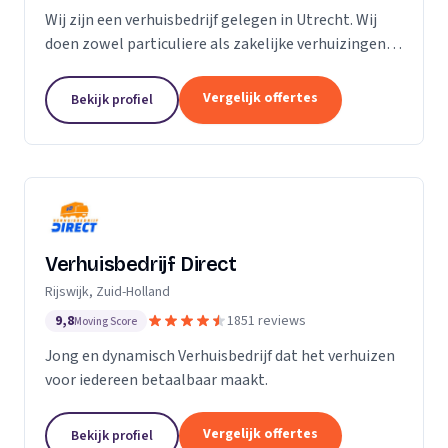
Wij zijn een verhuisbedrijf gelegen in Utrecht. Wij
doen zowel particuliere als zakelijke verhuizingen.
Particuliere verhuizingen, bedrijfsverhuizingen,
opslag van inboedel, de- en montageservice,...
Vergelijk offertes
Bekijk profiel
Verhuisbedrijf Direct
Rijswijk, Zuid-Holland
9,8
1851 reviews
Moving Score
Jong en dynamisch Verhuisbedrijf dat het verhuizen
voor iedereen betaalbaar maakt.
Vergelijk offertes
Bekijk profiel