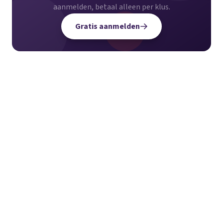
aanmelden, betaal alleen per klus.
Gratis aanmelden