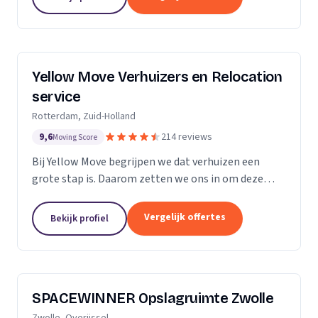
Yellow Move Verhuizers en Relocation
service
Rotterdam, Zuid-Holland
9,6
214 reviews
Moving Score
Bij Yellow Move begrijpen we dat verhuizen een
grote stap is. Daarom zetten we ons in om deze
ervaring zo soepel en stressvrij mogelijk te maken.
Met meer dan 35 jaar ervaring in de
Vergelijk offertes
Bekijk profiel
verhuisindustrie,...
SPACEWINNER Opslagruimte Zwolle
Zwolle, Overijssel