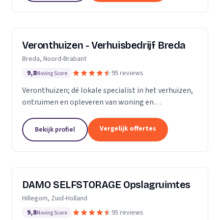
Veronthuizen - Verhuisbedrijf Breda
Breda, Noord-Brabant
9,8
95 reviews
Moving Score
Veronthuizen; dé lokale specialist in het verhuizen,
ontruimen en opleveren van woning en
bedrijfspanden. Alles geregeld bij één betrouwbare
partner. Klanttevredenheid en een zorgeloze service
Vergelijk offertes
Bekijk profiel
staat...
DAMO SELFSTORAGE Opslagruimtes
Hillegom, Zuid-Holland
9,8
95 reviews
Moving Score