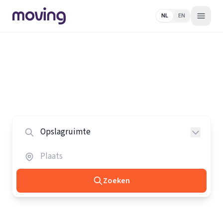
NL
EN
Home
/
Nederland
/
Opslagruimtes
Alle opslagruimtes in Nederland
Vergelijk de beste opslagruimtes in heel Nederland.
Zoeken