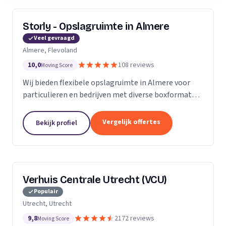
Storly - Opslagruimte in Almere
Veel gevraagd
Almere, Flevoland
10,0
108 reviews
Moving Score
Wij bieden flexibele opslagruimte in Almere voor
particulieren en bedrijven met diverse boxformaten
en laagste-prijs-garantie.
Vergelijk offertes
Bekijk profiel
Verhuis Centrale Utrecht (VCU)
Populair
Utrecht, Utrecht
9,8
2172 reviews
Moving Score