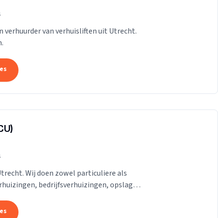
s
n verhuurder van verhuisliften uit Utrecht.
.
tes
CU)
s
Utrecht. Wij doen zowel particuliere als
erhuizingen, bedrijfsverhuizingen, opslag
.
tes