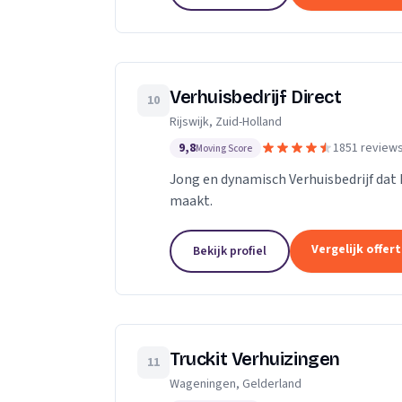
Verhuisbedrijf Direct
10
Rijswijk, Zuid-Holland
9,8
1851 review
Moving Score
Jong en dynamisch Verhuisbedrijf dat 
maakt.
Vergelijk offer
Bekijk profiel
Truckit Verhuizingen
11
Wageningen, Gelderland