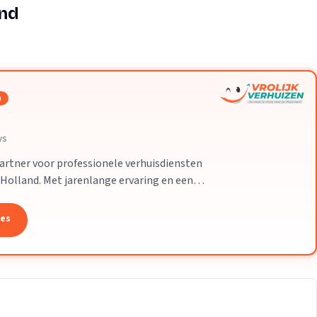
Verhuisvolume berekenen
and
enen
Energie vergelijken
n
ws
partner voor professionele verhuisdiensten
-Holland. Met jarenlange ervaring en een
 uw verhuizing soepel en zorgeloos
tes