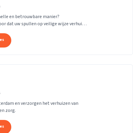
s
nelle en betrouwbare manier?
or dat uw spullen op veilige wijze verhuisd
24/7! Want of u...
tes
s
tterdam en verzorgen het verhuizen van
en zorg.
tes