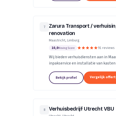
Zarura Transport / verhuisi
7
renovation
Maastricht, Limburg
10,0
91 reviews
Moving Score
Wij bieden verhuisdiensten aan in Maas
inpakservice en installatie van kasten
Vergelijk offer
Bekijk profiel
Verhuisbedrijf Utrecht VBU
8