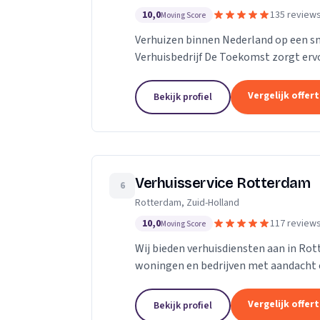
10,0
135 review
Moving Score
Verhuizen binnen Nederland op een s
Verhuisbedrijf De Toekomst zorgt ervo
worden naar de nieuwe locatie. En dat 
Vergelijk offer
Bekijk profiel
Verhuisservice Rotterdam
6
Rotterdam, Zuid-Holland
10,0
117 review
Moving Score
Wij bieden verhuisdiensten aan in Ro
woningen en bedrijven met aandacht 
Vergelijk offer
Bekijk profiel