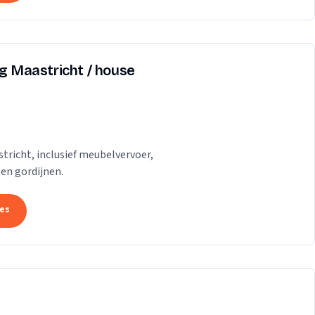
ng Maastricht / house
tricht, inclusief meubelvervoer,
 en gordijnen.
tes