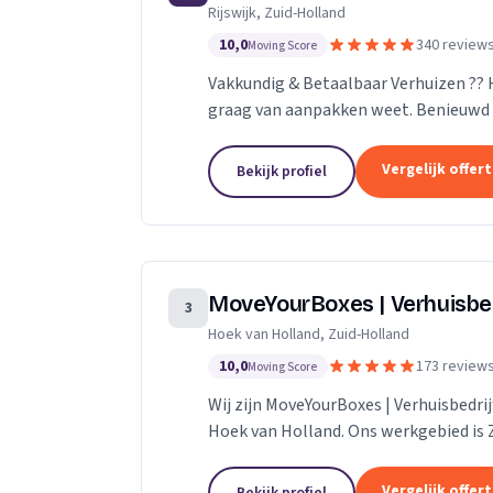
Rijswijk, Zuid-Holland
10,0
340 review
Moving Score
Vakkundig & Betaalbaar Verhuizen ??
graag van aanpakken weet. Benieuwd 
naar de mogelijkheden.
Vergelijk offer
Bekijk profiel
MoveYourBoxes | Verhuisbe
3
Hoek van Holland, Zuid-Holland
10,0
173 review
Moving Score
Wij zijn MoveYourBoxes | Verhuisbedrij
Hoek van Holland. Ons werkgebied is 
Vergelijk offer