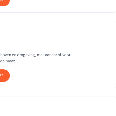
s
rkhoven en omgeving, met aandacht voor
 op maat.
tes