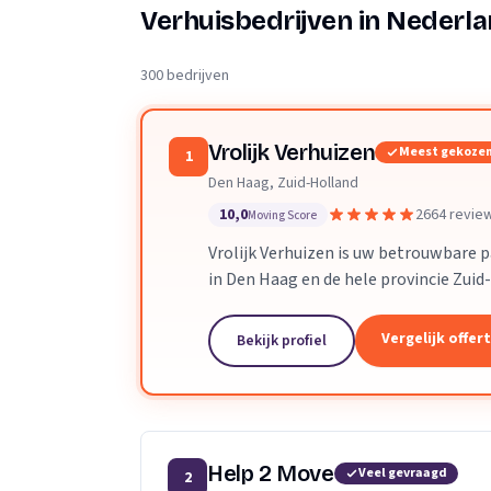
Verhuisplanner
Verhuisbedrijven in Nederl
Verhuisdozen berek
300 bedrijven
Vrolijk Verhuizen
Meest gekoze
1
Den Haag, Zuid-Holland
10,0
2664 revie
Moving Score
Vrolijk Verhuizen is uw betrouwbare 
in Den Haag en de hele provincie Zuid
toegewijd team zorgen wij ervoor dat
verloopt.
Vergelijk offer
Bekijk profiel
Help 2 Move
Veel gevraagd
2