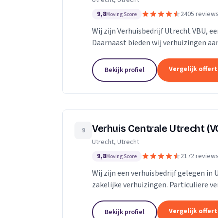
Utrecht, Utrecht
9,8
2405 review
Moving Score
Wij zijn Verhuisbedrijf Utrecht VBU, ee
Daarnaast bieden wij verhuizingen aan
Vergelijk offer
Bekijk profiel
Verhuis Centrale Utrecht (V
9
Utrecht, Utrecht
9,8
2172 review
Moving Score
Wij zijn een verhuisbedrijf gelegen in 
zakelijke verhuizingen. Particuliere v
van inboedel, de- en montageservice,..
Vergelijk offer
Bekijk profiel