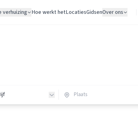
e verhuizing
Hoe werkt het
Locaties
Gidsen
Over ons
Verhuislift
Verhuisbedrijven
Woningontruiming
huisbedrijven in Nederland
Schildersbedrijf
verhuisbedrijven in heel Nederland.
Vloerlegger
Elektricien