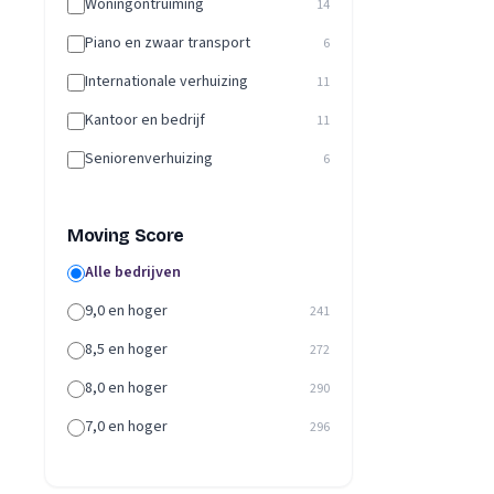
Woningontruiming
14
Piano en zwaar transport
6
Internationale verhuizing
11
Kantoor en bedrijf
11
Seniorenverhuizing
6
Moving Score
Alle bedrijven
9,0 en hoger
241
8,5 en hoger
272
8,0 en hoger
290
7,0 en hoger
296