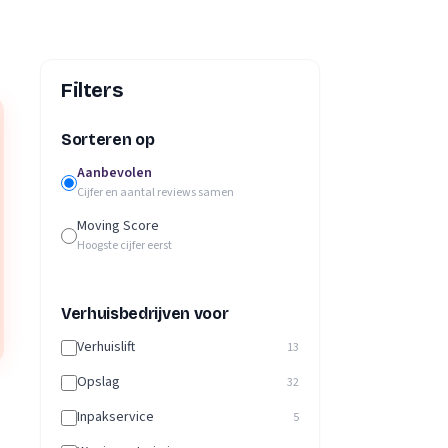
Filters
Sorteren op
Aanbevolen
Cijfer en aantal reviews samen
Moving Score
Hoogste cijfer eerst
Verhuisbedrijven voor
Verhuislift
13
Opslag
32
Inpakservice
5