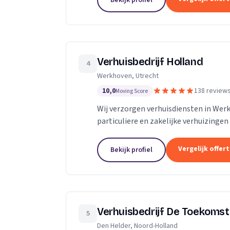
Bekijk profiel
Verhuisbedrijf Holland
4
Werkhoven, Utrecht
10,0
138 review
Moving Score
Wij verzorgen verhuisdiensten in We
particuliere en zakelijke verhuizingen
Vergelijk offer
Bekijk profiel
Verhuisbedrijf De Toekomst
5
Den Helder, Noord-Holland