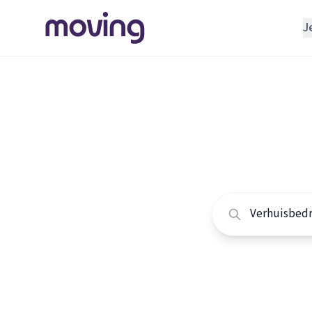
J
REGELEN
Verhuisbedrijf
Home
/
Nederland
/
Opslagruimte
Alle ver
INRICHTEN
Schoonmaakbedrijf
Vergelijk de beste 
Klusjesman
Loodgieter
Slotenmaker
TOOLS BIJ VERHUIZEN