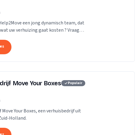
s
 Help2Move een jong dynamisch team, dat
wat uw verhuizing gaat kosten ? Vraag
tes
drijf Move Your Boxes
Populair
s
f Move Your Boxes, een verhuisbedrijf uit
Zuid-Holland.
tes