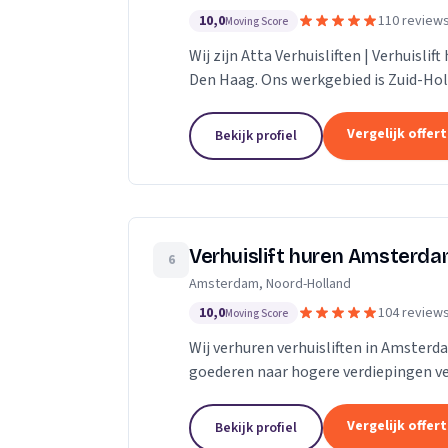
10,0
110 review
Moving Score
Wij zijn Atta Verhuisliften | Verhuislif
Den Haag. Ons werkgebied is Zuid-Hol
Vergelijk offer
Bekijk profiel
Verhuislift huren Amsterd
6
Amsterdam, Noord-Holland
10,0
104 review
Moving Score
Wij verhuren verhuisliften in Amsterd
goederen naar hogere verdiepingen ve
Vergelijk offer
Bekijk profiel