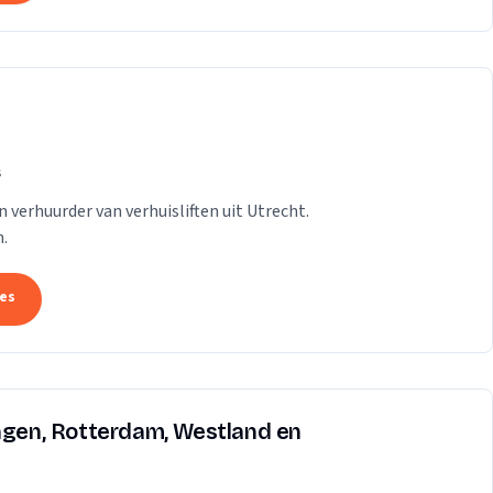
s
n verhuurder van verhuisliften uit Utrecht.
.
tes
ingen, Rotterdam, Westland en