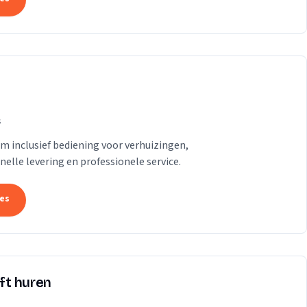
s
am inclusief bediening voor verhuizingen,
lle levering en professionele service.
tes
ift huren