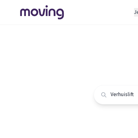
J
REGELEN
Verhuisbedrijf
Home
/
Nederland
/
Opslagruimte
Alle ver
INRICHTEN
Schoonmaakbedrijf
Vergelijk de beste v
Klusjesman
Loodgieter
Slotenmaker
TOOLS BIJ VERHUIZEN