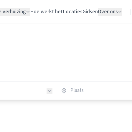
e verhuizing
Hoe werkt het
Locaties
Gidsen
Over ons
Verhuislift
Verhuisliften
Woningontruiming
huisliften in Nederland
Schildersbedrijf
erhuisliften in heel Nederland.
Vloerlegger
Elektricien