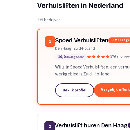
Verhuisplanner
Verhuisliften in Nederland
Verhuisdozen berek
235 bedrijven
Spoed Verhuisliften
Meest g
1
Den Haag, Zuid-Holland
10,0
376 review
Moving Score
Wij zijn Spoed Verhuisliften, een verh
werkgebied is Zuid-Holland.
Vergelijk offer
Bekijk profiel
Verhuislift huren Den Haag
2