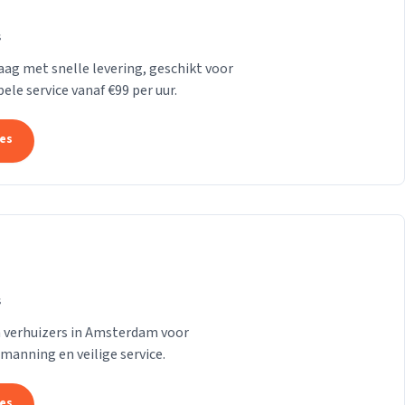
s
Haag met snelle levering, geschikt voor
le service vanaf €99 per uur.
tes
s
n verhuizers in Amsterdam voor
emanning en veilige service.
tes