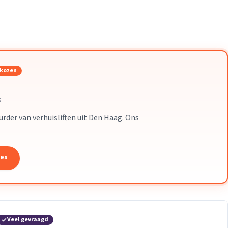
Verhuisvolume berekenen
enen
Energie vergelijken
ekozen
s
uurder van verhuisliften uit Den Haag. Ons
tes
Veel gevraagd