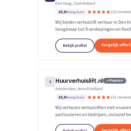
Den Haag, Zuid-Holland
10,0
222 review
Moving Score
Wij bieden verhuislift verhuur in Den 
hoogbouw tot 9 verdiepingen en flexibe
Vergelijk offer
Bekijk profiel
Huurverhuislift.nl
Populair
3
Amsterdam, Noord-Holland
10,0
151 review
Moving Score
Wij verhuren verhuisliften met ervare
particulieren en bedrijven, inclusief b
Vergelijk offer