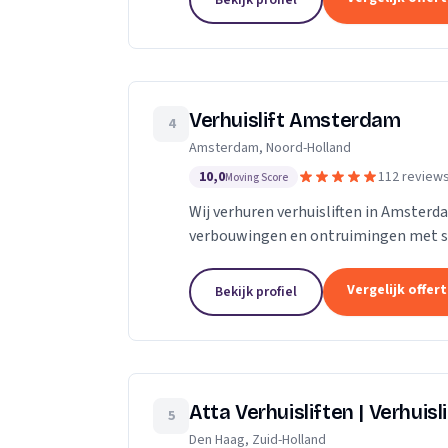
Bekijk profiel
Verhuislift Amsterdam
4
Amsterdam, Noord-Holland
10,0
112 review
Moving Score
Wij verhuren verhuisliften in Amsterd
verbouwingen en ontruimingen met sne
Vergelijk offer
Bekijk profiel
Atta Verhuisliften | Verhuisl
5
Den Haag, Zuid-Holland