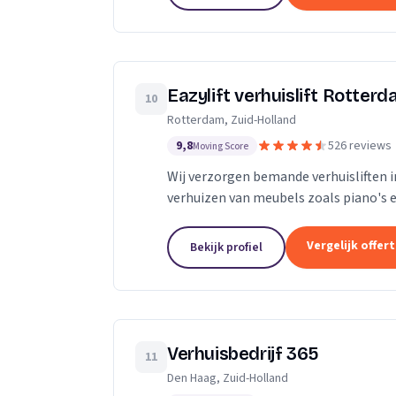
Eazylift verhuislift Rotter
10
Rotterdam, Zuid-Holland
9,8
526 reviews
Moving Score
Wij verzorgen bemande verhuisliften i
verhuizen van meubels zoals piano's e
Vergelijk offer
Bekijk profiel
Verhuisbedrijf 365
11
Den Haag, Zuid-Holland