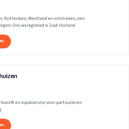
gen, Rotterdam, Westland en omstreken, een
dingen. Ons werkgebied is Zuid-Holland.
tes
rhuizen
uislift en inpakservice voor particulieren
g.
tes