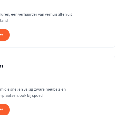
s
t huren, een verhuurder van verhuisliften uit
land.
tes
am
s
am die snel en veilig zware meubels en
rplaatsen, ook bij spoed.
tes