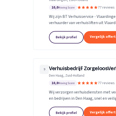
Vlaardingen, Zuid-Holland
10,0
77 reviews
Moving Score
Wij zijn BT Verhuisservice - Vlaardin
verhuurder van verhuisliften uit Vlaar
Vergelijk offer
Bekijk profiel
Verhuisbedrijf ZorgeloosVe
9
Den Haag, Zuid-Holland
10,0
77 reviews
Moving Score
Wij verzorgen verhuisdiensten met verh
en bedrijven in Den Haag, snel en veili
Vergelijk offer
Bekijk profiel