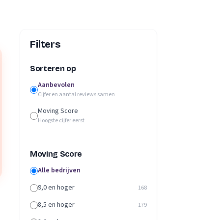
Filters
Sorteren op
Aanbevolen
Cijfer en aantal reviews samen
Moving Score
Hoogste cijfer eerst
Moving Score
Alle bedrijven
9,0 en hoger
168
8,5 en hoger
179