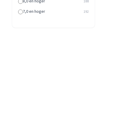
8,0 en hoger
188
7,0 en hoger
192