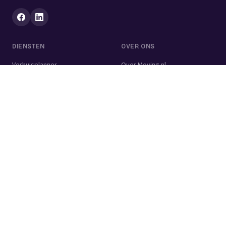
DIENSTEN
OVER ONS
Verhuisplanner
Over Moving.nl
Alle diensten
Voor bedrijven
Verhuisvolume berekenen
Contact
Verhuisdozen berekenen
Verhuisbedrijf
Verhuislift
Schoonmaakbedrijf
Woningontruiming
Schildersbedrijf
Klusjesman