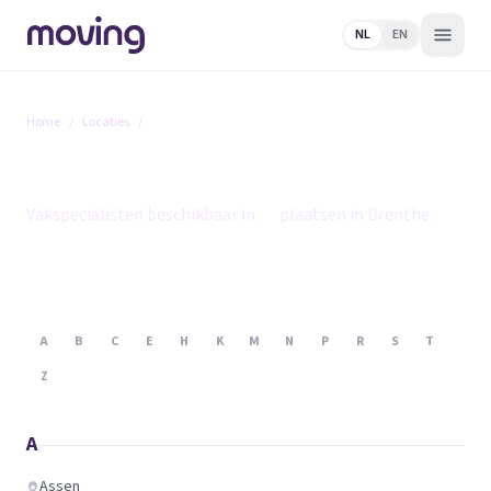
NL
EN
Home
/
Locaties
/
Drenthe
Drenthe
Vakspecialisten beschikbaar in
21
plaatsen in Drenthe.
A
B
C
E
H
K
M
N
P
R
S
T
Z
A
Assen