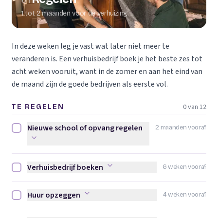
01
1 tot 2 maanden voor de verhuizing
In deze weken leg je vast wat later niet meer te
veranderen is. Een verhuisbedrijf boek je het beste zes tot
acht weken vooruit, want in de zomer en aan het eind van
de maand zijn de goede bedrijven als eerste vol.
0 van 12
TE REGELEN
Nieuwe school of opvang regelen
2 maanden vooraf
Nieuwe school of opvang regelen afvinken
Verhuisbedrijf boeken
6 weken vooraf
Verhuisbedrijf boeken afvinken
Huur opzeggen
4 weken vooraf
Huur opzeggen afvinken