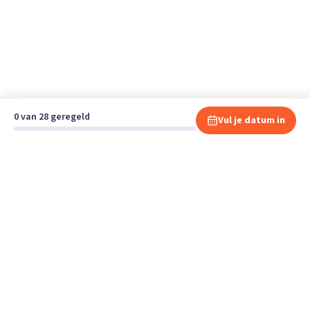
0 van 28 geregeld
Vul je datum in
Klaar om te verhuizen?
Vergelijk gratis en vrijblijvend verhuisbedrijven en andere
specialisten bij jou in de buurt.
Start je verhuizing