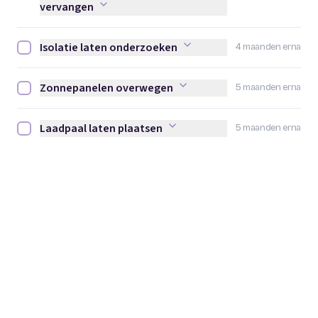
vervangen
Isolatie laten onderzoeken
4 maanden erna
Isolatie laten onderzoeken afvinken
Zonnepanelen overwegen
5 maanden erna
Zonnepanelen overwegen afvinken
Laadpaal laten plaatsen
5 maanden erna
Laadpaal laten plaatsen afvinken