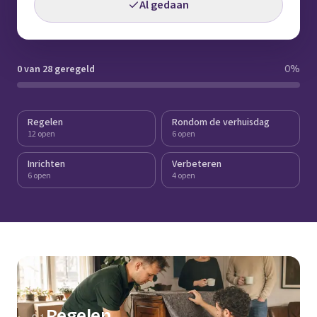
Al gedaan
0 van 28 geregeld
0
%
Regelen
Rondom de verhuisdag
12 open
6 open
Inrichten
Verbeteren
6 open
4 open
Regelen