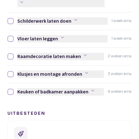
Schilderwerk laten doen
1 week erna
Schilderwerk laten doen afvinken
Vloer laten leggen
1 week erna
Vloer laten leggen afvinken
Raamdecoratie laten maken
2 weken erna
Raamdecoratie laten maken afvinken
Klusjes en montage afronden
3 weken erna
Klusjes en montage afronden afvinken
Keuken of badkamer aanpakken
4 weken erna
Keuken of badkamer aanpakken afvinken
UITBESTEDEN