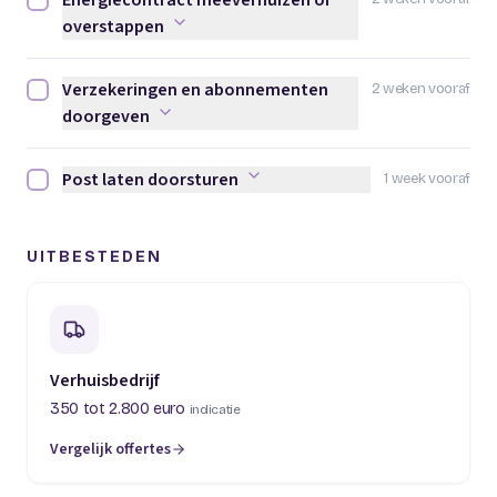
Energiecontract meeverhuizen of
Energiecontract meeverhuizen of overstappen afvinken
overstappen
Verzekeringen en abonnementen
2 weken vooraf
Verzekeringen en abonnementen doorgeven afvinken
doorgeven
Post laten doorsturen
1 week vooraf
Post laten doorsturen afvinken
UITBESTEDEN
Verhuisbedrijf
350 tot 2.800 euro
indicatie
Vergelijk offertes
(opent in een nieuw tabblad)