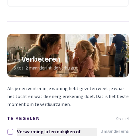
Verbeteren
04
3 tot 12 maanden na de verhuizing
Als je een winter in je woning hebt gezeten weet je waar
het tocht en wat de energierekening doet. Dat is het beste
moment om te verduurzamen.
0 van 4
TE REGELEN
Verwarming laten nakijken of
3 maanden erna
Verwarming laten nakijken of vervangen afvinken