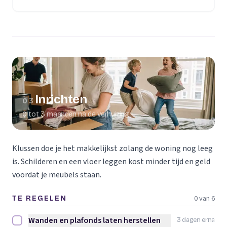
(opent in een nieuw tabblad)
Inrichten
03
0 tot 3 maanden na de verhuizing
Klussen doe je het makkelijkst zolang de woning nog leeg
is. Schilderen en een vloer leggen kost minder tijd en geld
voordat je meubels staan.
0 van 6
TE REGELEN
Wanden en plafonds laten herstellen
3 dagen erna
Wanden en plafonds laten herstellen afvinken