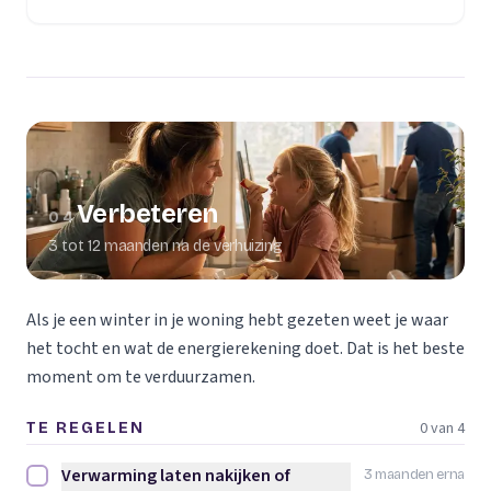
Verbeteren
04
3 tot 12 maanden na de verhuizing
Als je een winter in je woning hebt gezeten weet je waar
het tocht en wat de energierekening doet. Dat is het beste
moment om te verduurzamen.
0 van 4
TE REGELEN
Verwarming laten nakijken of
3 maanden erna
Verwarming laten nakijken of vervangen afvinken