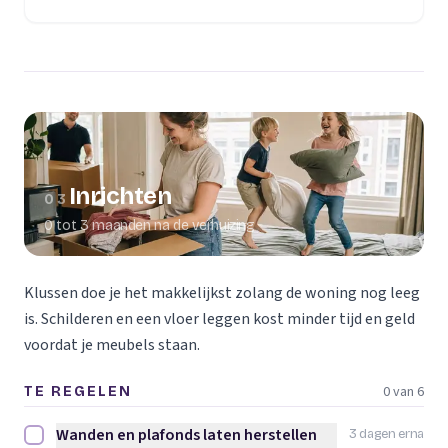
(opent in een nieuw tabblad)
Inrichten
03
0 tot 3 maanden na de verhuizing
Klussen doe je het makkelijkst zolang de woning nog leeg
is. Schilderen en een vloer leggen kost minder tijd en geld
voordat je meubels staan.
0 van 6
TE REGELEN
Wanden en plafonds laten herstellen
3 dagen erna
Wanden en plafonds laten herstellen afvinken