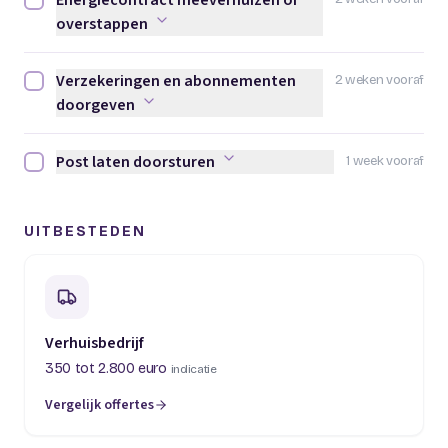
Energiecontract meeverhuizen of
Energiecontract meeverhuizen of overstappen afvinken
overstappen
Verzekeringen en abonnementen
2 weken vooraf
Verzekeringen en abonnementen doorgeven afvinken
doorgeven
Post laten doorsturen
1 week vooraf
Post laten doorsturen afvinken
UITBESTEDEN
Verhuisbedrijf
350 tot 2.800 euro
indicatie
Vergelijk offertes
(opent in een nieuw tabblad)