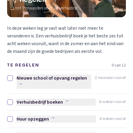
01
1 tot 2 maanden voor de verhuizing
In deze weken leg je vast wat later niet meer te
veranderen is. Een verhuisbedrijf boek je het beste zes tot
acht weken vooruit, want in de zomer en aan het eind van
de maand zijn de goede bedrijven als eerste vol.
0 van 12
TE REGELEN
Nieuwe school of opvang regelen
2 maanden vooraf
Nieuwe school of opvang regelen afvinken
Verhuisbedrijf boeken
6 weken vooraf
Verhuisbedrijf boeken afvinken
Huur opzeggen
4 weken vooraf
Huur opzeggen afvinken