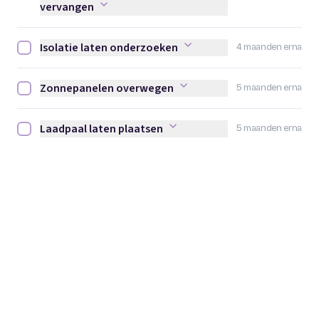
vervangen
Isolatie laten onderzoeken
4 maanden erna
Isolatie laten onderzoeken afvinken
Zonnepanelen overwegen
5 maanden erna
Zonnepanelen overwegen afvinken
Laadpaal laten plaatsen
5 maanden erna
Laadpaal laten plaatsen afvinken