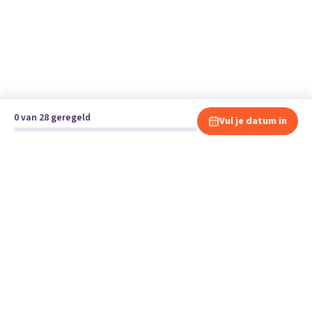
0 van 28 geregeld
Vul je datum in
Klaar om te verhuizen?
Vergelijk gratis en vrijblijvend verhuisbedrijven en andere
specialisten bij jou in de buurt.
Start je verhuizing