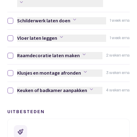
Schilderwerk laten doen
1 week erna
Schilderwerk laten doen afvinken
Vloer laten leggen
1 week erna
Vloer laten leggen afvinken
Raamdecoratie laten maken
2 weken erna
Raamdecoratie laten maken afvinken
Klusjes en montage afronden
3 weken erna
Klusjes en montage afronden afvinken
Keuken of badkamer aanpakken
4 weken erna
Keuken of badkamer aanpakken afvinken
UITBESTEDEN