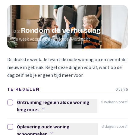
Rondom de verhuisdag
02
de week voor en na de sleuteloverdracht
De drukste week. Je levert de oude woning op en neemt de
nieuwe in gebruik. Regel deze dingen vooraf, want op de
dag zelf heb je er geen tijd meer voor.
0 van 6
TE REGELEN
Ontruiming regelen als de woning
2 weken vooraf
Ontruiming regelen als de woning leeg moet afvinken
leeg moet
Oplevering oude woning
3 dagen vooraf
Oplevering oude woning schoonmaken afvinken
schoonmaken