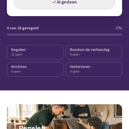
Al gedaan
0 van 28 geregeld
0
%
Regelen
Rondom de verhuisdag
12 open
6 open
Inrichten
Verbeteren
6 open
4 open
Regelen