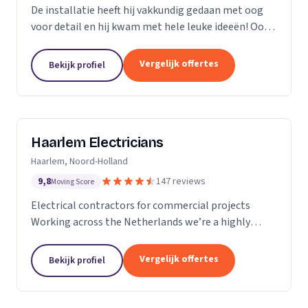
De installatie heeft hij vakkundig gedaan met oog
voor detail en hij kwam met hele leuke ideeën! Ook
heeft hij ons... goed op de hoogte gehouden van de
levertijden en we konden erg snel met hem...
Vergelijk offertes
Bekijk profiel
Haarlem Electricians
Haarlem, Noord-Holland
9,8
147 reviews
Moving Score
Electrical contractors for commercial projects
Working across the Netherlands we’re a highly
professional team who excel in the design,
installation, repair and maintenance of electrical
Vergelijk offertes
Bekijk profiel
works in...