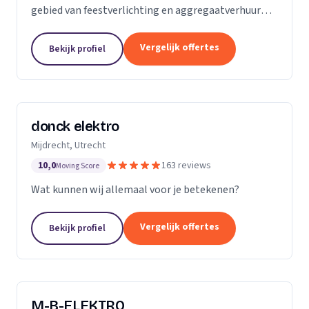
gebied van feestverlichting en aggregaatverhuur
voor evenementen en zorgt voor de complete
energievoorziening van kermissen door heel
Vergelijk offertes
Bekijk profiel
Nederland.
donck elektro
Mijdrecht, Utrecht
10,0
163 reviews
Moving Score
Wat kunnen wij allemaal voor je betekenen?
Vergelijk offertes
Bekijk profiel
M-B-ELEKTRO