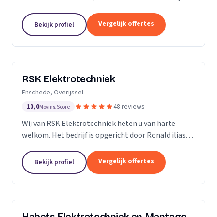
ervaring in de branche, onderscheiden we ons door
vakmanschap, kennis van zaken en persoonlijk en...
Vergelijk offertes
Bekijk profiel
RSK Elektrotechniek
Enschede, Overijssel
10,0
48 reviews
Moving Score
Wij van RSK Elektrotechniek heten u van harte
welkom. Het bedrijf is opgericht door Ronald ilias
beter bekend als Ronald Koda, het bedrijf is
opgericht op 25 juli 2021. Als gecertificeerde
Vergelijk offertes
Bekijk profiel
aannemers...
Habets Elektrotechniek en Montage