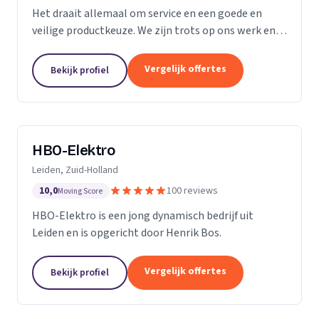
Het draait allemaal om service en een goede en
veilige productkeuze. We zijn trots op ons werk en
we gaan bij u thuis of op kantoor niet anders te werk
dan bij onszelf. We vinden ons werk belangrijk,...
Vergelijk offertes
Bekijk profiel
HBO-Elektro
Leiden, Zuid-Holland
10,0
100 reviews
Moving Score
HBO-Elektro is een jong dynamisch bedrijf uit
Leiden en is opgericht door Henrik Bos.
Vergelijk offertes
Bekijk profiel