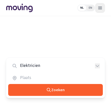
NL
EN
Home
/
Nederland
/
Elektriciens
Alle elektriciens in Nederland
Vergelijk de beste elektriciens in heel Nederland.
Zoeken