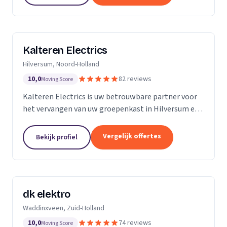
Kalteren Electrics
Hilversum, Noord-Holland
10,0
82 reviews
Moving Score
Kalteren Electrics is uw betrouwbare partner voor
het vervangen van uw groepenkast in Hilversum en
omgeving. Met ruim 10 jaar ervaring en de
benodigde diploma's en certificeringen, sta ik klaar
Vergelijk offertes
Bekijk profiel
om u...
dk elektro
Waddinxveen, Zuid-Holland
10,0
74 reviews
Moving Score