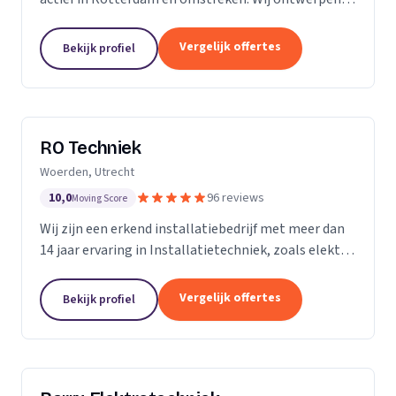
installeren en onderhouden woningen,
bedrijfspanden, horeca zaken, winkelcentra, en nog
Vergelijk offertes
Bekijk profiel
veel meer....
RO Techniek
Woerden, Utrecht
10,0
96 reviews
Moving Score
Wij zijn een erkend installatiebedrijf met meer dan
14 jaar ervaring in Installatietechniek, zoals elektra,
data en telefonie en loodgieterswerkzaamheden.
Vergelijk offertes
Bekijk profiel