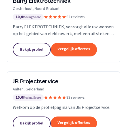
Barry Elektrotechniek
Oosterhout, Noord-Brabant
10,0
92 reviews
Moving Score
Barry ELEKTROTECHNIEK, verzorgt alle uw wensen
op het gebied van elektrawerk, met een uitstekende
service! Particulieren, Verenigingen van Eigenaren,
Scholen en Bedrijven. Groepenkast vernieuwen,...
Vergelijk offertes
Bekijk profiel
JB Projectservice
Aalten, Gelderland
10,0
83 reviews
Moving Score
Welkom op de profielpagina van JB Projectservice.
Vergelijk offertes
Bekijk profiel