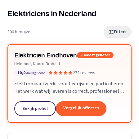
Elektriciens in Nederland
300 bedrijven
Filters
Elektricien Eindhoven
Meest gekozen
Helmond, Noord-Brabant
10,0
272 reviews
Moving Score
Elektromaani werkt voor bedrijven en particulieren.
Het werk wat wij leveren is correct, professioneel
en voldoet aan alle technische eisen. Kleine klussen
of grote projecten zijn geen enkel probleem.
Vergelijk offertes
Bekijk profiel