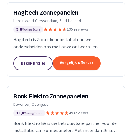
Hagitech Zonnepanelen
Hardinxveld-Giessendam, Zuid-Holland
9,8
135 reviews
Moving Score
Hagitech is Zonnekeur installateur, we
onderscheiden ons met onze ontwerp- en
systeemkennis, bouwkundige kennis van daken,
degelijke en nette montage, en ruime ervaring met
Vergelijk offertes
Bekijk profiel
BIPV (indak) systemen. Wij...
Bonk Elektro Zonnepanelen
Deventer, Overijssel
10,0
49 reviews
Moving Score
Bonk Elektro BV is uw betrouwbare partner voor de
installatie van zonnepanelen. Met meer dan 16 jaar