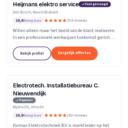
Heijmans elektro service
Veel gevraagd
Den Bosch, Noord-Brabant
10,0
254 reviews
Moving Score
Willen alleen maar het beeld van de klant realiseren.
In een professionele werkwijzen toekomst gericht.
Zodat we voorbereid zijn op de beeld van de
toekomst.
Vergelijk offertes
Bekijk profiel
Electrotech. Installatiebureau C.
Nieuwendijk
Populair
Mijdrecht, Utrecht
10,0
163 reviews
Moving Score
Homan Elektrotechniek B.V. is marktleider op het