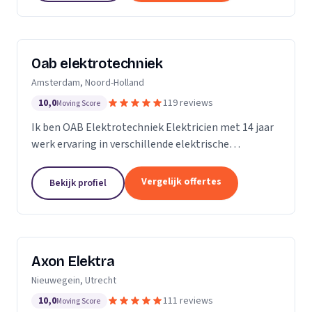
Oab elektrotechniek
Amsterdam, Noord-Holland
10,0
119 reviews
Moving Score
Ik ben OAB Elektrotechniek Elektricien met 14 jaar
werk ervaring in verschillende elektrische
installaties. Zoals keuken installatie, verlichting
groepenkasten noem het maar op bijna alles
Vergelijk offertes
Bekijk profiel
Axon Elektra
Nieuwegein, Utrecht
10,0
111 reviews
Moving Score