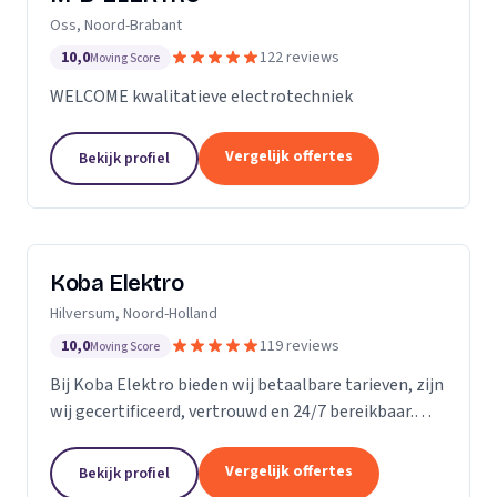
Oss, Noord-Brabant
10,0
122 reviews
Moving Score
WELCOME kwalitatieve electrotechniek
Vergelijk offertes
Bekijk profiel
Koba Elektro
Hilversum, Noord-Holland
10,0
119 reviews
Moving Score
Bij Koba Elektro bieden wij betaalbare tarieven, zijn
wij gecertificeerd, vertrouwd en 24/7 bereikbaar.
Onze snelle respons garandeert dat uw elektrische
problemen snel worden opgelost.
Vergelijk offertes
Bekijk profiel