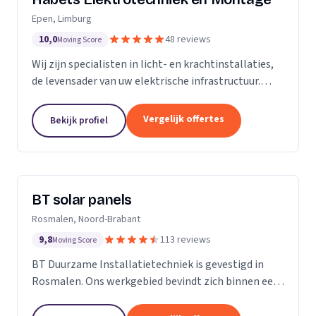
Epen, Limburg
10,0
48 reviews
Moving Score
Wij zijn specialisten in licht- en krachtinstallaties,
de levensader van uw elektrische infrastructuur.
Onze expertise strekt zich uit tot elk kantoor,
fabriek of woonhuis, waar we de basis leggen...
Vergelijk offertes
Bekijk profiel
BT solar panels
Rosmalen, Noord-Brabant
9,8
113 reviews
Moving Score
BT Duurzame Installatietechniek is gevestigd in
Rosmalen. Ons werkgebied bevindt zich binnen een
straal van ongeveer 25 kilometer rondom ‘s-
Hertogenbosch. Deze keuze hebben wij specifiek