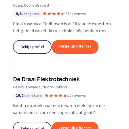
Uden, Noord-Brabant
9,8
214 reviews
Moving Score
Elektroservice Eindhoven is al 16 jaar de expert op
het gebied van elektrotechniek. Wij hebben ons
gespecialiseerd in zonnepanelen, laadpalen en
meterkasten. Wij komen altijd langs om passend
Vergelijk offertes
Bekijk profiel
advies...
De Draai Elektrotechniek
Heerhugowaard, Noord-Holland
10,0
55 reviews
Moving Score
Bent u op zoek naar een ervaren elektricien die
samen met u voor een topresultaat gaat?
Vergelijk offertes
Bekijk profiel