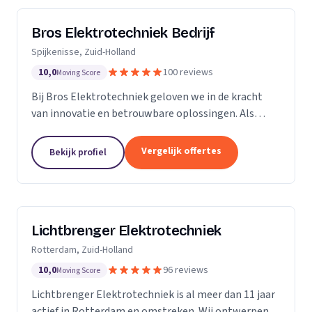
Bros Elektrotechniek Bedrijf
Spijkenisse, Zuid-Holland
10,0
100 reviews
Moving Score
Bij Bros Elektrotechniek geloven we in de kracht
van innovatie en betrouwbare oplossingen. Als
voorloper in de elektrotechnische industrie bieden
we al meer dan 25 jaar hoogwaardige diensten aan
Vergelijk offertes
Bekijk profiel
onze...
Lichtbrenger Elektrotechniek
Rotterdam, Zuid-Holland
10,0
96 reviews
Moving Score
Lichtbrenger Elektrotechniek is al meer dan 11 jaar
actief in Rotterdam en omstreken. Wij ontwerpen