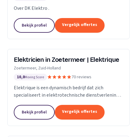
Over DK Elektro .
Vergelijk offertes
Bekijk profiel
Elektricien in Zoetermeer | Elektrique
Zoetermeer, Zuid-Holland
10,0
70 reviews
Moving Score
Elektrique is een dynamisch bedrijf dat zich
specialiseert in elektrotechnische dienstverlening.
Met een sterke focus op kwaliteit en
klanttevredenheid, streven we ernaar om elke klus,
Vergelijk offertes
Bekijk profiel
groot of...