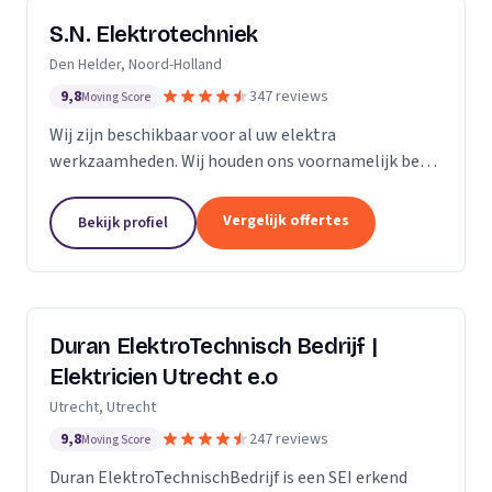
S.N. Elektrotechniek
Den Helder, Noord-Holland
9,8
347 reviews
Moving Score
Wij zijn beschikbaar voor al uw elektra
werkzaamheden. Wij houden ons voornamelijk bezig
met het vervangen en/of uitbreiden van
groepenkastinstallaties & laadpalen.
Vergelijk offertes
Bekijk profiel
Duran ElektroTechnisch Bedrijf |
Elektricien Utrecht e.o
Utrecht, Utrecht
9,8
247 reviews
Moving Score
Duran ElektroTechnischBedrijf is een SEI erkend