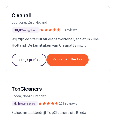
Cleanall
Voorburg, Zuid-Holland
10,0
66 reviews
Moving Score
Wij zijn een facilitair dienstverlener, actief in Zuid-
Holland. De kerntaken van Cleanall zijn:
schoonmaak, vloeronderhoud en glasbewassing die
wij aanbieden in particulieren en zakelijke
Vergelijk offertes
Bekijk profiel
omgevingen....
TopCleaners
Breda, Noord-Brabant
9,8
203 reviews
Moving Score
Schoonmaakbedrijf TopCleaners uit Breda