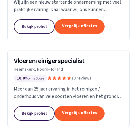
Wij zijn een nieuw startende onderneming met veel
praktijk ervaring. Daar waar wij ons kunnen
onderscheiding in direct contact zonder al te veel
schijven. Direct antwoord en flexibele
Vergelijk offertes
Bekijk profiel
inzetbaarheid....
Vloerenreinigerspecialist
Heemskerk, Noord-Holland
10,0
19 reviews
Moving Score
Meer dan 25 jaar ervaring in het reinigen /
onderhoud van vele soorten vloeren en het grondig
reinigen en desinfecteren van diverse ruimtes en
objecten zoals meubels en stoelen, zowel bij u
Vergelijk offertes
Bekijk profiel
thuis...