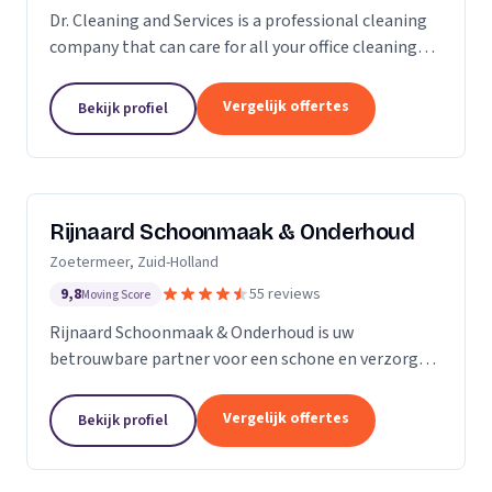
Dr. Cleaning and Services is a professional cleaning
company that can care for all your office cleaning
needs. We offer a wide range of services, from
general cleaning to deep cleaning, so you can...
Vergelijk offertes
Bekijk profiel
Rijnaard Schoonmaak & Onderhoud
Zoetermeer, Zuid-Holland
9,8
55 reviews
Moving Score
Rijnaard Schoonmaak & Onderhoud is uw
betrouwbare partner voor een schone en verzorgde
woon- of werkomgeving. Als kleinschalig, maar
goed georganiseerd schoonmaakbedrijf uit
Vergelijk offertes
Bekijk profiel
Zoetermeer, bieden wij...