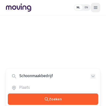
NL
EN
Home
/
Nederland
/
Schoonmaakbedrijven
Alle schoonmaakbedrijven in
Nederland
Vergelijk de beste schoonmaakbedrijven in heel
Nederland.
Zoeken