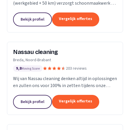
(werkgebied + 50 km) verzorgt schoonmaakwerk bij
bedrijven en particulieren. Ons team bestaat uit 70
enthousiaste en vak geschoolde schoonmakers. Wij
Vergelijk offertes
Bekijk profiel
leveren...
Nassau cleaning
Breda, Noord-Brabant
9,8
203 reviews
Moving Score
Wij van Nassau cleaning denken altijd in oplossingen
en zullen ons voor 100% in zetten tijdens onze
werkzaamheden!
Vergelijk offertes
Bekijk profiel