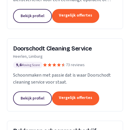
wekelijkse schoonmaak? Wij zijn een klein maar
groeiende onderneming die zich uit wilt breiden in
Vergelijk offertes
Bekijk profiel
het vak.
Doorschodt Cleaning Service
Heerlen, Limburg
9,6
73 reviews
Moving Score
Schoonmaken met passie dat is waar Doorschodt
cleaning service voor staat.
Vergelijk offertes
Bekijk profiel