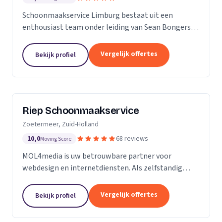
Schoonmaakservice Limburg bestaat uit een
enthousiast team onder leiding van Sean Bongers,
de eigenaar. Hij is vol passie dit bedrijf begonnen na
een aantal jaren in de schoonmaakbranche
Vergelijk offertes
Bekijk profiel
werkzaam te...
Riep Schoonmaakservice
Zoetermeer, Zuid-Holland
10,0
68 reviews
Moving Score
MOL4media is uw betrouwbare partner voor
webdesign en internetdiensten. Als zelfstandig
webdesigner en -bouwer, gespecialiseerd in het
Content Management Systeem Joomla, zet ik, Ton
Vergelijk offertes
Bekijk profiel
van der Helm,...