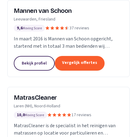
Mannen van Schoon
Leeuwarden, Friesland
9,6
37 reviews
Moving Score
In maart 2016 is Mannen van Schoon opgericht,
startend met in totaal 3 man bedienden wij
voornamelijk de lokale markt. Met de focus op
specialistische schoonmaak groeide Mannen van
Vergelijk offertes
Bekijk profiel
Schoon al snel uit...
MatrasCleaner
Laren (NH), Noord-Holland
10,0
17 reviews
Moving Score
MatrasCleaner is de specialist in het reinigen van
matrassen op locatie voor particulieren en