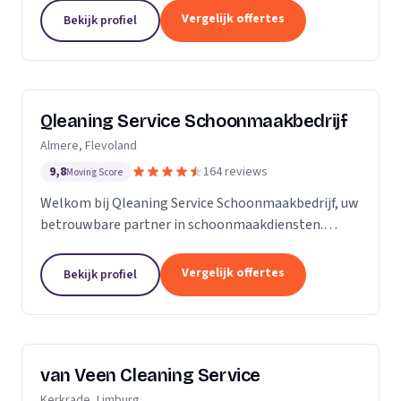
zijn Stel op Sprong gestart om mensen te helpen
Vergelijk offertes
Bekijk profiel
en...
Qleaning Service Schoonmaakbedrijf
Almere, Flevoland
9,8
164 reviews
Moving Score
Welkom bij Qleaning Service Schoonmaakbedrijf, uw
betrouwbare partner in schoonmaakdiensten.
Gevestigd in het bruisende Flevoland, streven wij
ernaar om de standaard in schoonmaakexpertise
Vergelijk offertes
Bekijk profiel
te...
van Veen Cleaning Service
Kerkrade, Limburg