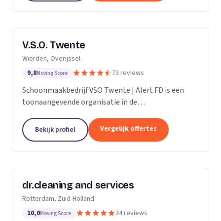
V.S.O. Twente
Wierden, Overijssel
9,8
73 reviews
Moving Score
Schoonmaakbedrijf VSO Twente | Alert FD is een
toonaangevende organisatie in de
schoonmaakbranche. Met onze geavanceerde
technieken en moderne machines, onderscheiden
Vergelijk offertes
Bekijk profiel
we ons door het leveren van...
dr.cleaning and services
Rotterdam, Zuid-Holland
10,0
34 reviews
Moving Score