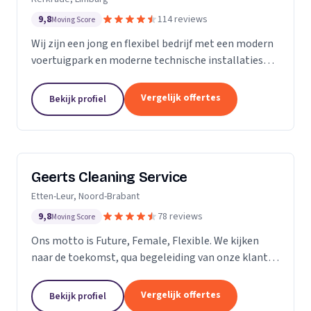
9,8
114 reviews
Moving Score
Wij zijn een jong en flexibel bedrijf met een modern
voertuigpark en moderne technische installaties
t.b.v. de glasbewassing en schoonmaak. Wij werken
zowel voor Particulier als zakelijke klanten....
Vergelijk offertes
Bekijk profiel
Geerts Cleaning Service
Etten-Leur, Noord-Brabant
9,8
78 reviews
Moving Score
Ons motto is Future, Female, Flexible. We kijken
naar de toekomst, qua begeleiding van onze klanten
en duurzaamheid van onze producten. Als twee
vrouwelijke ondernemers behandelen wij ons
Vergelijk offertes
Bekijk profiel
personeel...