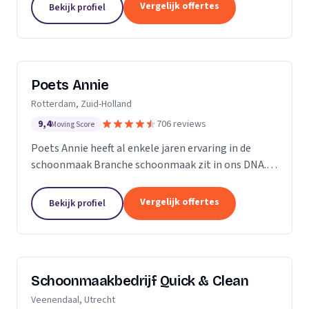
professioneel reinigen van zonnepanelen,
Vergelijk offertes
Bekijk profiel
dakgoten...
Poets Annie
Rotterdam, Zuid-Holland
9,4
706 reviews
Moving Score
Poets Annie heeft al enkele jaren ervaring in de
schoonmaak Branche schoonmaak zit in ons DNA.
Wij hebben ervaring in de algemene ruimtes
Kantoor panden Scholen Zwembaden Vakantie
Vergelijk offertes
Bekijk profiel
parkeren Traphuizen...
Schoonmaakbedrijf Quick & Clean
Veenendaal, Utrecht