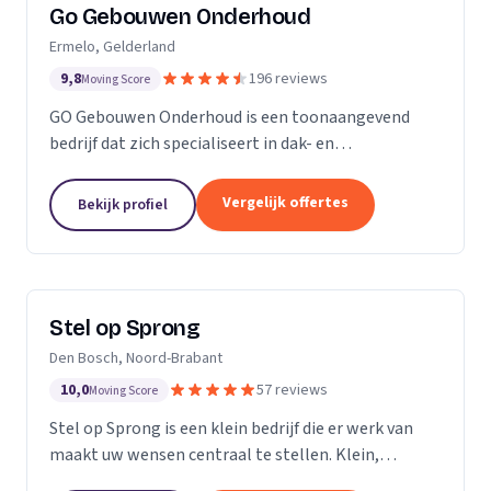
Go Gebouwen Onderhoud
Ermelo, Gelderland
9,8
196 reviews
Moving Score
GO Gebouwen Onderhoud is een toonaangevend
bedrijf dat zich specialiseert in dak- en
gevelreiniging en al het onderhoud dat daarmee
samenhangt. Met onze vakkundige aanpak zorgen
Vergelijk offertes
Bekijk profiel
we ervoor dat uw pand...
Stel op Sprong
Den Bosch, Noord-Brabant
10,0
57 reviews
Moving Score
Stel op Sprong is een klein bedrijf die er werk van
maakt uw wensen centraal te stellen. Klein,
persoonlijk en meer dan een uitstekende dienst. Wij