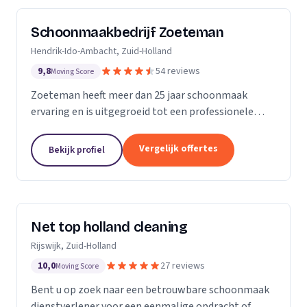
Schoonmaakbedrijf Zoeteman
Hendrik-Ido-Ambacht, Zuid-Holland
9,8
54 reviews
Moving Score
Zoeteman heeft meer dan 25 jaar schoonmaak
ervaring en is uitgegroeid tot een professionele
facilitair dienstverlener. Met ruim 100 enthousiaste
medewerkers zijn we actief in de regio Rotterdam,...
Vergelijk offertes
Bekijk profiel
Net top holland cleaning
Rijswijk, Zuid-Holland
10,0
27 reviews
Moving Score
Bent u op zoek naar een betrouwbare schoonmaak
dienstverlener voor een eenmalige opdracht of