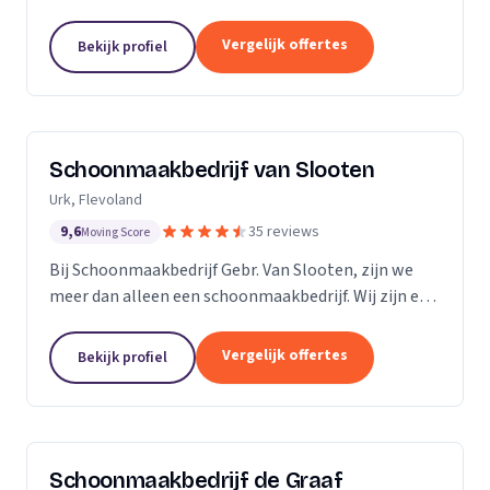
bedrijven. Met een inwendige dieptereiniging en UVC
desinfectie van de matrassen wordt alle vervuiling...
Vergelijk offertes
Bekijk profiel
Schoonmaakbedrijf van Slooten
Urk, Flevoland
9,6
35 reviews
Moving Score
Bij Schoonmaakbedrijf Gebr. Van Slooten, zijn we
meer dan alleen een schoonmaakbedrijf. Wij zijn een
team van toegewijde professionals die zich inzetten
om uw omgeving schoon, fris en gastvrij te...
Vergelijk offertes
Bekijk profiel
Schoonmaakbedrijf de Graaf