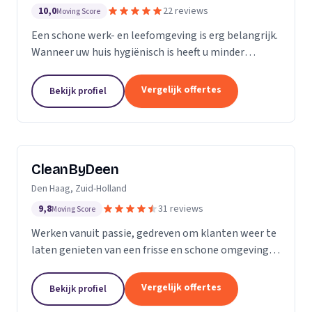
10,0
22 reviews
Moving Score
Een schone werk- en leefomgeving is erg belangrijk.
Wanneer uw huis hygiënisch is heeft u minder
gezondheidsrisico’s. Daarnaast maakt het natuurlijk
een goede indruk op anderen, als uw bedrijfspand...
Vergelijk offertes
Bekijk profiel
CleanByDeen
Den Haag, Zuid-Holland
9,8
31 reviews
Moving Score
Werken vanuit passie, gedreven om klanten weer te
laten genieten van een frisse en schone omgeving.
Uw interieur 100% bacterie, geur en VLEKVRIJ!
Beleef het weer als nieuw! Het bedrijf voor uw...
Vergelijk offertes
Bekijk profiel