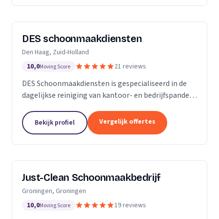
DES schoonmaakdiensten
Den Haag, Zuid-Holland
10,0
21 reviews
Moving Score
DES Schoonmaakdiensten is gespecialiseerd in de
dagelijkse reiniging van kantoor- en bedrijfspanden
in de regio Zuid-Holland. Daarnaast hebben we veel
ervaring in de glas- en gevelreiniging. Maar met...
Vergelijk offertes
Bekijk profiel
Just-Clean Schoonmaakbedrijf
Groningen, Groningen
10,0
19 reviews
Moving Score