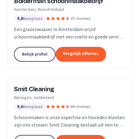
Bolderman schoonmaakbedrijf
Amsterdam, Noord-Holland
9,8
35 reviews
Moving Score
Een glazenwasser in Amsterdam en/of
schoonmaakbedrijf met een snelle en goede service
gezocht? Onze vakbekwame glazenwassers en
schoonmaakmedewerkers zijn actief in héél
Vergelijk offertes
Bekijk profiel
Amsterdam en ontzorgen u met...
Smit Cleaning
Nijmegen, Gelderland
9,6
66 reviews
Moving Score
Schoonmaken is onze expertise en tevreden klanten
zijn ons streven. Smit Cleaning bestaat uit een team
van vakmensen met uitgebreide ervaring in het