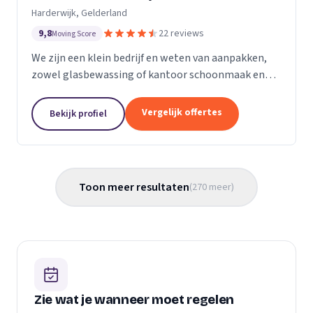
Harderwijk, Gelderland
9,8
22 reviews
Moving Score
We zijn een klein bedrijf en weten van aanpakken,
zowel glasbewassing of kantoor schoonmaak en
hotel schoonmaak of scholen, en allerlei andere
bedrijven waar schoon gemaakt moet worden is
Vergelijk offertes
Bekijk profiel
voor ons...
Toon meer resultaten
(
270
meer
)
Zie wat je wanneer moet regelen