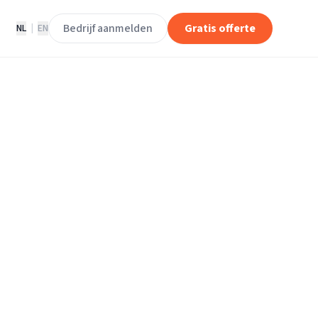
Bedrijf aanmelden
Gratis offerte
NL
|
EN
ektriciens in