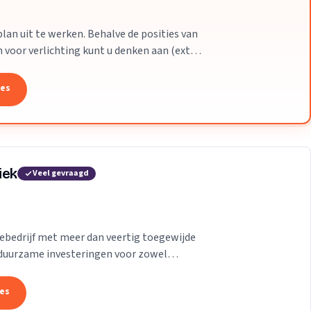
an uit te werken. Behalve de posities van
oor verlichting kunt u denken aan (extra)
tes
iek
Veel gevraagd
ebedrijf met meer dan veertig toegewijde
in duurzame investeringen voor zowel
ligt in...
tes