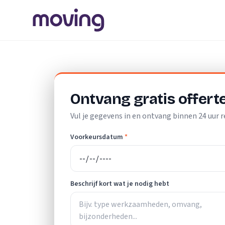
Home
/
Nederland
/
Drenthe
/
Borger
/
Elektricien
Ontvang gratis offert
Vul je gegevens in en ontvang binnen 24 uur r
Voorkeursdatum
*
Beschrijf kort wat je nodig hebt