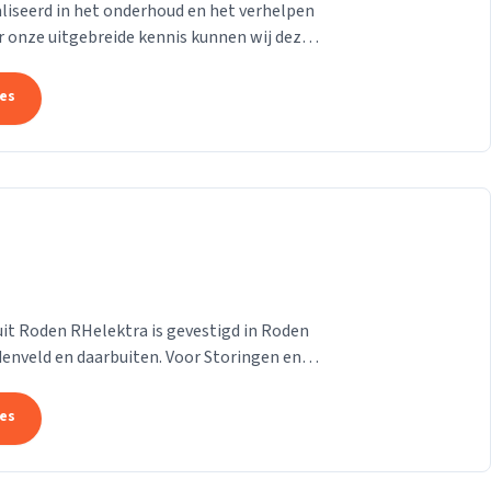
ialiseerd in het onderhoud en het verhelpen
r onze uitgebreide kennis kunnen wij deze
pe...
tes
uit Roden RHelektra is gevestigd in Roden
enveld en daarbuiten. Voor Storingen en
den bent u...
tes