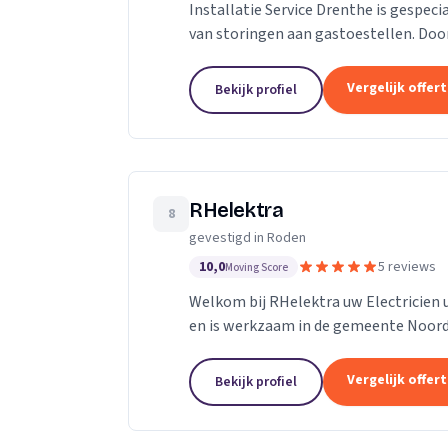
Installatie Service Drenthe is gespec
van storingen aan gastoestellen. Doo
werkzaamheden aan alle merken en ty
Vergelijk offer
Bekijk profiel
RHelektra
8
gevestigd in Roden
10,0
5 reviews
Moving Score
Welkom bij RHelektra uw Electricien 
en is werkzaam in de gemeente Noord
andere Elektrotechnische werkzaamhe
Vergelijk offer
Bekijk profiel