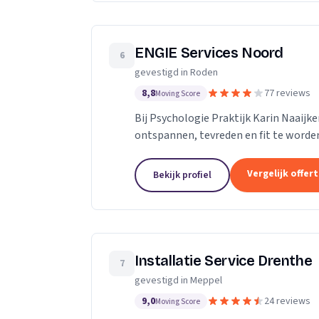
ENGIE Services Noord
6
gevestigd in Roden
8,8
77 reviews
Moving Score
Bij Psychologie Praktijk Karin Naaijk
ontspannen, tevreden en fit te worde
van fysieke en mentale begeleiding in d
Vergelijk offer
Bekijk profiel
Installatie Service Drenthe
7
gevestigd in Meppel
9,0
24 reviews
Moving Score