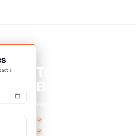
es
Top 10 beste el
eactie
Borger
Vergelijk de beste elektriciens in Borger.
Gratis en vrijblijvend
Binnen 24 uur reactie