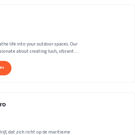
he life into your outdoor spaces. Our
sionate about creating lush, vibrant
thetic appeal...
tes
ro
ijf, dat zich richt op de maritieme