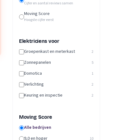
Cijfer en aantal reviews samen
Moving Score
Hoogste cijfer eerst
Elektriciens voor
Groepenkast en meterkast
2
Zonnepanelen
5
Domotica
1
Verlichting
2
Keuring en inspectie
2
Moving Score
Alle bedrijven
9,0 en hoger
10