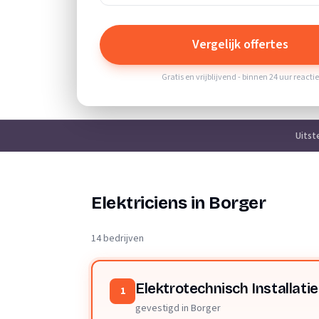
Vergelijk offertes
Gratis en vrijblijvend - binnen 24 uur reacti
Uitst
Elektriciens in Borger
14 bedrijven
Elektrotechnisch Installati
1
gevestigd in Borger