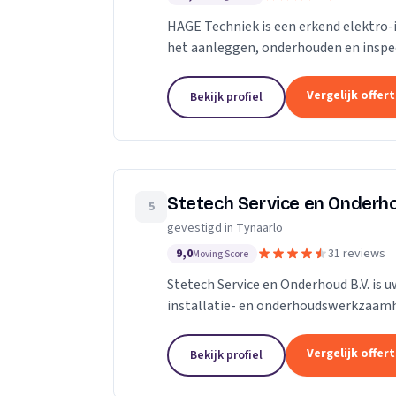
HAGE Techniek is een erkend elektro-in
het aanleggen, onderhouden en inspe
Vergelijk offer
Bekijk profiel
Stetech Service en Onderh
5
gevestigd in Tynaarlo
9,0
31 reviews
Moving Score
Stetech Service en Onderhoud B.V. is 
installatie- en onderhoudswerkzaamh
expertise in het onderhouden van alle
Vergelijk offer
Bekijk profiel