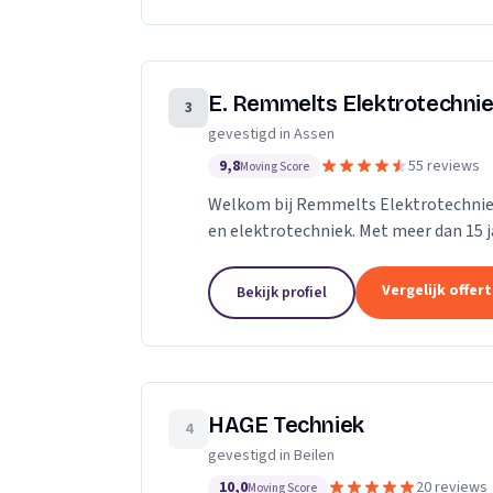
E. Remmelts Elektrotechni
3
gevestigd in Assen
9,8
55 reviews
Moving Score
Welkom bij Remmelts Elektrotechniek
en elektrotechniek. Met meer dan 15 
onze expertise in het leveren, installer
Vergelijk offer
Bekijk profiel
HAGE Techniek
4
gevestigd in Beilen
10,0
20 reviews
Moving Score