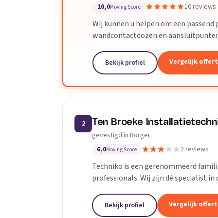
10,0
10 reviews
Moving Score
Wij kunnen u helpen om een passend pl
wandcontactdozen en aansluitpunten v
TV-, data-aansluitingen, deur...
Vergelijk offer
Bekijk profiel
Ten Broeke Installatietechn
2
gevestigd in Borger
6,0
2 reviews
Moving Score
Techniko is een gerenommeerd famili
professionals. Wij zijn dé specialist 
woningen als bedrijven. Onze expertise 
Vergelijk offer
Bekijk profiel