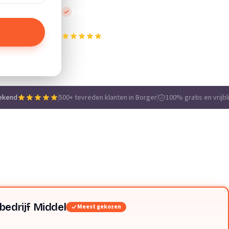
Lokale vakmensen
500+ tevreden klanten in Borger
e
ekend
500+ tevreden klanten in Borger
100% gratis en vrijbl
ebedrijf Middel
Meest gekozen