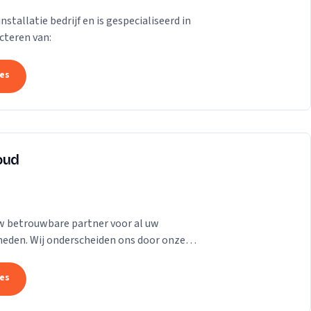
stallatie bedrijf en is gespecialiseerd in
cteren van:
tes
oud
uw betrouwbare partner voor al uw
eden. Wij onderscheiden ons door onze
 merken en typen...
tes