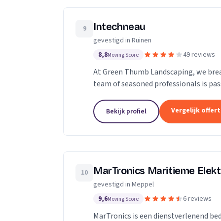
Intechneau
9
gevestigd in Ruinen
8,8
49 reviews
Moving Score
At Green Thumb Landscaping, we breat
team of seasoned professionals is pas
gardens that not only enhance the aes
Vergelijk offer
Bekijk profiel
MarTronics Maritieme Elekt
10
gevestigd in Meppel
9,6
6 reviews
Moving Score
MarTronics is een dienstverlenend bedr