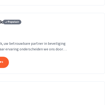
ek
Populair
, uw betrouwbare partner in beveiliging
jaar ervaring onderscheiden we ons door
en en...
tes