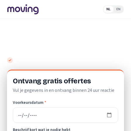
NL
EN
Home
/
Nederland
/
Drenthe
/
Klazienaveen
/
Woningontruiming
Top 10 beste woningontruimers in
Klazienaveen
Gratis en vrijblijvend
Ontvang gratis offertes
Vul je gegevens in en ontvang binnen 24 uur reactie
Voorkeursdatum
*
Beschrijf kort wat je nodig hebt