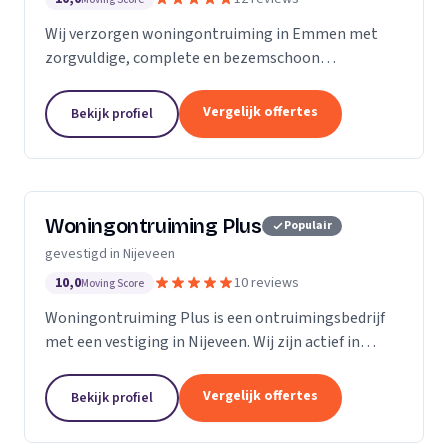
Wij verzorgen woningontruiming in Emmen met
zorgvuldige, complete en bezemschoon
opgeleverde diensten voor particulieren en
bedrijven.
Vergelijk offertes
Bekijk profiel
Woningontruiming Plus
Populair
gevestigd in Nijeveen
10,0
10 reviews
Moving Score
Woningontruiming Plus is een ontruimingsbedrijf
met een vestiging in Nijeveen. Wij zijn actief in
Drenthe. Op basis van 10 beoordelingen staan wij op
een 5.
Vergelijk offertes
Bekijk profiel