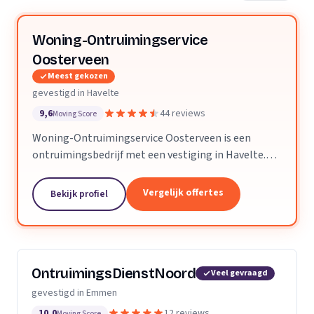
Woning-Ontruimingservice
Oosterveen
Meest gekozen
gevestigd in Havelte
9,6
44 reviews
Moving Score
Woning-Ontruimingservice Oosterveen is een
ontruimingsbedrijf met een vestiging in Havelte.
Wij zijn actief in Drenthe.
Vergelijk offertes
Bekijk profiel
OntruimingsDienstNoord
Veel gevraagd
gevestigd in Emmen
10,0
12 reviews
Moving Score