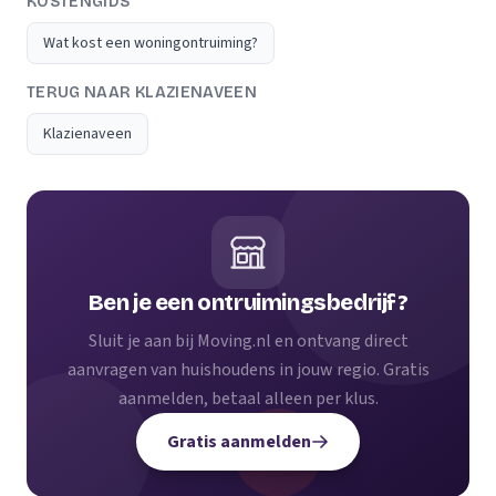
KOSTENGIDS
Wat kost een woningontruiming?
TERUG NAAR KLAZIENAVEEN
Klazienaveen
Ben je een ontruimingsbedrijf?
Sluit je aan bij Moving.nl en ontvang direct
aanvragen van huishoudens in jouw regio. Gratis
aanmelden, betaal alleen per klus.
Gratis aanmelden