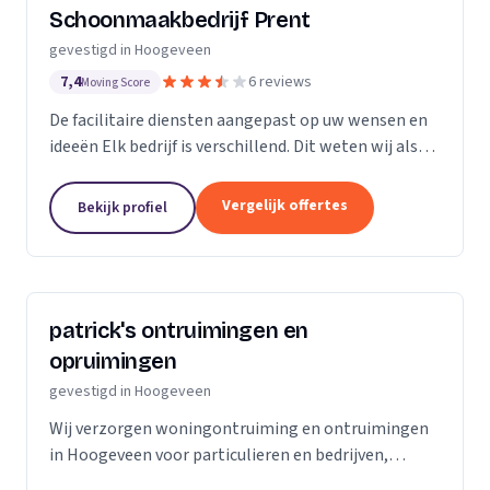
Schoonmaakbedrijf Prent
gevestigd in Hoogeveen
7,4
6 reviews
Moving Score
De facilitaire diensten aangepast op uw wensen en
ideeën Elk bedrijf is verschillend. Dit weten wij als
geen ander en daarom zullen onze facilitaire
diensten op uw wensen en ideeën aanpassen....
Vergelijk offertes
Bekijk profiel
patrick's ontruimingen en
opruimingen
gevestigd in Hoogeveen
Wij verzorgen woningontruiming en ontruimingen
in Hoogeveen voor particulieren en bedrijven,
inclusief bezemschoon opleveren van woningen.