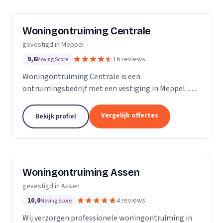
Woningontruiming Centrale
gevestigd in Meppel
9,6
16 reviews
Moving Score
Woningontruiming Centrale is een
ontruimingsbedrijf met een vestiging in Meppel. Wij
zijn actief in Drenthe. Op basis van 16 beoordelingen
staan wij op een 4,8.
Vergelijk offertes
Bekijk profiel
Woningontruiming Assen
gevestigd in Assen
10,0
4 reviews
Moving Score
Wij verzorgen professionele woningontruiming in