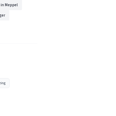
 in Meppel
ger
zing