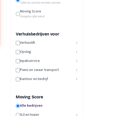
Cijfer en aantal reviews samen
Moving Score
Hoogste cijfer eerst
Verhuisbedrijven voor
Verhuislift
1
Opslag
1
Inpakservice
1
Piano en zwaar transport
1
Kantoor en bedrijf
1
Moving Score
Alle bedrijven
9,0 en hoger
1