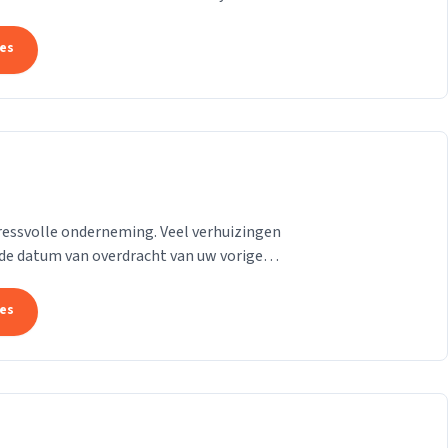
rp, wij helpen u...
tes
tressvolle onderneming. Veel verhuizingen
. de datum van overdracht van uw vorige
den om...
tes