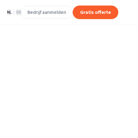
Bedrijf aanmelden
Gratis offerte
NL
|
EN
erhuisbedrijven
n
enaveen.