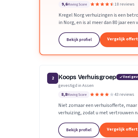
9,6
18 reviews
Moving Score
Kregel Norg verhuizingen is een betro
in Norg, en is al meer dan 80 jaar een
en ver daarbuiten.
Vergelijk offer
Bekijk profiel
Koops Verhuisgroep
Veel ge
2
gevestigd in Assen
8,8
43 reviews
Moving Score
Niet zomaar een verhuisofferte, maa
verhuizing, zodat u met vertrouwen na
plezier aan terug kunt denken!
Vergelijk offer
Bekijk profiel