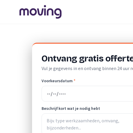
Home
/
Nederland
/
Drenthe
/
Klazienaveen
/
Verhuisbedri
Ontvang gratis offert
Vul je gegevens in en ontvang binnen 24 uur r
Voorkeursdatum
*
Beschrijf kort wat je nodig hebt