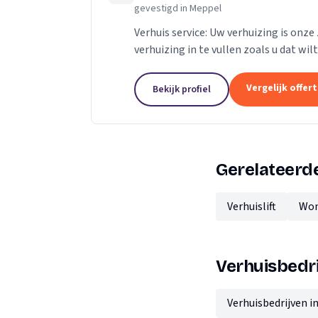
gevestigd in Meppel
Verhuis service: Uw verhuizing is onze 
verhuizing in te vullen zoals u dat wi
aanbieden bij uw verhuizing. Meer wete
Vergelijk offer
Bekijk profiel
Gerelateerde
Verhuislift
Won
Verhuisbedri
Verhuisbedrijven 