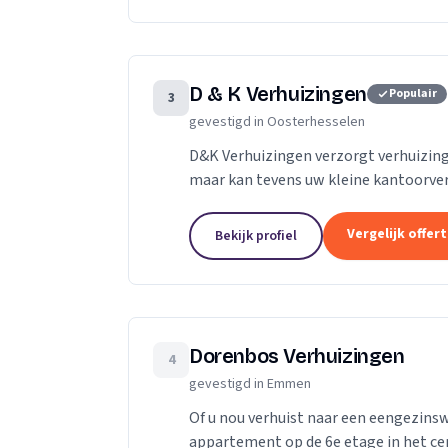
D & K Verhuizingen
Populair
3
gevestigd in Oosterhesselen
D&K Verhuizingen verzorgt verhuizing
maar kan tevens uw kleine kantoorver
uw gehele verhuizing uit handen nemen
Vergelijk offer
Bekijk profiel
Dorenbos Verhuizingen
4
gevestigd in Emmen
Of u nou verhuist naar een eengezins
appartement op de 6e etage in het ce