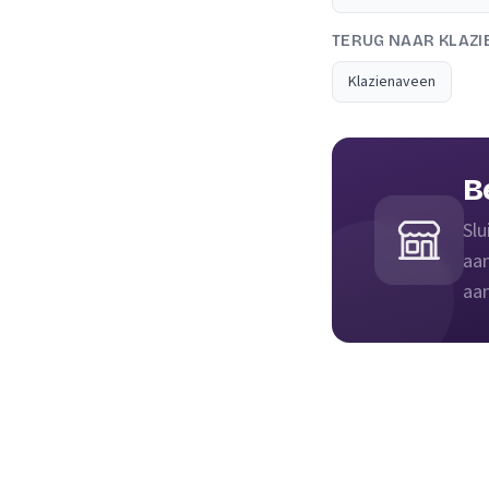
TERUG NAAR KLAZ
Klazienaveen
B
Slu
aan
aan