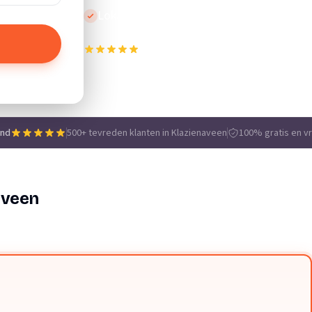
Lokale vakmensen
500+ tevreden klanten in Klazienaveen
e
end
500+ tevreden klanten in Klazienaveen
100% gratis en vri
aveen