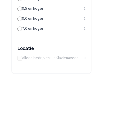
8,5 en hoger
2
8,0 en hoger
2
7,0 en hoger
2
Locatie
Alleen bedrijven uit Klazienaveen
0