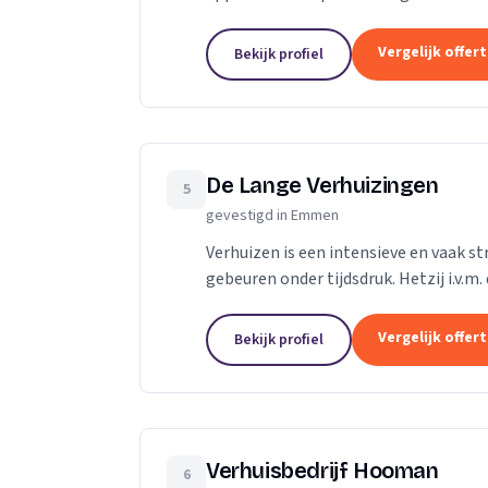
gelegen woonboerderij in een buitendo
Vergelijk offer
Bekijk profiel
De Lange Verhuizingen
5
gevestigd in Emmen
Verhuizen is een intensieve en vaak s
gebeuren onder tijdsdruk. Hetzij i.v.m
woning en/of de beperkte mogelijkhe
Vergelijk offer
Bekijk profiel
Verhuisbedrijf Hooman
6