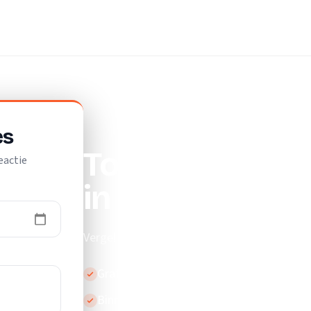
jf
es
Top 10 beste v
eactie
in Klazienavee
Vergelijk de beste verhuisbedrijven in Klazi
Gratis en vrijblijvend
Binnen 24 uur reactie