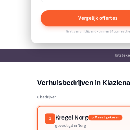
Vergelijk offertes
Gratis en vrijblijvend - binnen 24 uur reacti
Uitstek
Verhuisbedrijven in Klazien
6 bedrijven
Kregel Norg
Meest gekozen
1
gevestigd in Norg