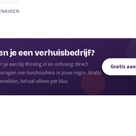
IENAVEEN
en je een verhuisbedrijf?
it je aan bij Moving.nl en ontvang direct
Gratis aa
vragen van huishoudens in jouw regio. Gratis
melden, betaal alleen per klus.