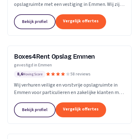
opslagruimte met een vestiging in Emmen. Wij zijn
actief in Drenthe. Op basis van 6 beoordelingen
staan wij op een 5.
Vergelijk offertes
Bekijk profiel
Boxes4Rent Opslag Emmen
gevestigd in Emmen
8,6
58 reviews
Moving Score
Wij verhuren veilige en vorstvrije opslagruimte in
Emmen voor particulieren en zakelijke klanten met
flexibele huurvoorwaarden.
Vergelijk offertes
Bekijk profiel