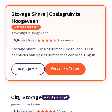
Storage Share | Opslagruimte
Hoogeveen
Meest gekozen
gevestigd in Hoogeveen
9,6
98 reviews
Moving Score
Storage Share | Opslagruimte Hoogeveen is een
aanbieder van opslagruimte met een vestiging in
Hoogeveen. Wij zijn actief in Drenthe.
Vergelijk offertes
Bekijk profiel
City-Storage
Veel gevraagd
gevestigd in Assen
9,8
26 reviews
Moving Score