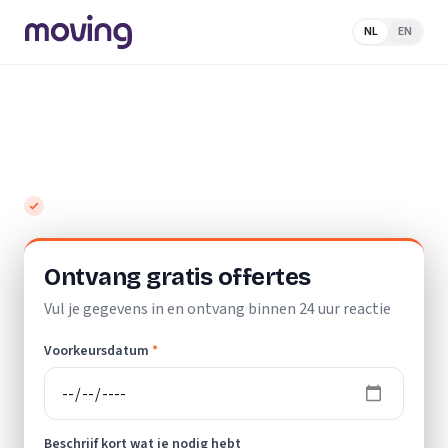
NL
EN
Home
/
Nederland
/
Drenthe
/
Klazienaveen
/
Opslagruimte
Top 10 beste opslagruimtes in
Klazienaveen
Gratis en vrijblijvend
Ontvang gratis offertes
Vul je gegevens in en ontvang binnen 24 uur reactie
Voorkeursdatum
*
Beschrijf kort wat je nodig hebt