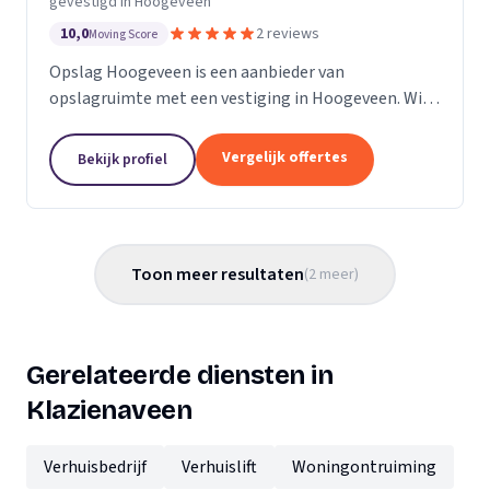
gevestigd in Hoogeveen
10,0
2 reviews
Moving Score
Opslag Hoogeveen is een aanbieder van
opslagruimte met een vestiging in Hoogeveen. Wij
zijn actief in Drenthe. Op basis van 2 beoordelingen
staan wij op een 5.
Vergelijk offertes
Bekijk profiel
Toon meer resultaten
(
2
meer
)
Gerelateerde diensten in
Klazienaveen
Verhuisbedrijf
Verhuislift
Woningontruiming