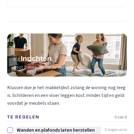
(opent in een nieuw tabblad)
Inrichten
03
0 tot 3 maanden na de verhuizing
Klussen doe je het makkelijkst zolang de woning nog leeg
is. Schilderen en een vloer leggen kost minder tijd en geld
voordat je meubels staan.
0 van 6
TE REGELEN
Wanden en plafonds laten herstellen
3 dagen erna
Wanden en plafonds laten herstellen afvinken