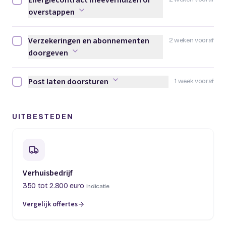
Energiecontract meeverhuizen of
Energiecontract meeverhuizen of overstappen afvinken
overstappen
Verzekeringen en abonnementen
2 weken vooraf
Verzekeringen en abonnementen doorgeven afvinken
doorgeven
Post laten doorsturen
1 week vooraf
Post laten doorsturen afvinken
UITBESTEDEN
Verhuisbedrijf
350 tot 2.800 euro
indicatie
Vergelijk offertes
(opent in een nieuw tabblad)