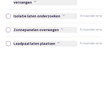
vervangen
Isolatie laten onderzoeken
4 maanden erna
Isolatie laten onderzoeken afvinken
Zonnepanelen overwegen
5 maanden erna
Zonnepanelen overwegen afvinken
Laadpaal laten plaatsen
5 maanden erna
Laadpaal laten plaatsen afvinken