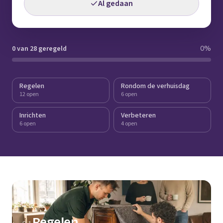
Al gedaan
0 van 28 geregeld
0
%
Regelen
Rondom de verhuisdag
12 open
6 open
Inrichten
Verbeteren
6 open
4 open
Regelen