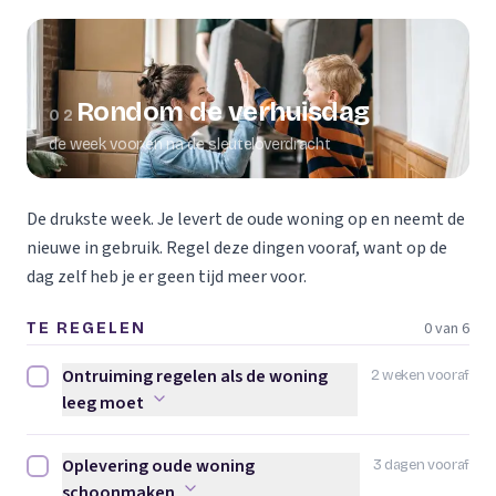
Rondom de verhuisdag
02
de week voor en na de sleuteloverdracht
De drukste week. Je levert de oude woning op en neemt de
nieuwe in gebruik. Regel deze dingen vooraf, want op de
dag zelf heb je er geen tijd meer voor.
0 van 6
TE REGELEN
Ontruiming regelen als de woning
2 weken vooraf
Ontruiming regelen als de woning leeg moet afvinken
leeg moet
Oplevering oude woning
3 dagen vooraf
Oplevering oude woning schoonmaken afvinken
schoonmaken