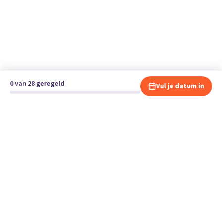
0 van 28 geregeld
Vul je datum in
Klaar om te verhuizen?
Vergelijk gratis en vrijblijvend verhuisbedrijven en andere
specialisten bij jou in de buurt.
Start je verhuizing