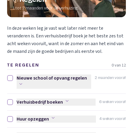
01
1 tot 2 maanden voor de verhuizing
In deze weken leg je vast wat later niet meer te
veranderen is. Een verhuisbedrijf boek je het beste zes tot
acht weken vooruit, want in de zomer en aan het eind van
de maand zijn de goede bedrijven als eerste vol.
0 van 12
TE REGELEN
Nieuwe school of opvang regelen
2 maanden vooraf
Nieuwe school of opvang regelen afvinken
Verhuisbedrijf boeken
6 weken vooraf
Verhuisbedrijf boeken afvinken
Huur opzeggen
4 weken vooraf
Huur opzeggen afvinken