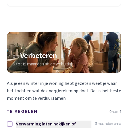
Verbeteren
04
3 tot 12 maanden na de verhuizing
Als je een winter in je woning hebt gezeten weet je waar
het tocht en wat de energierekening doet. Dat is het beste
moment om te verduurzamen.
0 van 4
TE REGELEN
Verwarming laten nakijken of
3 maanden erna
Verwarming laten nakijken of vervangen afvinken