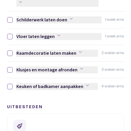
Schilderwerk laten doen
1 week erna
Schilderwerk laten doen afvinken
Vloer laten leggen
1 week erna
Vloer laten leggen afvinken
Raamdecoratie laten maken
2 weken erna
Raamdecoratie laten maken afvinken
Klusjes en montage afronden
3 weken erna
Klusjes en montage afronden afvinken
Keuken of badkamer aanpakken
4 weken erna
Keuken of badkamer aanpakken afvinken
UITBESTEDEN