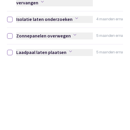
vervangen
Isolatie laten onderzoeken
4 maanden erna
Isolatie laten onderzoeken afvinken
Zonnepanelen overwegen
5 maanden erna
Zonnepanelen overwegen afvinken
Laadpaal laten plaatsen
5 maanden erna
Laadpaal laten plaatsen afvinken