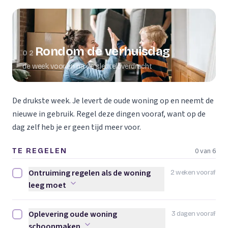
Rondom de verhuisdag
02
de week voor en na de sleuteloverdracht
De drukste week. Je levert de oude woning op en neemt de
nieuwe in gebruik. Regel deze dingen vooraf, want op de
dag zelf heb je er geen tijd meer voor.
0 van 6
TE REGELEN
Ontruiming regelen als de woning
2 weken vooraf
Ontruiming regelen als de woning leeg moet afvinken
leeg moet
Oplevering oude woning
3 dagen vooraf
Oplevering oude woning schoonmaken afvinken
schoonmaken