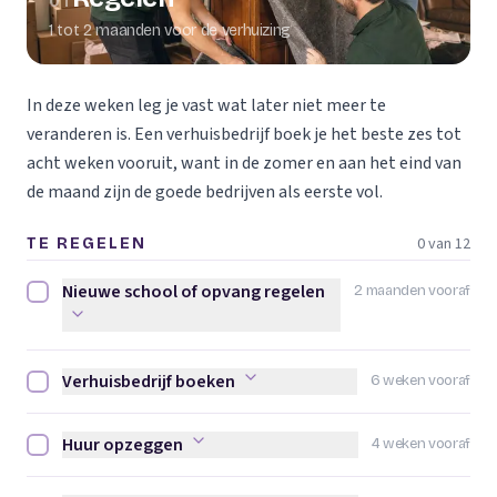
01
1 tot 2 maanden voor de verhuizing
In deze weken leg je vast wat later niet meer te
veranderen is. Een verhuisbedrijf boek je het beste zes tot
acht weken vooruit, want in de zomer en aan het eind van
de maand zijn de goede bedrijven als eerste vol.
0 van 12
TE REGELEN
Nieuwe school of opvang regelen
2 maanden vooraf
Nieuwe school of opvang regelen afvinken
Verhuisbedrijf boeken
6 weken vooraf
Verhuisbedrijf boeken afvinken
Huur opzeggen
4 weken vooraf
Huur opzeggen afvinken