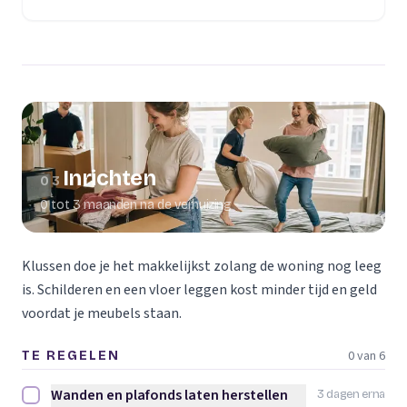
(opent in een nieuw tabblad)
Inrichten
03
0 tot 3 maanden na de verhuizing
Klussen doe je het makkelijkst zolang de woning nog leeg
is. Schilderen en een vloer leggen kost minder tijd en geld
voordat je meubels staan.
0 van 6
TE REGELEN
Wanden en plafonds laten herstellen
3 dagen erna
Wanden en plafonds laten herstellen afvinken