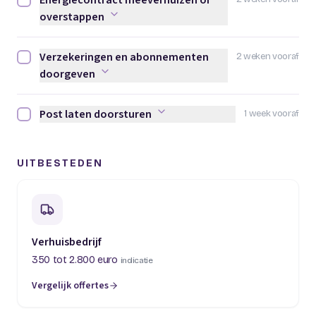
Energiecontract meeverhuizen of
Energiecontract meeverhuizen of overstappen afvinken
overstappen
Verzekeringen en abonnementen
2 weken vooraf
Verzekeringen en abonnementen doorgeven afvinken
doorgeven
Post laten doorsturen
1 week vooraf
Post laten doorsturen afvinken
UITBESTEDEN
Verhuisbedrijf
350 tot 2.800 euro
indicatie
Vergelijk offertes
(opent in een nieuw tabblad)