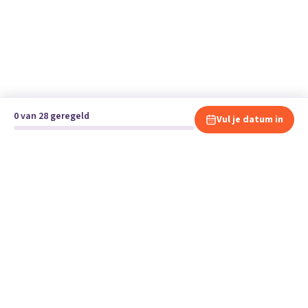
0 van 28 geregeld
Vul je datum in
Klaar om te verhuizen?
Vergelijk gratis en vrijblijvend verhuisbedrijven en andere
specialisten bij jou in de buurt.
Start je verhuizing