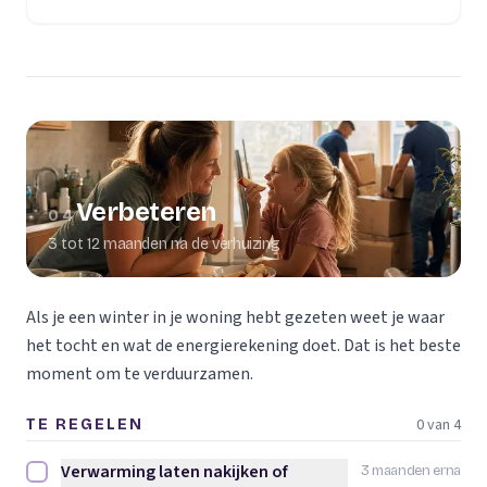
Verbeteren
04
3 tot 12 maanden na de verhuizing
Als je een winter in je woning hebt gezeten weet je waar
het tocht en wat de energierekening doet. Dat is het beste
moment om te verduurzamen.
0 van 4
TE REGELEN
Verwarming laten nakijken of
3 maanden erna
Verwarming laten nakijken of vervangen afvinken