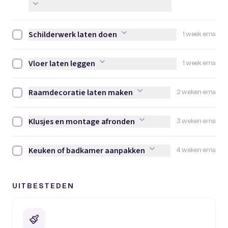
Schilderwerk laten doen
1 week erna
Schilderwerk laten doen afvinken
Vloer laten leggen
1 week erna
Vloer laten leggen afvinken
Raamdecoratie laten maken
2 weken erna
Raamdecoratie laten maken afvinken
Klusjes en montage afronden
3 weken erna
Klusjes en montage afronden afvinken
Keuken of badkamer aanpakken
4 weken erna
Keuken of badkamer aanpakken afvinken
UITBESTEDEN