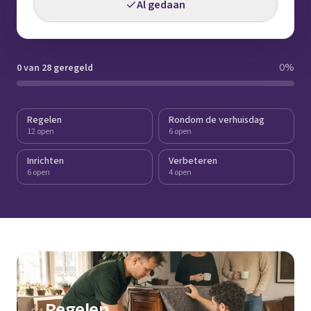
Al gedaan
0 van 28 geregeld
0
%
Regelen
Rondom de verhuisdag
12 open
6 open
Inrichten
Verbeteren
6 open
4 open
Regelen