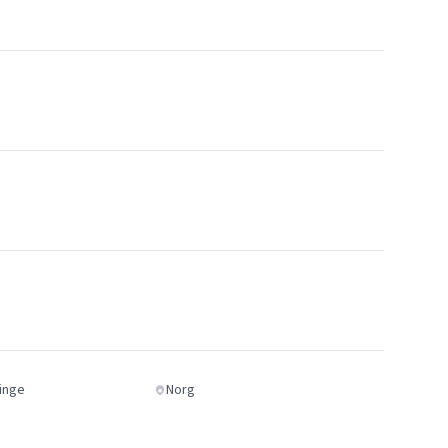
inge
Norg