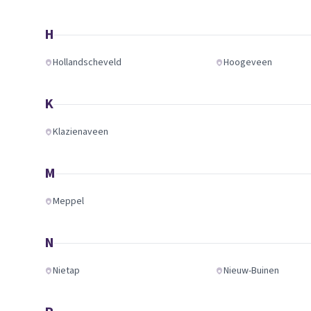
H
Hollandscheveld
Hoogeveen
K
Klazienaveen
M
Meppel
N
Nietap
Nieuw-Buinen