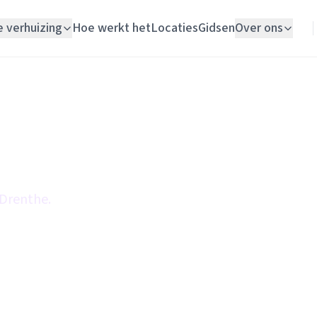
e verhuizing
Hoe werkt het
Locaties
Gidsen
Over ons
Verhuislift
Woningontruiming
Schildersbedrijf
Vloerlegger
 Drenthe.
Elektricien