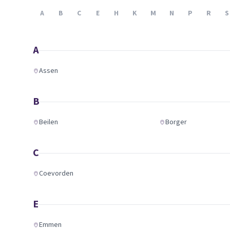
Verhuisplanner
A
B
C
E
H
K
M
N
P
R
S
Verhuisdozen berek
A
Assen
B
Beilen
Borger
C
Coevorden
E
Emmen