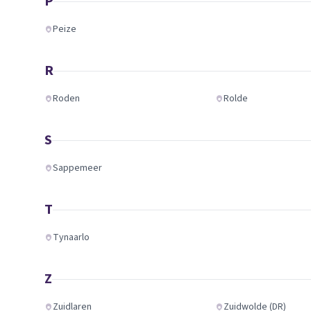
P
Peize
R
Roden
Rolde
S
Sappemeer
T
Tynaarlo
Z
Zuidlaren
Zuidwolde (DR)