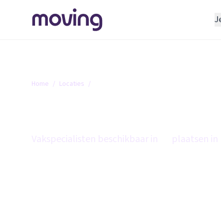
J
REGELEN
Verhuisbedrijf
Opslagruimte
Home
/
Locaties
/
Drenthe
INRICHTEN
Drenthe
Schoonmaakbedrijf
Klusjesman
Vakspecialisten beschikbaar in
21
plaatsen in
Loodgieter
Slotenmaker
TOOLS BIJ VERHUIZEN