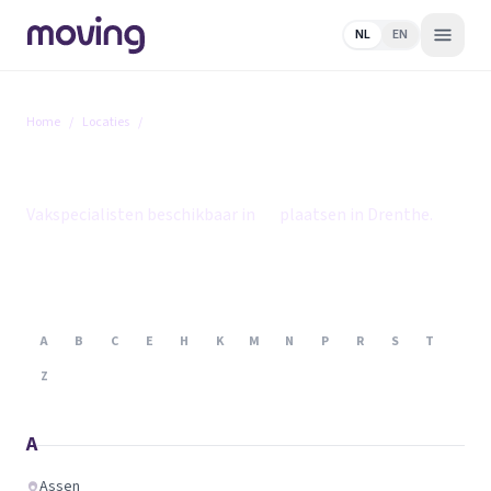
NL
EN
Home
/
Locaties
/
Drenthe
Drenthe
Vakspecialisten beschikbaar in
21
plaatsen in Drenthe.
A
B
C
E
H
K
M
N
P
R
S
T
Z
A
Assen