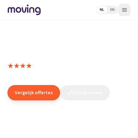
NL
EN
Home
/
Nederland
/
Drenthe
/
Roden
/
Elektricien
/
ENGIE
Services Noord
ENGIE Services Noord
8,8
(
77
reviews
)
/10
Roden
Vergelijk offertes
Schrijf review
Claim dit bedrijf