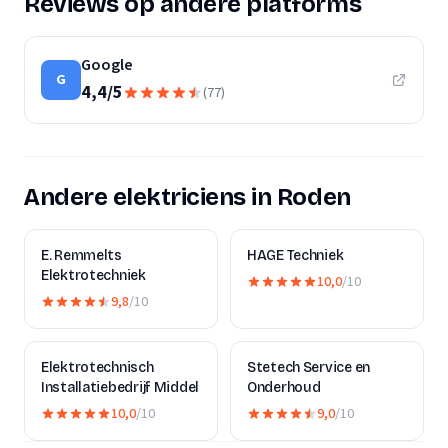
Reviews op andere platforms
Google
G
4,4
/
5
(
77
)
Andere elektriciens in Roden
E. Remmelts
HAGE Techniek
Elektrotechniek
10,0
/10
9,8
/10
Elektrotechnisch
Stetech Service en
Installatiebedrijf Middel
Onderhoud
10,0
/10
9,0
/10