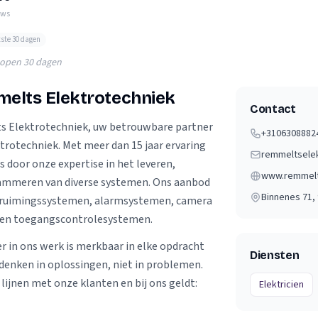
Verhuisvolume berekenen
ews
enen
Energie vergelijken
tste 30 dagen
lopen 30 dagen
melts Elektrotechniek
Contact
 Elektrotechniek, uw betrouwbare partner
+3106308882
ktrotechniek. Met meer dan 15 jaar ervaring
 door onze expertise in het leveren,
www.remmelt
rammeren van diverse systemen. Ons aanbod
Binnenes 71
,
truimingssystemen, alarmsystemen, camera
 en toegangscontrolesystemen.
r in ons werk is merkbaar in elke opdracht
Diensten
 denken in oplossingen, niet in problemen.
lijnen met onze klanten en bij ons geldt:
Elektricien