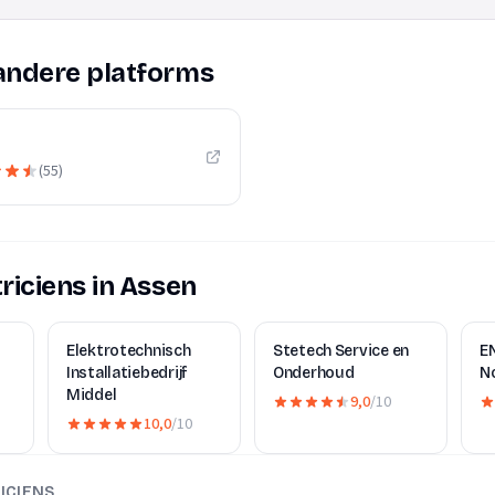
andere platforms
(
55
)
riciens in Assen
Elektrotechnisch
Stetech Service en
E
Installatiebedrijf
Onderhoud
N
Middel
9,0
/10
10,0
/10
ICIENS