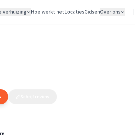
e verhuizing
Hoe werkt het
Locaties
Gidsen
Over ons
Verhuislift
Drenthe
/
Assen
/
Elektricien
/
E. Remmelts Elektrotechniek
Woningontruiming
lts Elektrotechniek
Schildersbedrijf
(
55
reviews
)
Vloerlegger
Elektricien
s
Schrijf review
Claim dit bedrijf
re