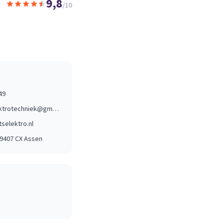
9,8
/10
49
remmeltselektrotechniek@gmail.com
selektro.nl
 9407 CX
Assen