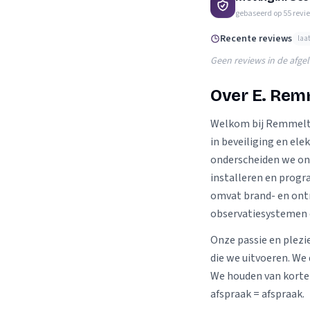
Verhuisplanner
gebaseerd op
55
revi
Verhuisdozen berek
Recente reviews
laa
Geen reviews in de afge
Over E. Rem
Welkom bij Remmelts
in beveiliging en ele
onderscheiden we ons
installeren en prog
omvat brand- en on
observatiesystemen
Onze passie en plezie
die we uitvoeren. We
We houden van korte 
afspraak = afspraak.