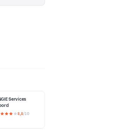
NGIE Services
oord
8,8
/10