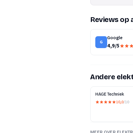
Reviews op 
Google
G
4,9
/
5
Andere elekt
HAGE Techniek
10,0
/10
MEER OVER ELEKTR