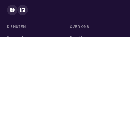
DIENSTEN
OVER ONS
Verhuisplanner
Over Moving.nl
Alle diensten
Voor bedrijven
Verhuisvolume berekenen
Contact
Verhuisdozen berekenen
Verhuisbedrijf
Verhuislift
Schoonmaakbedrijf
Woningontruiming
Schildersbedrijf
Klusjesman