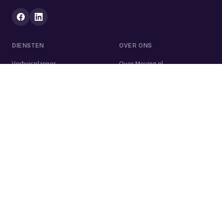
DIENSTEN
OVER ONS
Verhuisplanner
Over Moving.nl
Alle diensten
Voor bedrijven
Verhuisvolume berekenen
Contact
Verhuisdozen berekenen
Verhuisbedrijf
Verhuislift
Schoonmaakbedrijf
Woningontruiming
Schildersbedrijf
Klusjesman