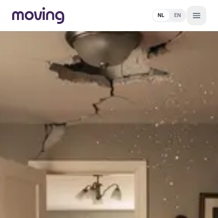
NL
EN