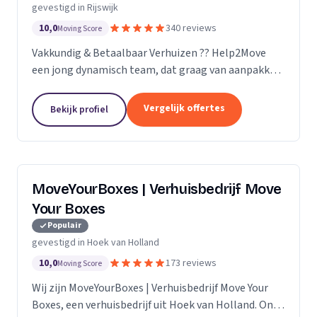
gevestigd in Rijswijk
10,0
340 reviews
Moving Score
Vakkundig & Betaalbaar Verhuizen ?? Help2Move
een jong dynamisch team, dat graag van aanpakken
weet. Benieuwd wat uw verhuizing gaat kosten ?
Vraag naar de mogelijkheden.
Vergelijk offertes
Bekijk profiel
MoveYourBoxes | Verhuisbedrijf Move
Your Boxes
Populair
gevestigd in Hoek van Holland
10,0
173 reviews
Moving Score
Wij zijn MoveYourBoxes | Verhuisbedrijf Move Your
Boxes, een verhuisbedrijf uit Hoek van Holland. Ons