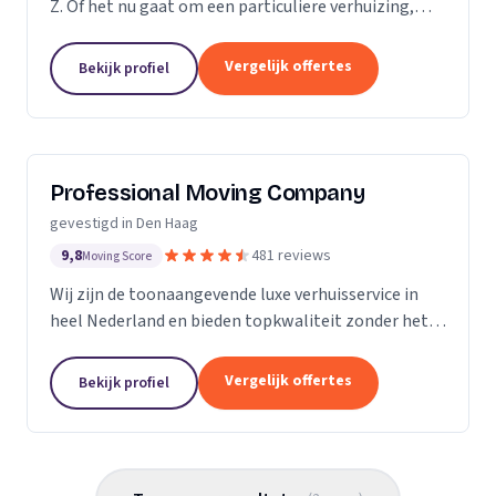
Z. Of het nu gaat om een particuliere verhuizing,
zakelijke verhuisopdracht of ontruiming: wij werken
snel, zorgvuldig en betrouwbaar. Van inpakken en
Vergelijk offertes
Bekijk profiel
monteren tot transport en tijdelijke opslag — u
kunt op ons rekenen. Met onze professionele
aanpak en uitstekende klantbeoordelingen zorgen
wij voor een soepele verhuizing zonder stress.
Professional Moving Company
gevestigd in Den Haag
9,8
481 reviews
Moving Score
Wij zijn de toonaangevende luxe verhuisservice in
heel Nederland en bieden topkwaliteit zonder het
premium prijskaartje. Onze missie is om het
verhuisproces te transformeren in een naadloze en...
Vergelijk offertes
Bekijk profiel