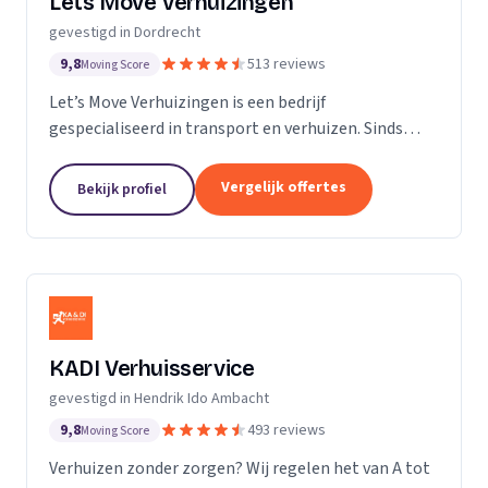
Lets Move Verhuizingen
gevestigd in Dordrecht
9,8
513 reviews
Moving Score
Let’s Move Verhuizingen is een bedrijf
gespecialiseerd in transport en verhuizen. Sinds
2015 zijn wij geregistreerd in het handelsregister
van de KvK. Door de toename van opdrachtgevers
Vergelijk offertes
Bekijk profiel
hebben wij...
KADI Verhuisservice
gevestigd in Hendrik Ido Ambacht
9,8
493 reviews
Moving Score
Verhuizen zonder zorgen? Wij regelen het van A tot