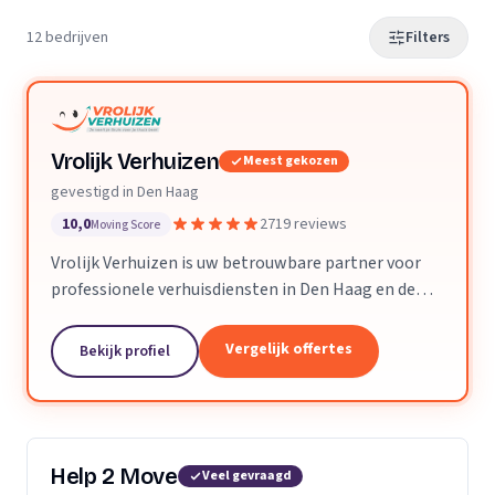
12 bedrijven
Filters
Vrolijk Verhuizen
Meest gekozen
gevestigd in Den Haag
10,0
2719 reviews
Moving Score
Vrolijk Verhuizen is uw betrouwbare partner voor
professionele verhuisdiensten in Den Haag en de
hele provincie Zuid-Holland. Met jarenlange
ervaring en een toegewijd team zorgen wij ervoor
Vergelijk offertes
Bekijk profiel
dat uw verhuizing soepel en zorgeloos verloopt.
Help 2 Move
Veel gevraagd