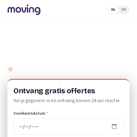
NL
EN
Home
/
Nederland
/
Zuid-Holland
/
Leidschendam-
Voorburg
/
Verhuisbedrijf
Top 10 beste verhuisbedrijven in
Leidschendam-Voorburg
Gratis en vrijblijvend
Ontvang gratis offertes
Vul je gegevens in en ontvang binnen 24 uur reactie
Voorkeursdatum
*